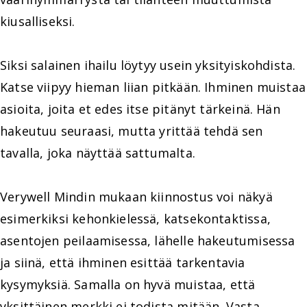
kiusalliseksi.
Siksi salainen ihailu löytyy usein yksityiskohdista.
Katse viipyy hieman liian pitkään. Ihminen muistaa
asioita, joita et edes itse pitänyt tärkeinä. Hän
hakeutuu seuraasi, mutta yrittää tehdä sen
tavalla, joka näyttää sattumalta.
Verywell Mindin mukaan kiinnostus voi näkyä
esimerkiksi kehonkielessä, katsekontaktissa,
asentojen peilaamisessa, lähelle hakeutumisessa
ja siinä, että ihminen esittää tarkentavia
kysymyksiä. Samalla on hyvä muistaa, että
yksittäinen merkki ei todista mitään. Vasta