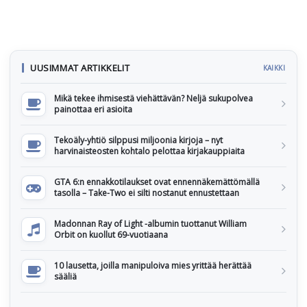
UUSIMMAT ARTIKKELIT
KAIKKI
Mikä tekee ihmisestä viehättävän? Neljä sukupolvea
painottaa eri asioita
Tekoäly-yhtiö silppusi miljoonia kirjoja – nyt
harvinaisteosten kohtalo pelottaa kirjakauppiaita
GTA 6:n ennakkotilaukset ovat ennennäkemättömällä
tasolla – Take-Two ei silti nostanut ennustettaan
Madonnan Ray of Light -albumin tuottanut William
Orbit on kuollut 69-vuotiaana
10 lausetta, joilla manipuloiva mies yrittää herättää
sääliä