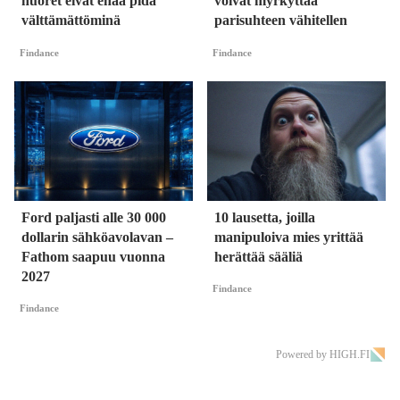
nuoret eivät enää pidä
voivat myrkyttää
välttämättöminä
parisuhteen vähitellen
Findance
Findance
Ford paljasti alle 30 000
10 lausetta, joilla
dollarin sähköavolavan –
manipuloiva mies yrittää
Fathom saapuu vuonna
herättää sääliä
2027
Findance
Findance
Powered by HIGH.FI