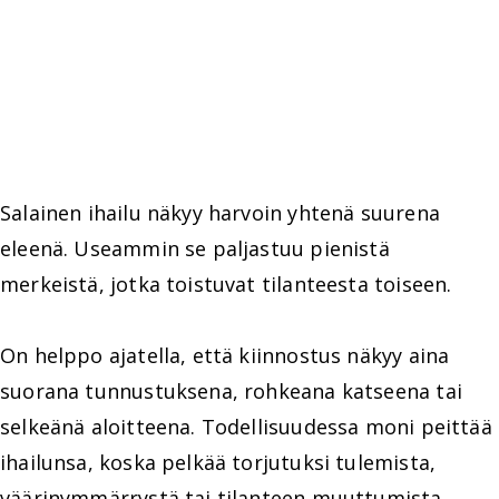
Salainen ihailu näkyy harvoin yhtenä suurena
eleenä. Useammin se paljastuu pienistä
merkeistä, jotka toistuvat tilanteesta toiseen.
On helppo ajatella, että kiinnostus näkyy aina
suorana tunnustuksena, rohkeana katseena tai
selkeänä aloitteena. Todellisuudessa moni peittää
ihailunsa, koska pelkää torjutuksi tulemista,
väärinymmärrystä tai tilanteen muuttumista