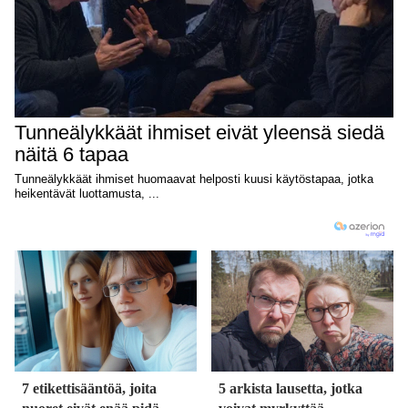
7 etikettisääntöä, joita
5 arkista lausetta, jotka