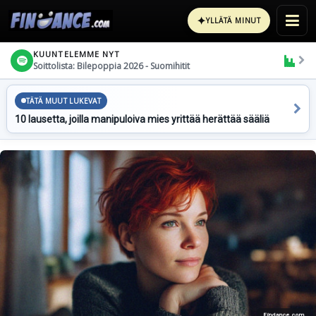
✦
YLLÄTÄ MINUT
KUUNTELEMME NYT
Soittolista: Bilepoppia 2026 - Suomihitit
TÄTÄ MUUT LUKEVAT
10 lausetta, joilla manipuloiva mies yrittää herättää sääliä
Findance.com