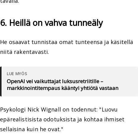
tavalla.
6. Heillä on vahva tunneäly
He osaavat tunnistaa omat tunteensa ja käsitellä
niitä rakentavasti.
LUE MYÖS
OpenAI vei vaikuttajat luksusretriitille –
markkinointitempaus kääntyi yhtiötä vastaan
Psykologi Nick Wignall on todennut: "Luovu
epärealistisista odotuksista ja kohtaa ihmiset
sellaisina kuin he ovat."