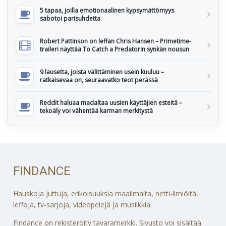
5 tapaa, joilla emotionaalinen kypsymättömyys
sabotoi parisuhdetta
Robert Pattinson on leffan Chris Hansen – Primetime-
traileri näyttää To Catch a Predatorin synkän nousun
9 lausetta, joista välittäminen usein kuuluu –
ratkaisevaa on, seuraavatko teot perässä
Reddit haluaa madaltaa uusien käyttäjien esteitä –
tekoäly voi vähentää karman merkitystä
FINDANCE
Hauskoja juttuja, erikoisuuksia maailmalta, netti-ilmiöitä,
leffoja, tv-sarjoja, videopelejä ja musiikkia.
Findance on rekisteröity tavaramerkki. Sivusto voi sisältää