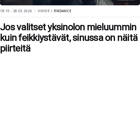
18:10 - 28.03.2026
VIIHDE /
FINDANCE
Jos valitset yksinolon mieluummin
kuin feikkiystävät, sinussa on näitä
piirteitä