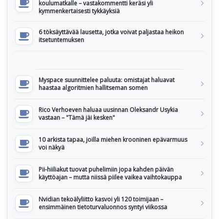
koulumatkalle – vastakommentti keräsi yli
kymmenkertaisesti tykkäyksiä
6 töksäyttävää lausetta, jotka voivat paljastaa heikon
itsetuntemuksen
Myspace suunnittelee paluuta: omistajat haluavat
haastaa algoritmien hallitseman somen
Rico Verhoeven haluaa uusinnan Oleksandr Usykia
vastaan – "Tämä jäi kesken"
10 arkista tapaa, joilla miehen krooninen epävarmuus
voi näkyä
Pii-hiiliakut tuovat puhelimiin jopa kahden päivän
käyttöajan – mutta niissä piilee vaikea vaihtokauppa
Nvidian tekoälyliitto kasvoi yli 120 toimijaan –
ensimmäinen tietoturvaluonnos syntyi viikossa