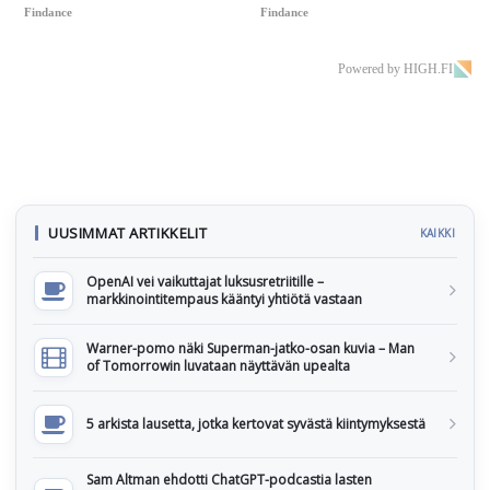
Findance
Findance
Powered by HIGH.FI
UUSIMMAT ARTIKKELIT
KAIKKI
OpenAI vei vaikuttajat luksusretriitille –
markkinointitempaus kääntyi yhtiötä vastaan
Warner-pomo näki Superman-jatko-osan kuvia – Man
of Tomorrowin luvataan näyttävän upealta
5 arkista lausetta, jotka kertovat syvästä kiintymyksestä
Sam Altman ehdotti ChatGPT-podcastia lasten