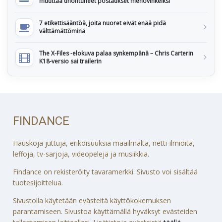
muuttaa unohtuneet postaukset menovinkeiksi
7 etikettisääntöä, joita nuoret eivät enää pidä
välttämättöminä
The X-Files -elokuva palaa synkempänä – Chris Carterin
K18-versio sai trailerin
FINDANCE
Hauskoja juttuja, erikoisuuksia maailmalta, netti-ilmiöitä,
leffoja, tv-sarjoja, videopelejä ja musiikkia.
Findance on rekisteröity tavaramerkki. Sivusto voi sisältää
tuotesijoittelua.
Sivustolla käytetään evästeitä käyttökokemuksen
parantamiseen. Sivustoa käyttämällä hyväksyt evästeiden