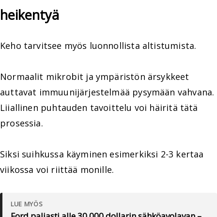
heikentyä
Keho tarvitsee myös luonnollista altistumista.
Normaalit mikrobit ja ympäristön ärsykkeet
auttavat immuunijärjestelmää pysymään vahvana.
Liiallinen puhtauden tavoittelu voi häiritä tätä
prosessia.
Siksi suihkussa käyminen esimerkiksi 2-3 kertaa
viikossa voi riittää monille.
LUE MYÖS
Ford paljasti alle 30 000 dollarin sähköavolavan –