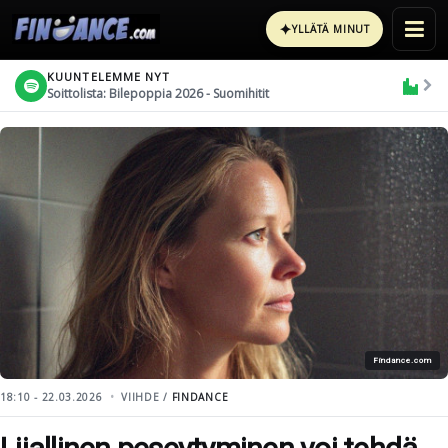
✦
YLLÄTÄ MINUT
KUUNTELEMME NYT
Soittolista: Bilepoppia 2026 - Suomihitit
Findance.com
18:10 - 22.03.2026
VIIHDE /
FINDANCE