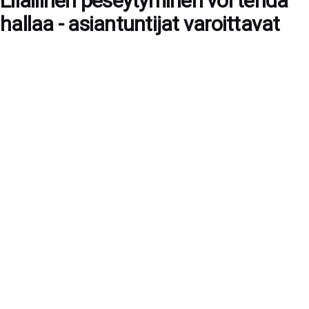
Liiallinen peseytyminen voi tehdä
hallaa - asiantuntijat varoittavat