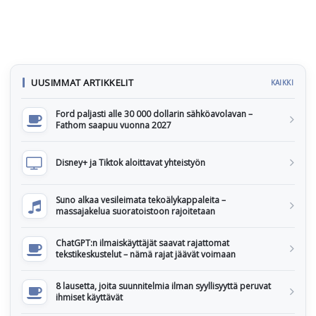
UUSIMMAT ARTIKKELIT
KAIKKI
Ford paljasti alle 30 000 dollarin sähköavolavan –
Fathom saapuu vuonna 2027
Disney+ ja Tiktok aloittavat yhteistyön
Suno alkaa vesileimata tekoälykappaleita –
massajakelua suoratoistoon rajoitetaan
ChatGPT:n ilmaiskäyttäjät saavat rajattomat
tekstikeskustelut – nämä rajat jäävät voimaan
8 lausetta, joita suunnitelmia ilman syyllisyyttä peruvat
ihmiset käyttävät