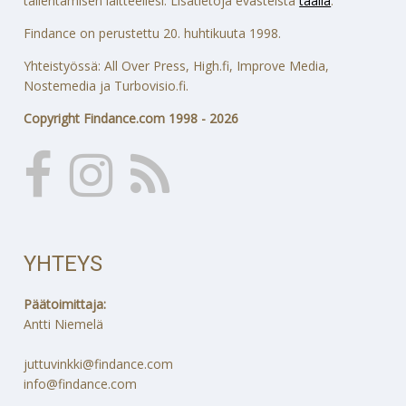
tallentamisen laitteellesi. Lisätietoja evästeistä
täällä
.
Findance on perustettu 20. huhtikuuta 1998.
Yhteistyössä: All Over Press, High.fi, Improve Media,
Nostemedia ja Turbovisio.fi.
Copyright Findance.com 1998 - 2026
YHTEYS
Päätoimittaja:
Antti Niemelä
juttuvinkki@findance.com
info@findance.com