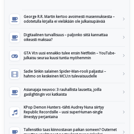
George R.R. Martin kertoo avoimesti masennuksesta –
odotetulla kirjalla ei vieläkään ole julkaisupäivää
Digitaalinen turvallisuus – paljonko siitä kannattaa
oikeasti maksaa?
GTA VI:n uusi ennakko tulee ensin Netflixiin – YouTube-
julkaisu seuraa kuusi tuntia myöhemmin
Sadie Sinkin salainen Spider-Man-rooli paljastui –
hahmo on keskeinen MCU:n tulevaisuudelle
Asianajaja neuvoo: 3 rauhallista lausetta, joilla
gaslightingin voi katkaista
KPop Demon Hunters -tähti Audrey Nuna siirtyy
Republic Recordsille – uusi superHuman-single
ilmestyy perjantaina
Tallensitko taas kiinnostavan paikan someen? Outernet