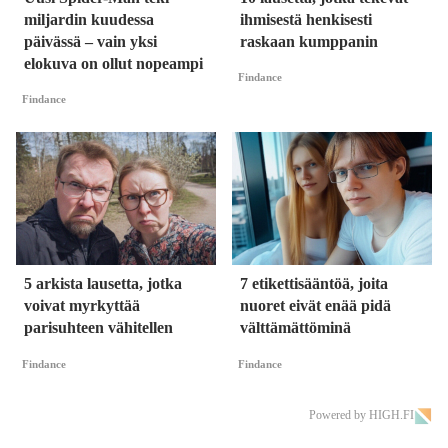
miljardin kuudessa
ihmisestä henkisesti
päivässä – vain yksi
raskaan kumppanin
elokuva on ollut nopeampi
Findance
Findance
5 arkista lausetta, jotka
7 etikettisääntöä, joita
voivat myrkyttää
nuoret eivät enää pidä
parisuhteen vähitellen
välttämättöminä
Findance
Findance
Powered by HIGH.FI