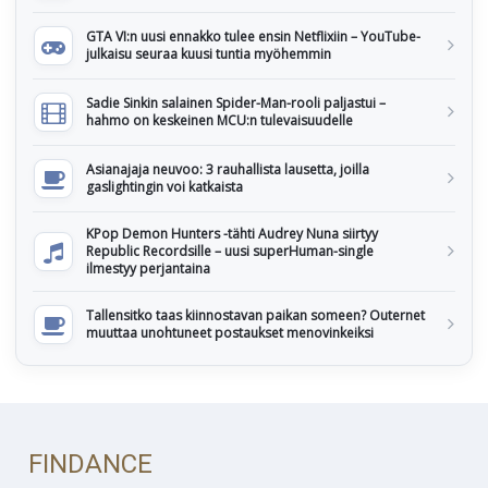
GTA VI:n uusi ennakko tulee ensin Netflixiin – YouTube-
julkaisu seuraa kuusi tuntia myöhemmin
Sadie Sinkin salainen Spider-Man-rooli paljastui –
hahmo on keskeinen MCU:n tulevaisuudelle
Asianajaja neuvoo: 3 rauhallista lausetta, joilla
gaslightingin voi katkaista
KPop Demon Hunters -tähti Audrey Nuna siirtyy
Republic Recordsille – uusi superHuman-single
ilmestyy perjantaina
Tallensitko taas kiinnostavan paikan someen? Outernet
muuttaa unohtuneet postaukset menovinkeiksi
FINDANCE