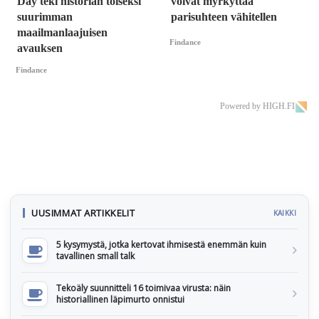
Day teki historian toiseksi
voivat myrkyttää
suurimman
parisuhteen vähitellen
maailmanlaajuisen
Findance
avauksen
Findance
Powered by HIGH.FI
UUSIMMAT ARTIKKELIT
KAIKKI
5 kysymystä, jotka kertovat ihmisestä enemmän kuin
tavallinen small talk
Tekoäly suunnitteli 16 toimivaa virusta: näin
historiallinen läpimurto onnistui