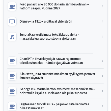
Ford paljasti alle 30 000 dollarin sähköavolavan –
Fathom saapuu vuonna 2027
Disney+ ja Tiktok aloittavat yhteistyön
Suno alkaa vesileimata tekoälykappaleita –
massajakelua suoratoistoon rajoitetaan
ChatGPT:n ilmaiskäyttäjät saavat rajattomat
tekstikeskustelut – nämä rajat jäävät voimaan
8 lausetta, joita suunnitelmia ilman syyllisyyttä peruvat
ihmiset käyttävät
George R.R. Martin kertoo avoimesti masennuksesta –
odotetulla kirjalla ei vieläkään ole julkaisupäivää
Digitaalinen turvallisuus – paljonko siitä kannattaa
oikeasti maksaa?