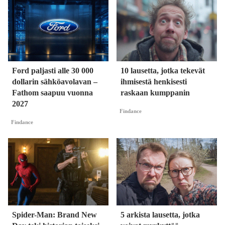
Ford paljasti alle 30 000
10 lausetta, jotka tekevät
dollarin sähköavolavan –
ihmisestä henkisesti
Fathom saapuu vuonna
raskaan kumppanin
2027
Findance
Findance
Spider-Man: Brand New
5 arkista lausetta, jotka