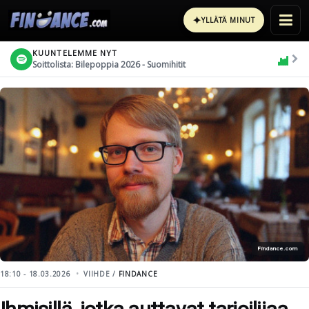
✦
YLLÄTÄ MINUT
KUUNTELEMME NYT
Soittolista: Bilepoppia 2026 - Suomihitit
Findance.com
18:10 - 18.03.2026
VIIHDE /
FINDANCE