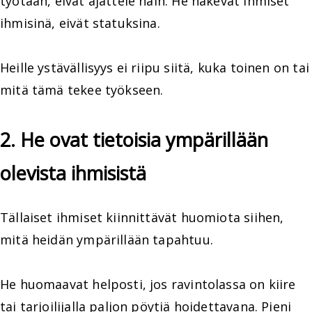
työtään, eivät ajattele näin. He näkevät ihmiset
ihmisinä, eivät statuksina.
Heille ystävällisyys ei riipu siitä, kuka toinen on tai
mitä tämä tekee työkseen.
2. He ovat tietoisia ympärillään
olevista ihmisistä
Tällaiset ihmiset kiinnittävät huomiota siihen,
mitä heidän ympärillään tapahtuu.
He huomaavat helposti, jos ravintolassa on kiire
tai tarjoilijalla paljon pöytiä hoidettavana. Pieni