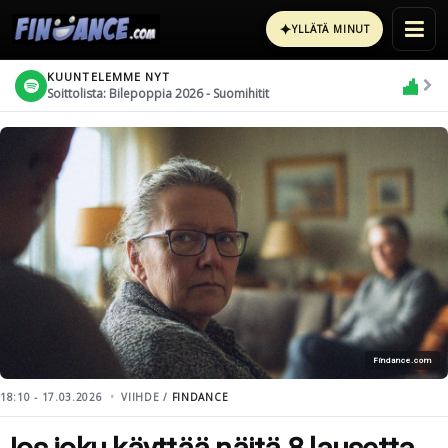
✦
YLLÄTÄ MINUT
KUUNTELEMME NYT
Soittolista: Bilepoppia 2026 - Suomihitit
Findance.com
18:10 - 17.03.2026
VIIHDE /
FINDANCE