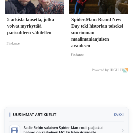
5 arkista lausetta, jotka
Spider-Man: Brand New
voivat myrkyttää
Day teki historian toiseksi
parisuhteen vähitellen
suurimman
maailmanlaajuisen
Findance
avauksen
Findance
Powered by HIGH.FI
UUSIMMAT ARTIKKELIT
KAIKKI
Sadie Sinkin salainen Spider-Man-rooli paljastui –
hahmo on keskeinen MCU:n tulevaisuudelle