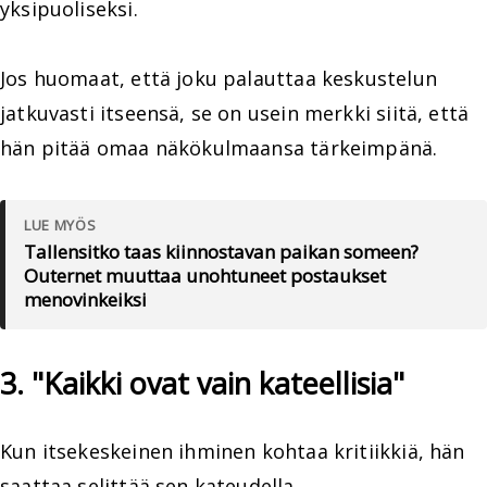
yksipuoliseksi.
Jos huomaat, että joku palauttaa keskustelun
jatkuvasti itseensä, se on usein merkki siitä, että
hän pitää omaa näkökulmaansa tärkeimpänä.
LUE MYÖS
Tallensitko taas kiinnostavan paikan someen?
Outernet muuttaa unohtuneet postaukset
menovinkeiksi
3. "Kaikki ovat vain kateellisia"
Kun itsekeskeinen ihminen kohtaa kritiikkiä, hän
saattaa selittää sen kateudella.