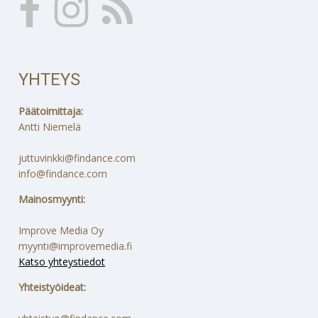
YHTEYS
Päätoimittaja:
Antti Niemelä
juttuvinkki@findance.com
info@findance.com
Mainosmyynti:
Improve Media Oy
myynti@improvemedia.fi
Katso yhteystiedot
Yhteistyöideat: