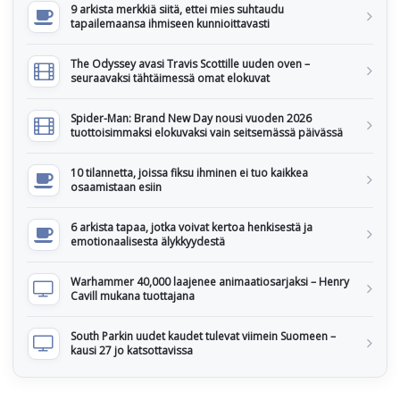
9 arkista merkkiä siitä, ettei mies suhtaudu
tapailemaansa ihmiseen kunnioittavasti
The Odyssey avasi Travis Scottille uuden oven –
seuraavaksi tähtäimessä omat elokuvat
Spider-Man: Brand New Day nousi vuoden 2026
tuottoisimmaksi elokuvaksi vain seitsemässä päivässä
10 tilannetta, joissa fiksu ihminen ei tuo kaikkea
osaamistaan esiin
6 arkista tapaa, jotka voivat kertoa henkisestä ja
emotionaalisesta älykkyydestä
Warhammer 40,000 laajenee animaatiosarjaksi – Henry
Cavill mukana tuottajana
South Parkin uudet kaudet tulevat viimein Suomeen –
kausi 27 jo katsottavissa