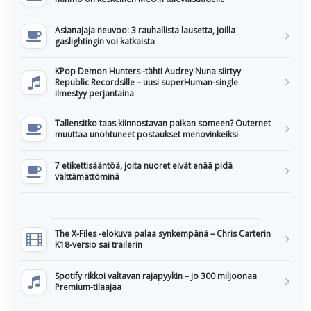
Asianajaja neuvoo: 3 rauhallista lausetta, joilla
gaslightingin voi katkaista
KPop Demon Hunters -tähti Audrey Nuna siirtyy
Republic Recordsille – uusi superHuman-single
ilmestyy perjantaina
Tallensitko taas kiinnostavan paikan someen? Outernet
muuttaa unohtuneet postaukset menovinkeiksi
7 etikettisääntöä, joita nuoret eivät enää pidä
välttämättöminä
The X-Files -elokuva palaa synkempänä – Chris Carterin
K18-versio sai trailerin
Spotify rikkoi valtavan rajapyykin – jo 300 miljoonaa
Premium-tilaajaa