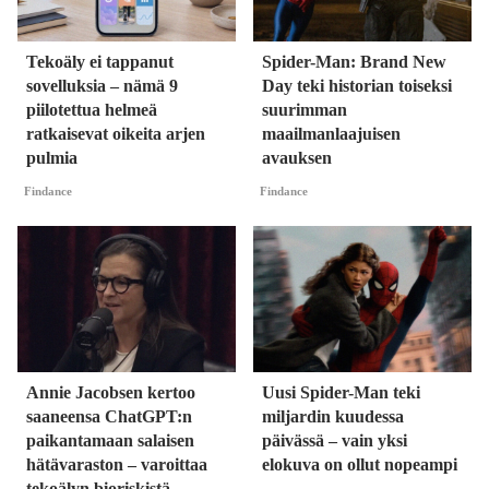
Tekoäly ei tappanut
Spider-Man: Brand New
sovelluksia – nämä 9
Day teki historian toiseksi
piilotettua helmeä
suurimman
ratkaisevat oikeita arjen
maailmanlaajuisen
pulmia
avauksen
Findance
Findance
Annie Jacobsen kertoo
Uusi Spider-Man teki
saaneensa ChatGPT:n
miljardin kuudessa
paikantamaan salaisen
päivässä – vain yksi
hätävaraston – varoittaa
elokuva on ollut nopeampi
tekoälyn bioriskistä