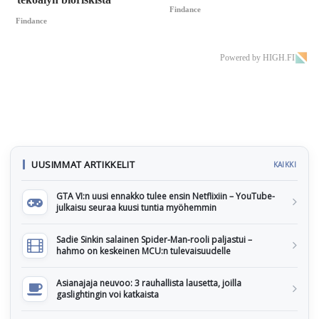
Findance
Findance
Powered by HIGH.FI
UUSIMMAT ARTIKKELIT
KAIKKI
GTA VI:n uusi ennakko tulee ensin Netflixiin – YouTube-
julkaisu seuraa kuusi tuntia myöhemmin
Sadie Sinkin salainen Spider-Man-rooli paljastui –
hahmo on keskeinen MCU:n tulevaisuudelle
Asianajaja neuvoo: 3 rauhallista lausetta, joilla
gaslightingin voi katkaista