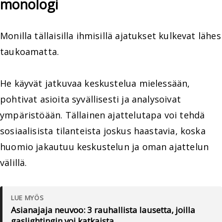
monologi
Monilla tällaisilla ihmisillä ajatukset kulkevat lähes
taukoamatta.
He käyvät jatkuvaa keskustelua mielessään,
pohtivat asioita syvällisesti ja analysoivat
ympäristöään. Tällainen ajattelutapa voi tehdä
sosiaalisista tilanteista joskus haastavia, koska
huomio jakautuu keskustelun ja oman ajattelun
välillä.
LUE MYÖS
Asianajaja neuvoo: 3 rauhallista lausetta, joilla
gaslightingin voi katkaista