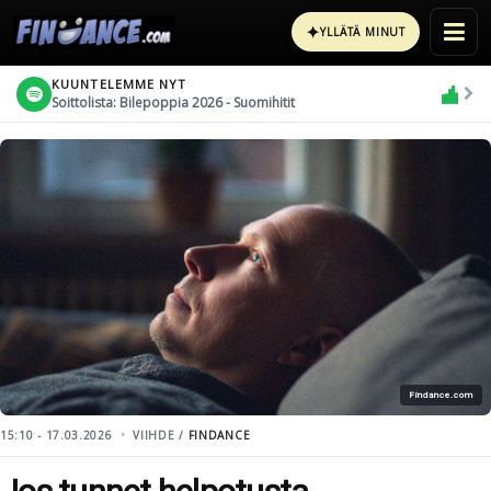
✦
YLLÄTÄ MINUT
KUUNTELEMME NYT
Soittolista: Bilepoppia 2026 - Suomihitit
Findance.com
15:10 - 17.03.2026
VIIHDE /
FINDANCE