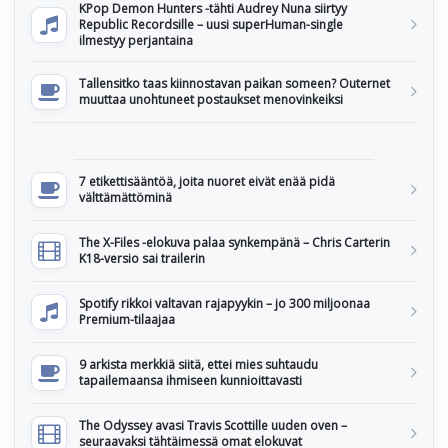
KPop Demon Hunters -tähti Audrey Nuna siirtyy
Republic Recordsille – uusi superHuman-single
ilmestyy perjantaina
Tallensitko taas kiinnostavan paikan someen? Outernet
muuttaa unohtuneet postaukset menovinkeiksi
7 etikettisääntöä, joita nuoret eivät enää pidä
välttämättöminä
The X-Files -elokuva palaa synkempänä – Chris Carterin
K18-versio sai trailerin
Spotify rikkoi valtavan rajapyykin – jo 300 miljoonaa
Premium-tilaajaa
9 arkista merkkiä siitä, ettei mies suhtaudu
tapailemaansa ihmiseen kunnioittavasti
The Odyssey avasi Travis Scottille uuden oven –
seuraavaksi tähtäimessä omat elokuvat