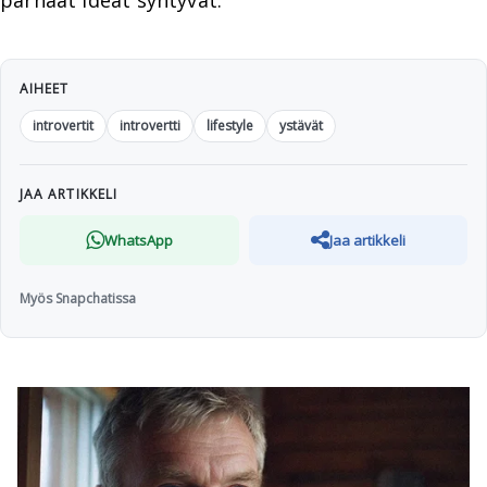
parhaat ideat syntyvät.
AIHEET
introvertit
introvertti
lifestyle
ystävät
JAA ARTIKKELI
WhatsApp
Jaa artikkeli
Myös Snapchatissa