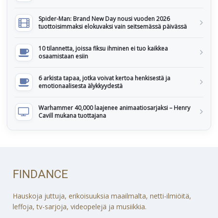
Spider-Man: Brand New Day nousi vuoden 2026
tuottoisimmaksi elokuvaksi vain seitsemässä päivässä
10 tilannetta, joissa fiksu ihminen ei tuo kaikkea
osaamistaan esiin
6 arkista tapaa, jotka voivat kertoa henkisestä ja
emotionaalisesta älykkyydestä
Warhammer 40,000 laajenee animaatiosarjaksi – Henry
Cavill mukana tuottajana
FINDANCE
Hauskoja juttuja, erikoisuuksia maailmalta, netti-ilmiöitä,
leffoja, tv-sarjoja, videopelejä ja musiikkia.