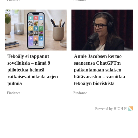
Tekoäly ei tappanut
Annie Jacobsen kertoo
sovelluksia – nämä 9
saaneensa ChatGPT:n
piilotettua helmeä
paikantamaan salaisen
ratkaisevat oikeita arjen
hätävaraston – varoittaa
pulmia
tekoälyn bioriskistä
Findance
Findance
Powered by HIGH.FI