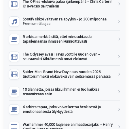
The X-Files -elokuva palaa synkempänä – Chris Carterin
K18-versio sai trailerin
Spotify rikkoi valtavan rajapyykin – jo 300 miljoonaa
Premium-tilaajaa
9 arkista merkkiä siitä, ettei mies suhtaudu
tapailemaansa ihmiseen kunnioittavasti
The Odyssey avasi Travis Scottille uuden oven –
seuraavaksi tähtäimessä omat elokuvat
Spider-Man: Brand New Day nousi vuoden 2026
tuottoisimmaksi elokuvaksi vain seitsemässä päivässä
10 tilannetta, joissa fiksu ihminen ei tuo kaikkea
osaamistaan esiin
6 arkista tapaa, jotka voivat kertoa henkisestä ja
emotionaalisesta älykkyydestä
Warhammer 40,000 laajenee animaatiosarjaksi – Henry