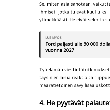
Se, miten asia sanotaan, vaikut
Ihmiset, jotka tulevat kuulluiksi,
ytimekkäästi. He eivät sekoita s
LUE MYÖS
Ford paljasti alle 30 000 do
vuonna 2027
Työelämän viestintätutkimukset 
täysin erilaisia reaktioita riipp
määrätietoinen sävy lisää uskott
4. He pyytävät palaute