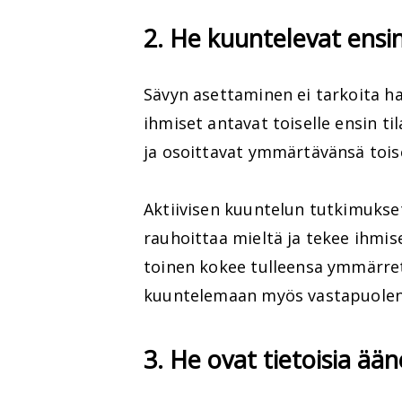
2. He kuuntelevat ensin
Sävyn asettaminen ei tarkoita hal
ihmiset antavat toiselle ensin t
ja osoittavat ymmärtävänsä toi
Aktiivisen kuuntelun tutkimukset
rauhoittaa mieltä ja tekee ihmis
toinen kokee tulleensa ymmärre
kuuntelemaan myös vastapuolen
3. He ovat tietoisia ää