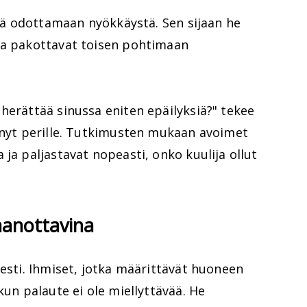
 jää odottamaan nyökkäystä. Sen sijaan he
ka pakottavat toisen pohtimaan
herättää sinussa eniten epäilyksiä?" tekee
ennyt perille. Tutkimusten mukaan avoimet
 ja paljastavat nopeasti, onko kuulija ollut
aanottavina
sesti. Ihmiset, jotka määrittävät huoneen
kun palaute ei ole miellyttävää. He