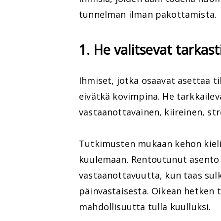
tunnelman ilman pakottamista.
1. He valitsevat tarkast
Ihmiset, jotka osaavat asettaa t
eivätkä kovimpina. He tarkkailev
vastaanottavainen, kiireinen, st
Tutkimusten mukaan kehon kieli 
kuulemaan. Rentoutunut asento j
vastaanottavuutta, kun taas sul
päinvastaisesta. Oikean hetken 
mahdollisuutta tulla kuulluksi.