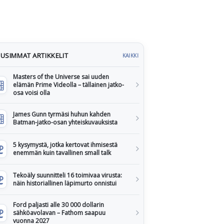
USIMMAT ARTIKKELIT
KAIKKI
Masters of the Universe sai uuden
elämän Prime Videolla – tällainen jatko-
osa voisi olla
James Gunn tyrmäsi huhun kahden
Batman-jatko-osan yhteiskuvauksista
5 kysymystä, jotka kertovat ihmisestä
enemmän kuin tavallinen small talk
Tekoäly suunnitteli 16 toimivaa virusta:
näin historiallinen läpimurto onnistui
Ford paljasti alle 30 000 dollarin
sähköavolavan – Fathom saapuu
vuonna 2027