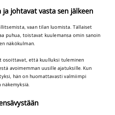
 ja johtavat vasta sen jälkeen
litsemista, vaan tilan luomista. Tällaiset
ilaa puhua, toistavat kuulemansa omin sanoin
sen näkökulman.
 osoittavat, että kuulluksi tuleminen
estä avoimemman uusille ajatuksille. Kun
tyksi, hän on huomattavasti valmiimpi
 näkemyksiä.
nensävystään