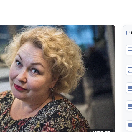
U
Findance.com