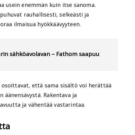
taa usein enemmän kuin itse sanoma.
 puhuvat rauhallisesti, selkeästi ja
uoraa ilmaisua hyökkäävyyteen.
llarin sähköavolavan – Fathom saapuu
osoittavat, että sama sisältö voi herättää
uen äänensävystä. Rakentava ja
avuutta ja vähentää vastarintaa.
tta