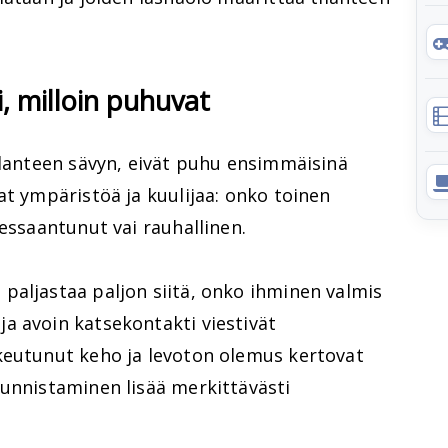
i, milloin puhuvat
ilanteen sävyn, eivät puhu ensimmäisinä
at ympäristöä ja kuulijaa: onko toinen
ressaantunut vai rauhallinen.
paljastaa paljon siitä, onko ihminen valmis
a avoin katsekontakti viestivät
keutunut keho ja levoton olemus kertovat
tunnistaminen lisää merkittävästi