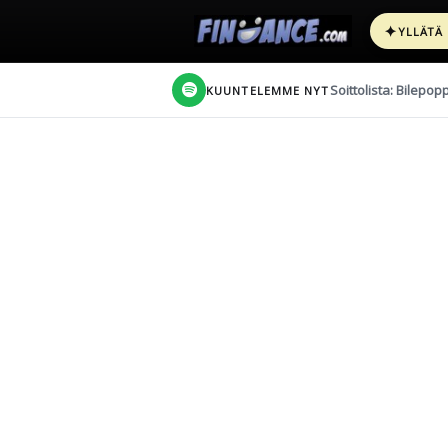
✦
YLLÄTÄ
Soittolista: Bilepop
KUUNTELEMME NYT