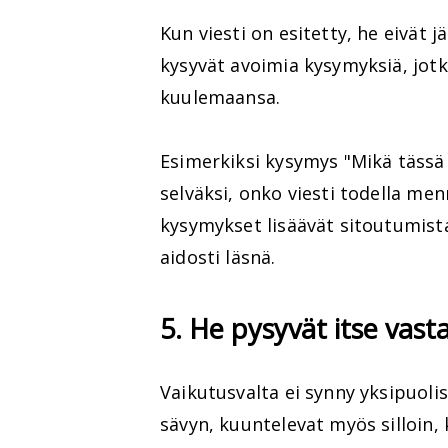
Kun viesti on esitetty, he eivät
kysyvät avoimia kysymyksiä, jot
kuulemaansa.
Esimerkiksi kysymys "Mikä tässä 
selväksi, onko viesti todella m
kysymykset lisäävät sitoutumista
aidosti läsnä.
5. He pysyvät itse vast
Vaikutusvalta ei synny yksipuoli
sävyn, kuuntelevat myös silloin, 