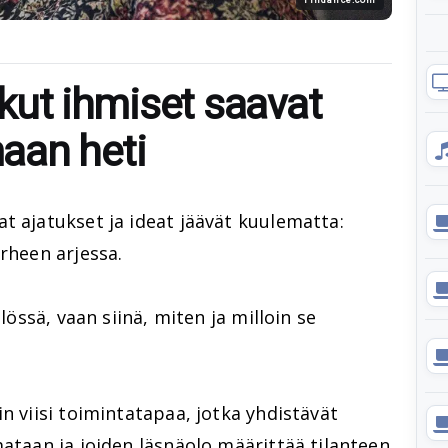
otkut ihmiset saavat
aan heti
t ajatukset ja ideat jäävät kuulematta:
erheen arjessa.
llössä, vaan siinä, miten ja milloin se
n viisi toimintatapaa, jotka yhdistävät
mataan ja joiden läsnäolo määrittää tilanteen