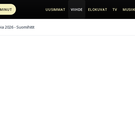
 MINUT
UUSIMMAT
VIIHDE
ELOKUVAT
TV
MUSIIK
pia 2026 - Suomihitit