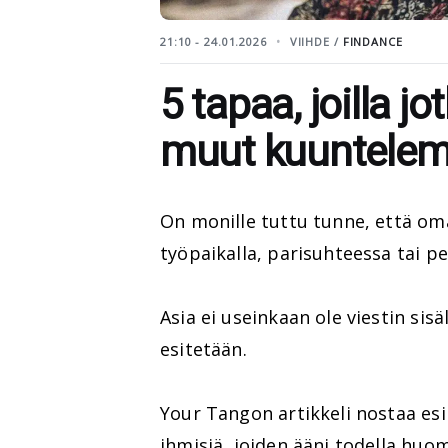
21:10 - 24.01.2026
VIIHDE /
FINDANCE
5 tapaa, joilla j
muut kuuntelem
On monille tuttu tunne, että oma
työpaikalla, parisuhteessa tai p
Asia ei useinkaan ole viestin sisä
esitetään.
Your Tangon artikkeli nostaa esii
ihmisiä, joiden ääni todella huo