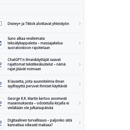
Disney+ ja Tiktok aloittavat yhteistyön
Suno alkaa vesileimata
tekoälykappaleita – massajakelua
suoratoistoon rajoitetaan
ChatGPT:n ilmaiskäyttäjät saavat
rajattomat tekstikeskustelut – nämä
rajat jäävät voimaan
8 lausetta, joita suunnitelmia ilman
syyllisyyttä peruvat ihmiset käyttävät
George R.R. Martin kertoo avoimesti
masennuksesta – odotetulla kirjalla ei
vieläkään ole julkaisupäivää
Digitaalinen turvallisuus – paljonko siitä
kannattaa oikeasti maksaa?