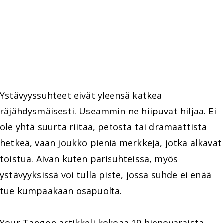
Ystävyyssuhteet eivät yleensä katkea
räjähdysmäisesti. Useammin ne hiipuvat hiljaa. Ei
ole yhtä suurta riitaa, petosta tai dramaattista
hetkeä, vaan joukko pieniä merkkejä, jotka alkavat
toistua. Aivan kuten parisuhteissa, myös
ystävyyksissä voi tulla piste, jossa suhde ei enää
tue kumpaakaan osapuolta.
Your Tangon artikkeli kokoaa 19 hienovaraista