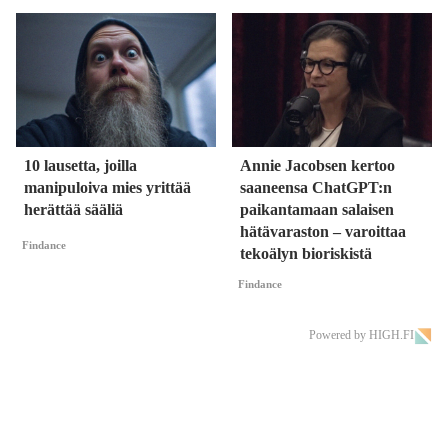
10 lausetta, joilla
Annie Jacobsen kertoo
manipuloiva mies yrittää
saaneensa ChatGPT:n
herättää sääliä
paikantamaan salaisen
hätävaraston – varoittaa
Findance
tekoälyn bioriskistä
Findance
Powered by HIGH.FI