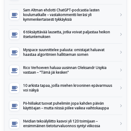
Sam Altman ehdotti ChatGPT-podcastia lasten
koulumatkalle – vastakommentti keräsi yli
kymmenkertaisesti tykkäyksiä
6 töksäyttävää lausetta, jotka voivat paljastaa heikon
itsetuntemuksen
Myspace suunnittelee paluuta: omistajat haluavat
haastaa algoritmien hallitseman somen
Rico Verhoeven haluaa uusinnan Oleksandr Usykia
vastaan – "Tämä jäi kesken"
10 arkista tapaa, joilla miehen krooninen epävarmuus
voi näkyä
Pii-hiiliakut tuovat puhelimiin jopa kahden päivän
käyttöajan – mutta niissä piilee vaikea vaihtokauppa
Nvidian tekoälyliitto kasvoi yli 120 toimijaan –
ensimmäinen tietoturvaluonnos syntyi viikossa