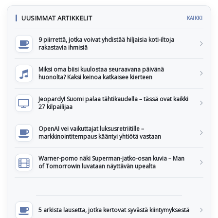
UUSIMMAT ARTIKKELIT
KAIKKI
9 piirrettä, jotka voivat yhdistää hiljaisia koti-iltoja
rakastavia ihmisiä
Miksi oma biisi kuulostaa seuraavana päivänä
huonolta? Kaksi keinoa katkaisee kierteen
Jeopardy! Suomi palaa tähtikaudella – tässä ovat kaikki
27 kilpailijaa
OpenAI vei vaikuttajat luksusretriitille –
markkinointitempaus kääntyi yhtiötä vastaan
Warner-pomo näki Superman-jatko-osan kuvia – Man
of Tomorrowin luvataan näyttävän upealta
5 arkista lausetta, jotka kertovat syvästä kiintymyksestä