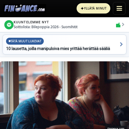
✦
YLLÄTÄ MINUT
KUUNTELEMME NYT
Soittolista: Bilepoppia 2026 - Suomihitit
TÄTÄ MUUT LUKEVAT
10 lausetta, joilla manipuloiva mies yrittää herättää sääliä
Findance.com