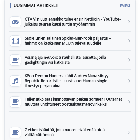
UUSIMMAT ARTIKKELIT
KAIKKI
GTA VI:n uusi ennakko tulee ensin Netflixiin – YouTube-
julkaisu seuraa kuusi tuntia myöhemmin
Sadie Sinkin salainen Spider-Man-rooli paljastui –
hahmo on keskeinen MCU:n tulevaisuudelle
Asianajaja neuvoo: 3 rauhallista lausetta, joilla
gaslightingin voi katkaista
KPop Demon Hunters -tähti Audrey Nuna siirtyy
Republic Recordsille – uusi superHuman-single
ilmestyy perjantaina
Tallensitko taas kiinnostavan paikan someen? Outernet
muuttaa unohtuneet postaukset menovinkeiksi
7 etikettisääntöä, joita nuoret eivät enää pidä
välttämättöminä