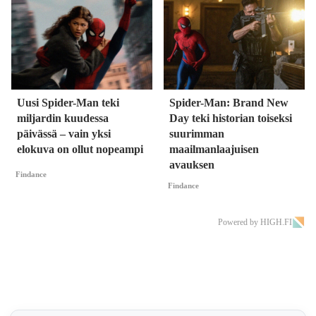
Uusi Spider-Man teki
Spider-Man: Brand New
miljardin kuudessa
Day teki historian toiseksi
päivässä – vain yksi
suurimman
elokuva on ollut nopeampi
maailmanlaajuisen
avauksen
Findance
Findance
Powered by HIGH.FI