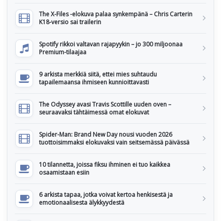
The X-Files -elokuva palaa synkempänä – Chris Carterin
K18-versio sai trailerin
Spotify rikkoi valtavan rajapyykin – jo 300 miljoonaa
Premium-tilaajaa
9 arkista merkkiä siitä, ettei mies suhtaudu
tapailemaansa ihmiseen kunnioittavasti
The Odyssey avasi Travis Scottille uuden oven –
seuraavaksi tähtäimessä omat elokuvat
Spider-Man: Brand New Day nousi vuoden 2026
tuottoisimmaksi elokuvaksi vain seitsemässä päivässä
10 tilannetta, joissa fiksu ihminen ei tuo kaikkea
osaamistaan esiin
6 arkista tapaa, jotka voivat kertoa henkisestä ja
emotionaalisesta älykkyydestä