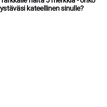
Tarkkaile näitä 5 merkkiä - onko
ystäväsi kateellinen sinulle?