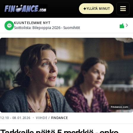
✦
YLLÄTÄ MINUT
KUUNTELEMME NYT
Soittolista: Bilepoppia 2026 - Suomihitit
Findance.com
12:10 - 08.01.2026
VIIHDE /
FINDANCE