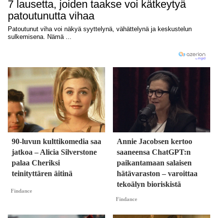
90-luvun kulttikomedia saa
Annie Jacobsen kertoo
jatkoa – Alicia Silverstone
saaneensa ChatGPT:n
palaa Cheriksi
paikantamaan salaisen
teinityttären äitinä
hätävaraston – varoittaa
tekoälyn bioriskistä
Findance
Findance