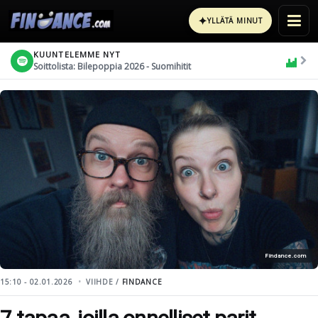
✦
YLLÄTÄ MINUT
KUUNTELEMME NYT
Soittolista: Bilepoppia 2026 - Suomihitit
Findance.com
15:10 - 02.01.2026
VIIHDE /
FINDANCE