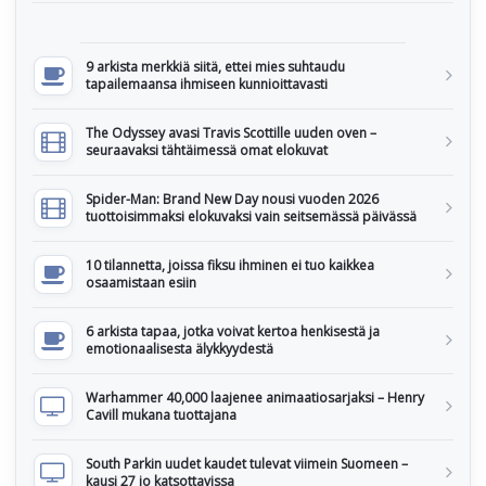
9 arkista merkkiä siitä, ettei mies suhtaudu
tapailemaansa ihmiseen kunnioittavasti
The Odyssey avasi Travis Scottille uuden oven –
seuraavaksi tähtäimessä omat elokuvat
Spider-Man: Brand New Day nousi vuoden 2026
tuottoisimmaksi elokuvaksi vain seitsemässä päivässä
10 tilannetta, joissa fiksu ihminen ei tuo kaikkea
osaamistaan esiin
6 arkista tapaa, jotka voivat kertoa henkisestä ja
emotionaalisesta älykkyydestä
Warhammer 40,000 laajenee animaatiosarjaksi – Henry
Cavill mukana tuottajana
South Parkin uudet kaudet tulevat viimein Suomeen –
kausi 27 jo katsottavissa