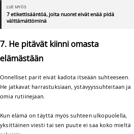
LUE MYÖS
7 etikettisääntöä, joita nuoret eivät enää pidä
välttämättöminä
7. He pitävät kiinni omasta
elämästään
Onnelliset parit eivät kadota itseään suhteeseen.
He jatkavat harrastuksiaan, ystävyyssuhteitaan ja
omia rutiinejaan.
Kun elämä on täyttä myös suhteen ulkopuolella,
yksittäinen viesti tai sen puute ei saa koko mieltä