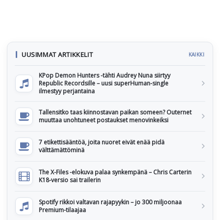
UUSIMMAT ARTIKKELIT
KAIKKI
KPop Demon Hunters -tähti Audrey Nuna siirtyy
Republic Recordsille – uusi superHuman-single
ilmestyy perjantaina
Tallensitko taas kiinnostavan paikan someen? Outernet
muuttaa unohtuneet postaukset menovinkeiksi
7 etikettisääntöä, joita nuoret eivät enää pidä
välttämättöminä
The X-Files -elokuva palaa synkempänä – Chris Carterin
K18-versio sai trailerin
Spotify rikkoi valtavan rajapyykin – jo 300 miljoonaa
Premium-tilaajaa