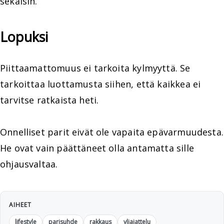
sekaisin.
Lopuksi
Piittaamattomuus ei tarkoita kylmyyttä. Se
tarkoittaa luottamusta siihen, että kaikkea ei
tarvitse ratkaista heti.
Onnelliset parit eivät ole vapaita epävarmuudesta.
He ovat vain päättäneet olla antamatta sille
ohjausvaltaa.
AIHEET
lifestyle
parisuhde
rakkaus
yliajattelu