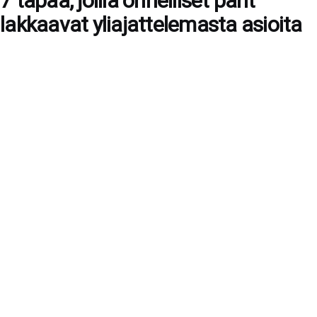
7 tapaa, joilla onnelliset parit
lakkaavat yliajattelemasta asioita