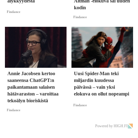
älykkyydestä
Altman -elokuva sai uuden
kodin
Findance
Findance
Annie Jacobsen kertoo
Uusi Spider-Man teki
saaneensa ChatGPT:n
miljardin kuudessa
paikantamaan salaisen
päivässä – vain yksi
hätävaraston – varoittaa
elokuva on ollut nopeampi
tekoälyn bioriskistä
Findance
Findance
Powered by HIGH.FI