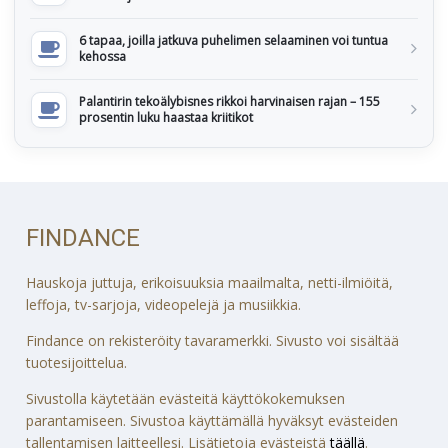
6 tapaa, joilla jatkuva puhelimen selaaminen voi tuntua
kehossa
Palantirin tekoälybisnes rikkoi harvinaisen rajan – 155
prosentin luku haastaa kriitikot
FINDANCE
Hauskoja juttuja, erikoisuuksia maailmalta, netti-ilmiöitä,
leffoja, tv-sarjoja, videopelejä ja musiikkia.
Findance on rekisteröity tavaramerkki. Sivusto voi sisältää
tuotesijoittelua.
Sivustolla käytetään evästeitä käyttökokemuksen
parantamiseen. Sivustoa käyttämällä hyväksyt evästeiden
tallentamisen laitteellesi. Lisätietoja evästeistä
täällä
.