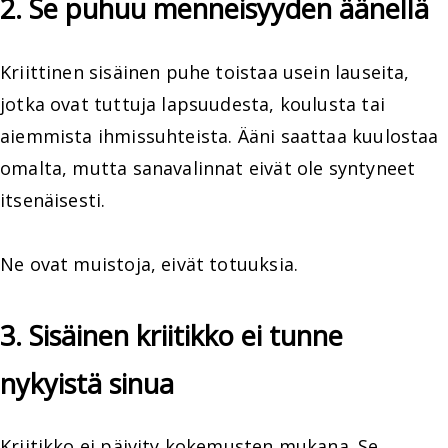
2. Se puhuu menneisyyden äänellä
Kriittinen sisäinen puhe toistaa usein lauseita,
jotka ovat tuttuja lapsuudesta, koulusta tai
aiemmista ihmissuhteista. Ääni saattaa kuulostaa
omalta, mutta sanavalinnat eivät ole syntyneet
itsenäisesti.
Ne ovat muistoja, eivät totuuksia.
3. Sisäinen kriitikko ei tunne
nykyistä sinua
Kriitikko ei päivity kokemusten mukana. Se