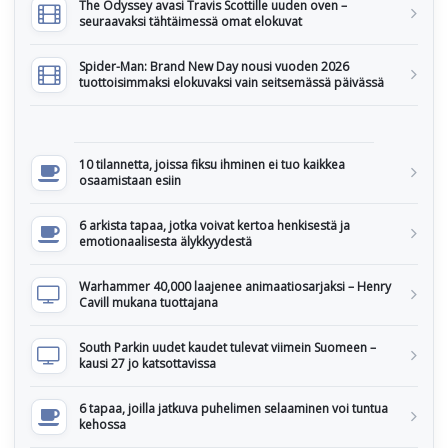
The Odyssey avasi Travis Scottille uuden oven –
seuraavaksi tähtäimessä omat elokuvat
Spider-Man: Brand New Day nousi vuoden 2026
tuottoisimmaksi elokuvaksi vain seitsemässä päivässä
10 tilannetta, joissa fiksu ihminen ei tuo kaikkea
osaamistaan esiin
6 arkista tapaa, jotka voivat kertoa henkisestä ja
emotionaalisesta älykkyydestä
Warhammer 40,000 laajenee animaatiosarjaksi – Henry
Cavill mukana tuottajana
South Parkin uudet kaudet tulevat viimein Suomeen –
kausi 27 jo katsottavissa
6 tapaa, joilla jatkuva puhelimen selaaminen voi tuntua
kehossa