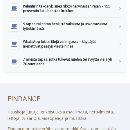
Palantirin tekoälybisnes rikkoi harvinaisen rajan – 155
prosentin luku haastaa kriitikot
9 tapaa rakentaa henkistä vakautta ja uskottavuutta
työelämässä
WhatsApp lukitsi tilejä vahingossa – käyttäjät
menettivät pääsyn viesteihinsä
7 arkista tapaa, jotka tukevat mielen terävyyttä vielä yli
70-vuotiaana
FINDANCE
Hauskoja juttuja, erikoisuuksia maailmalta, netti-ilmiöitä,
leffoja, tv-sarjoja, videopelejä ja musiikkia.
Findance on rekisteröity tavaramerkki. Sivusto voi sisältää