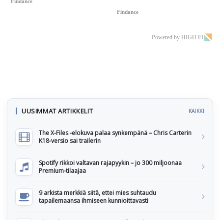
Findance
Findance
Powered by HIGH.FI
UUSIMMAT ARTIKKELIT
KAIKKI
The X-Files -elokuva palaa synkempänä – Chris Carterin
K18-versio sai trailerin
Spotify rikkoi valtavan rajapyykin – jo 300 miljoonaa
Premium-tilaajaa
9 arkista merkkiä siitä, ettei mies suhtaudu
tapailemaansa ihmiseen kunnioittavasti