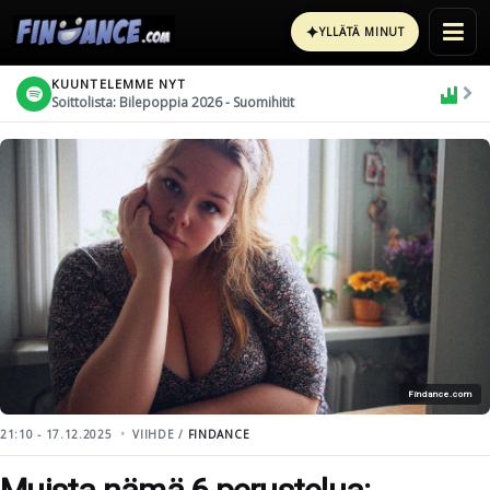
✦
YLLÄTÄ MINUT
KUUNTELEMME NYT
Soittolista: Bilepoppia 2026 - Suomihitit
Findance.com
21:10 - 17.12.2025
VIIHDE /
FINDANCE