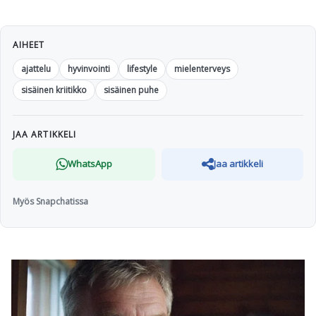
AIHEET
ajattelu
hyvinvointi
lifestyle
mielenterveys
sisäinen kriitikko
sisäinen puhe
JAA ARTIKKELI
WhatsApp
Jaa artikkeli
Myös Snapchatissa