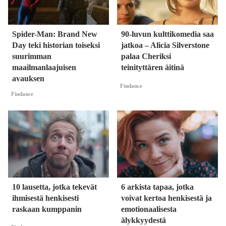
Spider-Man: Brand New
90-luvun kulttikomedia saa
Day teki historian toiseksi
jatkoa – Alicia Silverstone
suurimman
palaa Cheriksi
maailmanlaajuisen
teinityttären äitinä
avauksen
Findance
Findance
10 lausetta, jotka tekevät
6 arkista tapaa, jotka
ihmisestä henkisesti
voivat kertoa henkisestä ja
raskaan kumppanin
emotionaalisesta
älykkyydestä