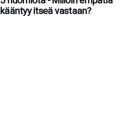
5 huomiota - Milloin empatia
kääntyy itseä vastaan?