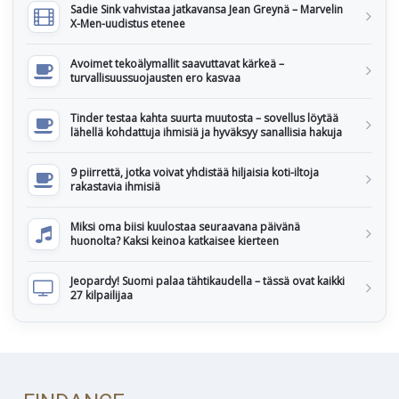
Sadie Sink vahvistaa jatkavansa Jean Greynä – Marvelin
X-Men-uudistus etenee
Avoimet tekoälymallit saavuttavat kärkeä –
turvallisuussuojausten ero kasvaa
Tinder testaa kahta suurta muutosta – sovellus löytää
lähellä kohdattuja ihmisiä ja hyväksyy sanallisia hakuja
9 piirrettä, jotka voivat yhdistää hiljaisia koti-iltoja
rakastavia ihmisiä
Miksi oma biisi kuulostaa seuraavana päivänä
huonolta? Kaksi keinoa katkaisee kierteen
Jeopardy! Suomi palaa tähtikaudella – tässä ovat kaikki
27 kilpailijaa