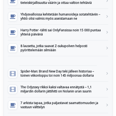
tieteiskirjallisuutta väärin ja ottaa valtion tehtäviä
Yhdysvalloissa kehitetään humanoideja sotatehtäviin –
yhtiö olisi valmis myös aseistamaan ne
Harry Potter -tähti sai OnlyFansissa noin 15 000 puntaa
yhtenä päivänä
8 lausetta, jotka saavat Z-sukupolven helposti
pyörittelemään silmiään
Spider-Man: Brand New Day teki jälleen historiaa –
toinen viikonloppu toi noin 145 miljoonaa dollaria
The Odyssey rikkoi kaksi valtavaa ennätystä – 1,1
miljardin dollarin jättihitti on Nolanin uran suurin
7 arkista tapaa, jotka paljastavat saamattomuuden ja
vastuun välttelyn