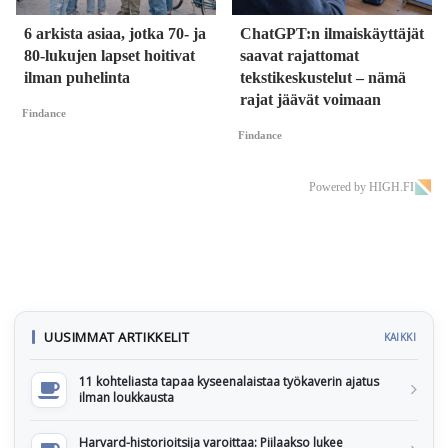
6 arkista asiaa, jotka 70- ja
ChatGPT:n ilmaiskäyttäjät
80-lukujen lapset hoitivat
saavat rajattomat
ilman puhelinta
tekstikeskustelut – nämä
rajat jäävät voimaan
Findance
Findance
Powered by HIGH.FI
UUSIMMAT ARTIKKELIT
KAIKKI
11 kohteliasta tapaa kyseenalaistaa työkaverin ajatus
ilman loukkausta
Harvard-historioitsija varoittaa: Piilaakso lukee