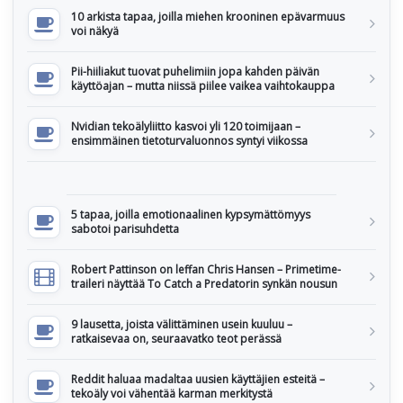
10 arkista tapaa, joilla miehen krooninen epävarmuus
voi näkyä
Pii-hiiliakut tuovat puhelimiin jopa kahden päivän
käyttöajan – mutta niissä piilee vaikea vaihtokauppa
Nvidian tekoälyliitto kasvoi yli 120 toimijaan –
ensimmäinen tietoturvaluonnos syntyi viikossa
5 tapaa, joilla emotionaalinen kypsymättömyys
sabotoi parisuhdetta
Robert Pattinson on leffan Chris Hansen – Primetime-
traileri näyttää To Catch a Predatorin synkän nousun
9 lausetta, joista välittäminen usein kuuluu –
ratkaisevaa on, seuraavatko teot perässä
Reddit haluaa madaltaa uusien käyttäjien esteitä –
tekoäly voi vähentää karman merkitystä