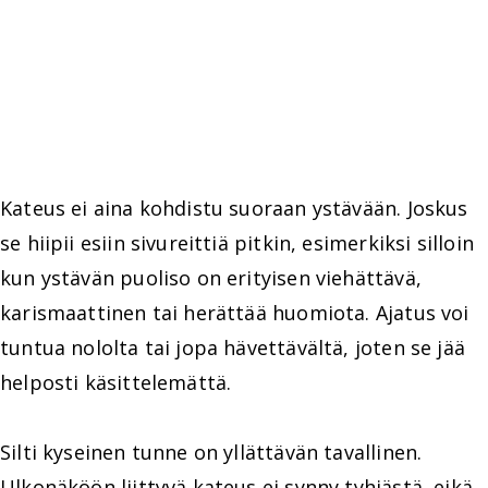
Kateus ei aina kohdistu suoraan ystävään. Joskus
se hiipii esiin sivureittiä pitkin, esimerkiksi silloin
kun ystävän puoliso on erityisen viehättävä,
karismaattinen tai herättää huomiota. Ajatus voi
tuntua nololta tai jopa hävettävältä, joten se jää
helposti käsittelemättä.
Silti kyseinen tunne on yllättävän tavallinen.
Ulkonäköön liittyvä kateus ei synny tyhjästä, eikä