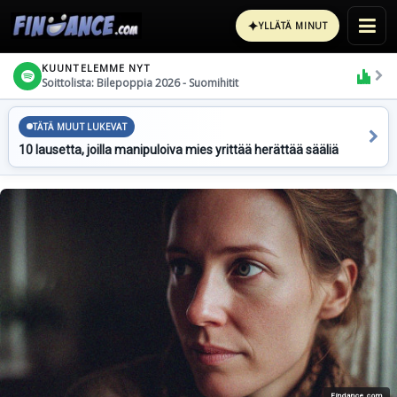
✦
YLLÄTÄ MINUT
KUUNTELEMME NYT
Soittolista: Bilepoppia 2026 - Suomihitit
TÄTÄ MUUT LUKEVAT
10 lausetta, joilla manipuloiva mies yrittää herättää sääliä
Findance.com