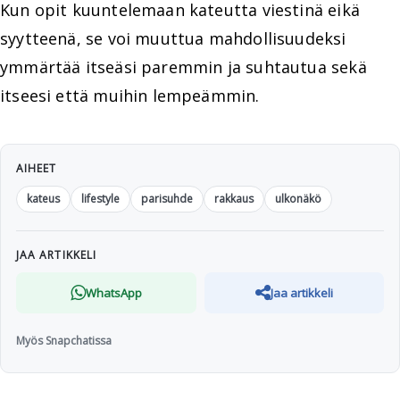
Kun opit kuuntelemaan kateutta viestinä eikä
syytteenä, se voi muuttua mahdollisuudeksi
ymmärtää itseäsi paremmin ja suhtautua sekä
itseesi että muihin lempeämmin.
AIHEET
kateus
lifestyle
parisuhde
rakkaus
ulkonäkö
JAA ARTIKKELI
WhatsApp
Jaa artikkeli
Myös Snapchatissa