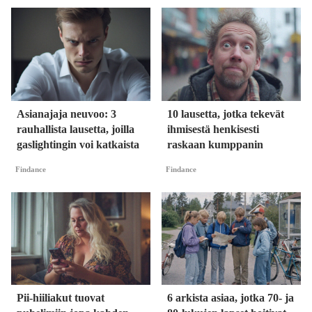
Asianajaja neuvoo: 3
10 lausetta, jotka tekevät
rauhallista lausetta, joilla
ihmisestä henkisesti
gaslightingin voi katkaista
raskaan kumppanin
Findance
Findance
Pii-hiiliakut tuovat
6 arkista asiaa, jotka 70- ja