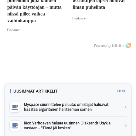
puhelimiin jopa kahden
80-lukujen lapset hoitivat
päivän käyttöajan – mutta
ilman puhelinta
niissä piilee vaikea
Findance
vaihtokauppa
Findance
Powered by HIGH.FI
UUSIMMAT ARTIKKELIT
KAIKKI
Myspace suunnittelee paluuta: omistajat haluavat
haastaa algoritmien hallitseman somen
Rico Verhoeven haluaa uusinnan Oleksandr Usykia
vastaan – "Tämä jäi kesken"