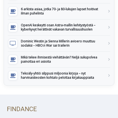
6 arkista asiaa, jotka 70- ja 80-lukujen lapset hoitivat
ilman puhelinta
OpenAI keskeytti osan Astra-mallin kehitystyöstä –
kyberkyvyt herättivät vakavan turvallisuushuolen
Dominic Westin ja Sienna Millerin avioero muuttuu
sodaksi – HBO:n War sai trailerin
Mikä tekee ihmisestä viehättävän? Neljä sukupolvea
painottaa eri asioita
Tekoäly-yhtiö silppusi miljoonia kirjoja – nyt
harvinaisteosten kohtalo pelottaa kirjakauppiaita
FINDANCE