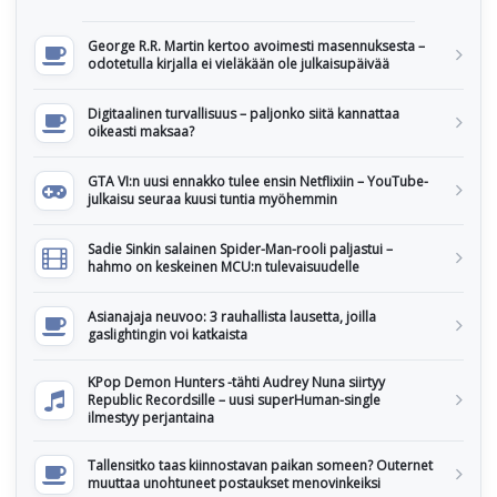
George R.R. Martin kertoo avoimesti masennuksesta –
odotetulla kirjalla ei vieläkään ole julkaisupäivää
Digitaalinen turvallisuus – paljonko siitä kannattaa
oikeasti maksaa?
GTA VI:n uusi ennakko tulee ensin Netflixiin – YouTube-
julkaisu seuraa kuusi tuntia myöhemmin
Sadie Sinkin salainen Spider-Man-rooli paljastui –
hahmo on keskeinen MCU:n tulevaisuudelle
Asianajaja neuvoo: 3 rauhallista lausetta, joilla
gaslightingin voi katkaista
KPop Demon Hunters -tähti Audrey Nuna siirtyy
Republic Recordsille – uusi superHuman-single
ilmestyy perjantaina
Tallensitko taas kiinnostavan paikan someen? Outernet
muuttaa unohtuneet postaukset menovinkeiksi