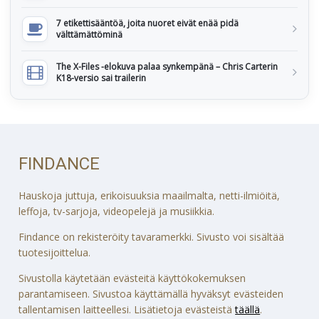
7 etikettisääntöä, joita nuoret eivät enää pidä
välttämättöminä
The X-Files -elokuva palaa synkempänä – Chris Carterin
K18-versio sai trailerin
FINDANCE
Hauskoja juttuja, erikoisuuksia maailmalta, netti-ilmiöitä,
leffoja, tv-sarjoja, videopelejä ja musiikkia.
Findance on rekisteröity tavaramerkki. Sivusto voi sisältää
tuotesijoittelua.
Sivustolla käytetään evästeitä käyttökokemuksen
parantamiseen. Sivustoa käyttämällä hyväksyt evästeiden
tallentamisen laitteellesi. Lisätietoja evästeistä
täällä
.