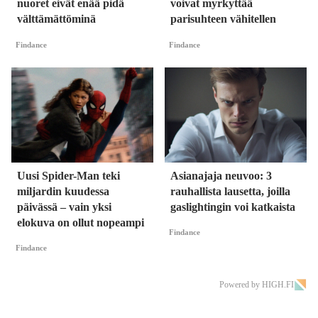
nuoret eivät enää pidä
voivat myrkyttää
välttämättöminä
parisuhteen vähitellen
Findance
Findance
Uusi Spider-Man teki
Asianajaja neuvoo: 3
miljardin kuudessa
rauhallista lausetta, joilla
päivässä – vain yksi
gaslightingin voi katkaista
elokuva on ollut nopeampi
Findance
Findance
Powered by HIGH.FI