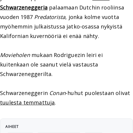
Schwarzeneggeria
palaamaan Dutchin rooliinsa
vuoden 1987
Predatorista
, jonka kolme vuotta
myöhemmin julkaistussa jatko-osassa nykyistä
Kalifornian kuvernööriä ei enää nähty.
Movieholen
mukaan Rodriguezin leiri ei
kuitenkaan ole saanut vielä vastausta
Schwarzeneggerilta.
Schwarzeneggerin
Conan
-huhut puolestaan olivat
tuulesta temmattuja
.
AIHEET