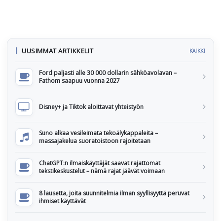
UUSIMMAT ARTIKKELIT
KAIKKI
Ford paljasti alle 30 000 dollarin sähköavolavan –
Fathom saapuu vuonna 2027
Disney+ ja Tiktok aloittavat yhteistyön
Suno alkaa vesileimata tekoälykappaleita –
massajakelua suoratoistoon rajoitetaan
ChatGPT:n ilmaiskäyttäjät saavat rajattomat
tekstikeskustelut – nämä rajat jäävät voimaan
8 lausetta, joita suunnitelmia ilman syyllisyyttä peruvat
ihmiset käyttävät