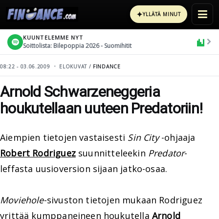
✦
YLLÄTÄ MINUT
KUUNTELEMME NYT
Soittolista: Bilepoppia 2026 - Suomihitit
08:22 - 03.06.2009
ELOKUVAT /
FINDANCE
Arnold Schwarzeneggeria
houkutellaan uuteen Predatoriin!
Aiempien tietojen vastaisesti
Sin City
-ohjaaja
Robert Rodriguez
suunnitteleekin
Predator
-
leffasta uusioversion sijaan jatko-osaa.
Moviehole
-sivuston tietojen mukaan Rodriguez
yrittää kumppaneineen houkutella
Arnold