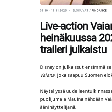
09:10 - 19.11.2025
ELOKUVAT /
FINDANCE
Live-action Vai
heinäkuussa 20
traileri julkaistu
Disney on julkaissut ensimmäisen
Vaiana
, joka saapuu Suomen elo
Näytellyssä uudelleentulkinnass
puolijumala Mauina nähdään
Vai
ääninäyttelijänä.