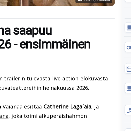
ana saapuu
26 - ensimmäinen
 trailerin tulevasta live-action-elokuvasta
kuvateattereihin heinäkuussa 2026.
a Vaianaa esittää
Catherine Laga´aia
, ja
ana
, joka toimi alkuperäishahmon