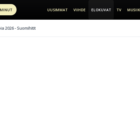
 MINUT
UUSIMMAT
VIIHDE
ELOKUVAT
TV
MUSIIK
pia 2026 - Suomihitit