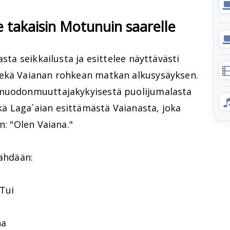
e takaisin Motunuin saarelle
asta seikkailusta ja esittelee näyttävästi
sekä Vaianan rohkean matkan alkusysäyksen.
 muodonmuuttajakykyisestä puolijumalasta
 Laga´aian esittämästä Vaianasta, joka
n: "Olen Vaiana."
nähdään:
 Tui
na