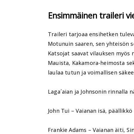
Ensimmäinen traileri vi
Traileri tarjoaa ensihetken tulev
Motunuin saaren, sen yhteisön 
Katsojat saavat vilauksen myös
Mauista, Kakamora-heimosta sekä
laulaa tutun ja voimallisen säkee
Laga´aian ja Johnsonin rinnalla 
John Tui – Vaianan isä, päällikkö
Frankie Adams – Vaianan äiti, Si