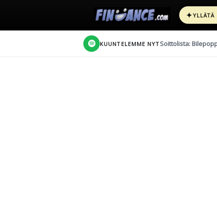
✦
YLLÄTÄ
Soittolista: Bilepop
KUUNTELEMME NYT