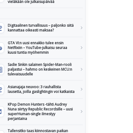
vieläkään ole julkaisupäivää
Digitaalinen turvallisuus – paljonko siitä
kannattaa oikeasti maksaa?
GTA VI:n uusi ennakko tulee ensin
Netflixiin – YouTube-julkaisu seuraa
kuusi tuntia myöhemmin
Sadie Sinkin salainen Spider-Man-rooli
paljastui – hahmo on keskeinen MCU:n
tulevaisuudelle
Asianajaja neuvoo: 3 rauhallista
lausetta, joilla gaslightingin voi katkaista
KPop Demon Hunters -tähti Audrey
Nuna siirtyy Republic Recordsille – uusi
superHuman-single ilmestyy
perjantaina
Tallensitko taas kiinnostavan paikan