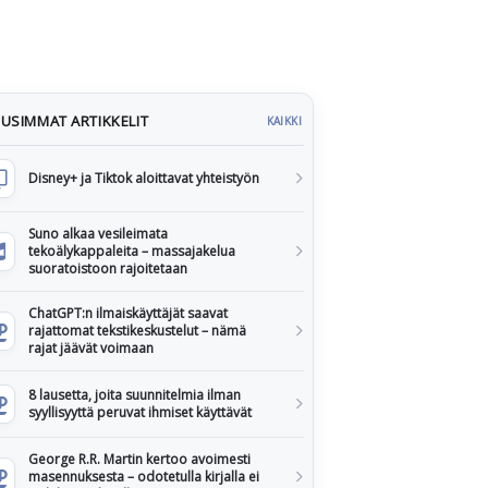
USIMMAT ARTIKKELIT
KAIKKI
Disney+ ja Tiktok aloittavat yhteistyön
Suno alkaa vesileimata
tekoälykappaleita – massajakelua
suoratoistoon rajoitetaan
ChatGPT:n ilmaiskäyttäjät saavat
rajattomat tekstikeskustelut – nämä
rajat jäävät voimaan
8 lausetta, joita suunnitelmia ilman
syyllisyyttä peruvat ihmiset käyttävät
George R.R. Martin kertoo avoimesti
masennuksesta – odotetulla kirjalla ei