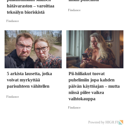
hätävaraston – varoittaa
Findance
tekoälyn bioriskistä
Findance
5 arkista lausetta, jotka
Pii-hiiliakut tuovat
voivat myrkyttää
puhelimiin jopa kahden
parisuhteen vähitellen
päivän käyttöajan – mutta
niissä piilee vaikea
Findance
vaihtokauppa
Findance
Powered by HIGH.FI