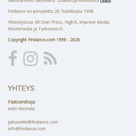
tallentamisen laitteellesi. Lisätietoja evästeistä
täällä
.
Findance on perustettu 20. huhtikuuta 1998.
Yhteistyössä: All Over Press, High.fi, Improve Media,
Nostemedia ja Turbovisio.fi.
Copyright Findance.com 1998 - 2026
YHTEYS
Päätoimittaja:
Antti Niemelä
juttuvinkki@findance.com
info@findance.com