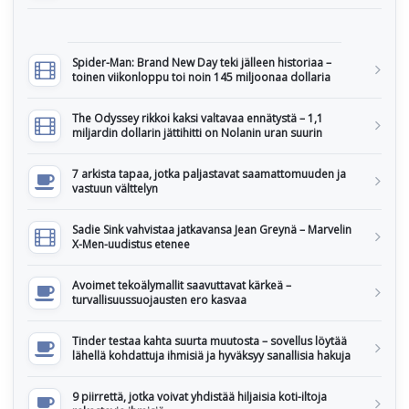
Spider-Man: Brand New Day teki jälleen historiaa –
toinen viikonloppu toi noin 145 miljoonaa dollaria
The Odyssey rikkoi kaksi valtavaa ennätystä – 1,1
miljardin dollarin jättihitti on Nolanin uran suurin
7 arkista tapaa, jotka paljastavat saamattomuuden ja
vastuun välttelyn
Sadie Sink vahvistaa jatkavansa Jean Greynä – Marvelin
X-Men-uudistus etenee
Avoimet tekoälymallit saavuttavat kärkeä –
turvallisuussuojausten ero kasvaa
Tinder testaa kahta suurta muutosta – sovellus löytää
lähellä kohdattuja ihmisiä ja hyväksyy sanallisia hakuja
9 piirrettä, jotka voivat yhdistää hiljaisia koti-iltoja