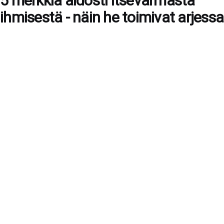
5 merkkiä aidosti itsevarmasta
ihmisestä - näin he toimivat arjessa