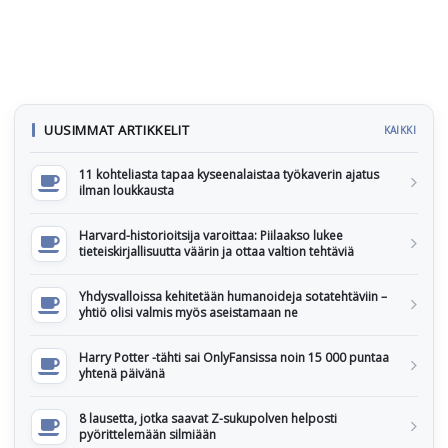
UUSIMMAT ARTIKKELIT
KAIKKI
11 kohteliasta tapaa kyseenalaistaa työkaverin ajatus
ilman loukkausta
Harvard-historioitsija varoittaa: Piilaakso lukee
tieteiskirjallisuutta väärin ja ottaa valtion tehtäviä
Yhdysvalloissa kehitetään humanoideja sotatehtäviin –
yhtiö olisi valmis myös aseistamaan ne
Harry Potter -tähti sai OnlyFansissa noin 15 000 puntaa
yhtenä päivänä
8 lausetta, jotka saavat Z-sukupolven helposti
pyörittelemään silmiään