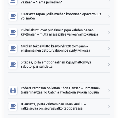
vastaan – "Tämä jäi kesken"
10 arkista tapaa, joilla miehen krooninen epävarmuus
voi näkyä
Pii-hiiliakut tuovat puhelimiin jopa kahden päivän
käyttöajan – mutta niissä piilee vaikea vaihtokauppa
Nvidian tekoälyliitto kasvoi yli 120 toimijaan –
ensimmäinen tietoturvaluonnos syntyi viikossa
5 tapaa, joilla emotionaalinen kypsymättömyys
sabotoi parisuhdetta
Robert Pattinson on leffan Chris Hansen – Primetime-
traileri näyttää To Catch a Predatorin synkän nousun
9 lausetta, joista välittäminen usein kuuluu –
ratkaisevaa on, seuraavatko teot perässä