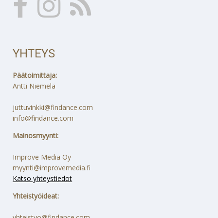
YHTEYS
Päätoimittaja:
Antti Niemelä
juttuvinkki@findance.com
info@findance.com
Mainosmyynti:
Improve Media Oy
myynti@improvemedia.fi
Katso yhteystiedot
Yhteistyöideat:
yhteistyo@findance.com