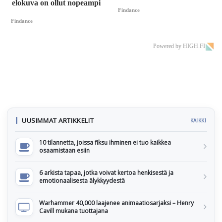
elokuva on ollut nopeampi
Findance
Findance
Powered by HIGH.FI
UUSIMMAT ARTIKKELIT
KAIKKI
10 tilannetta, joissa fiksu ihminen ei tuo kaikkea
osaamistaan esiin
6 arkista tapaa, jotka voivat kertoa henkisestä ja
emotionaalisesta älykkyydestä
Warhammer 40,000 laajenee animaatiosarjaksi – Henry
Cavill mukana tuottajana