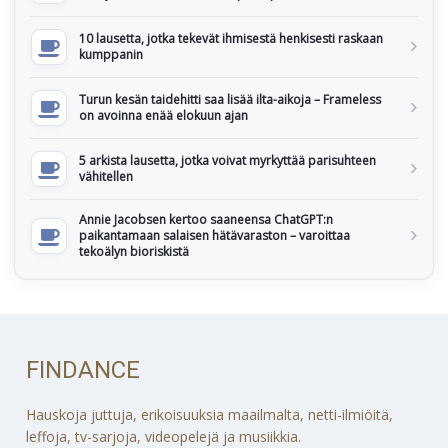
10 lausetta, jotka tekevät ihmisestä henkisesti raskaan
kumppanin
Turun kesän taidehitti saa lisää ilta-aikoja – Frameless
on avoinna enää elokuun ajan
5 arkista lausetta, jotka voivat myrkyttää parisuhteen
vähitellen
Annie Jacobsen kertoo saaneensa ChatGPT:n
paikantamaan salaisen hätävaraston – varoittaa
tekoälyn bioriskistä
FINDANCE
Hauskoja juttuja, erikoisuuksia maailmalta, netti-ilmiöitä,
leffoja, tv-sarjoja, videopelejä ja musiikkia.