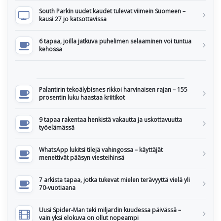
South Parkin uudet kaudet tulevat viimein Suomeen –
kausi 27 jo katsottavissa
6 tapaa, joilla jatkuva puhelimen selaaminen voi tuntua
kehossa
Palantirin tekoälybisnes rikkoi harvinaisen rajan – 155
prosentin luku haastaa kriitikot
9 tapaa rakentaa henkistä vakautta ja uskottavuutta
työelämässä
WhatsApp lukitsi tilejä vahingossa – käyttäjät
menettivät pääsyn viesteihinsä
7 arkista tapaa, jotka tukevat mielen terävyyttä vielä yli
70-vuotiaana
Uusi Spider-Man teki miljardin kuudessa päivässä –
vain yksi elokuva on ollut nopeampi