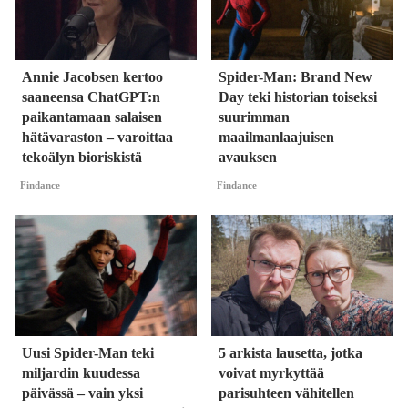
Annie Jacobsen kertoo
Spider-Man: Brand New
saaneensa ChatGPT:n
Day teki historian toiseksi
paikantamaan salaisen
suurimman
hätävaraston – varoittaa
maailmanlaajuisen
tekoälyn bioriskistä
avauksen
Findance
Findance
Uusi Spider-Man teki
5 arkista lausetta, jotka
miljardin kuudessa
voivat myrkyttää
päivässä – vain yksi
parisuhteen vähitellen