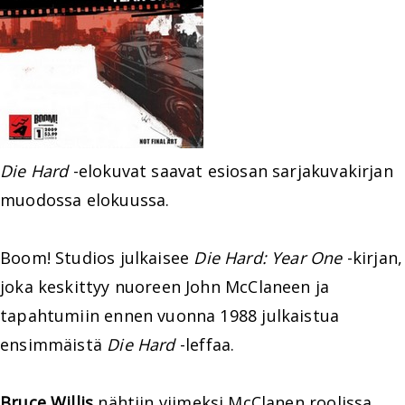
Die Hard
-elokuvat saavat esiosan sarjakuvakirjan
muodossa elokuussa.
Boom! Studios julkaisee
Die Hard: Year One
-kirjan,
joka keskittyy nuoreen John McClaneen ja
tapahtumiin ennen vuonna 1988 julkaistua
ensimmäistä
Die Hard
-leffaa.
Bruce Willis
nähtiin viimeksi McClanen roolissa