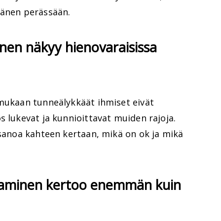
hänen perässään.
inen näkyy hienovaraisissa
 mukaan tunneälykkäät ihmiset eivät
s lukevat ja kunnioittavat muiden rajoja.
 sanoa kahteen kertaan, mikä on ok ja mikä
taminen kertoo enemmän kuin