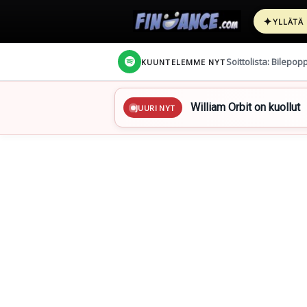
✦
YLLÄTÄ
Soittolista: Bilepop
KUUNTELEMME NYT
William Orbit on kuollut
JUURI NYT