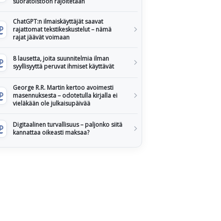
suoratoistoon rajoitetaan
ChatGPT:n ilmaiskäyttäjät saavat
rajattomat tekstikeskustelut – nämä
rajat jäävät voimaan
8 lausetta, joita suunnitelmia ilman
syyllisyyttä peruvat ihmiset käyttävät
George R.R. Martin kertoo avoimesti
masennuksesta – odotetulla kirjalla ei
vieläkään ole julkaisupäivää
Digitaalinen turvallisuus – paljonko siitä
kannattaa oikeasti maksaa?