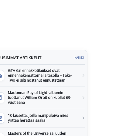
USIMMAT ARTIKKELIT
KAIKKI
GTA 6:n ennakkotilaukset ovat
ennennäkemättömällä tasolla – Take-
Two ei silti nostanut ennustettaan
Madonnan Ray of Light -albumin
tuottanut William Orbit on kuollut 69-
vuotiaana
10 lausetta, joilla manipuloiva mies
yrittää herättää sääliä
Masters of the Universe sai uuden