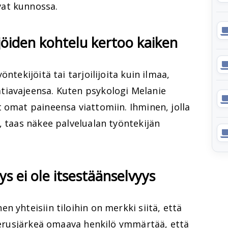
at kunnossa.
jöiden kohtelu kertoo kaiken
ntekijöitä tai tarjoilijoita kuin ilmaa,
tiavajeensa. Kuten psykologi Melanie
 omat paineensa viattomiin. Ihminen, jolla
, taas näkee palvelualan työntekijän
teys ei ole itsestäänselvyys
 yhteisiin tiloihin on merkki siitä, että
 Perusjärkeä omaava henkilö ymmärtää, että