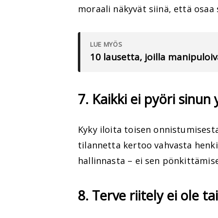
moraali näkyvät siinä, että osaa 
LUE MYÖS
10 lausetta, joilla manipuloi
7. Kaikki ei pyöri sinun 
Kyky iloita toisen onnistumisesta
tilannetta kertoo vahvasta henki
hallinnasta – ei sen pönkittämis
8. Terve riitely ei ole t