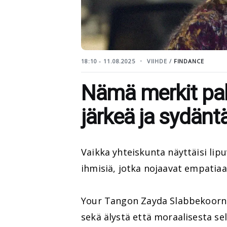
18:10 - 11.08.2025
VIIHDE /
FINDANCE
Nämä merkit palj
järkeä ja sydänt
Vaikka yhteiskunta näyttäisi lipu
ihmisiä, jotka nojaavat empatia
Your Tangon Zayda Slabbekoorn l
sekä älystä että moraalisesta selk