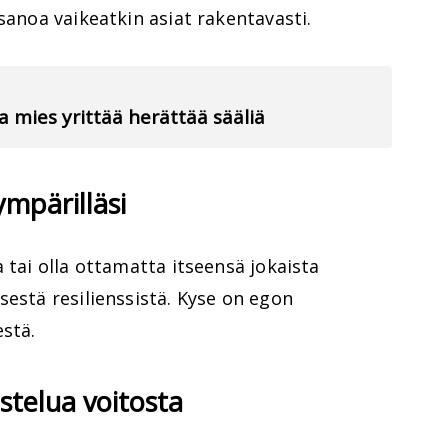
sanoa vaikeatkin asiat rakentavasti.
va mies yrittää herättää sääliä
ympärilläsi
 tai olla ottamatta itseensä jokaista
sestä resilienssistä. Kyse on egon
estä.
aistelua voitosta