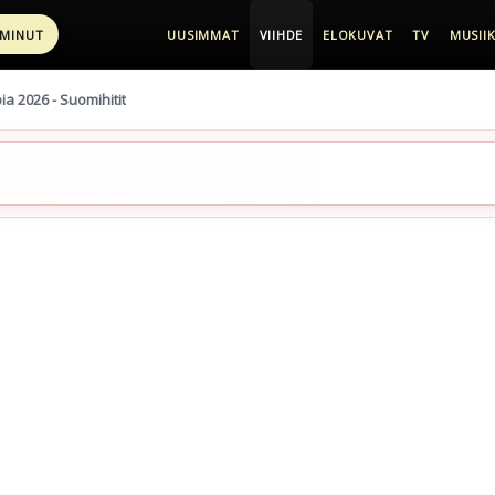
 MINUT
UUSIMMAT
VIIHDE
ELOKUVAT
TV
MUSIIK
pia 2026 - Suomihitit