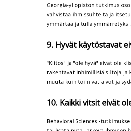
Georgia-yliopiston tutkimus osoi
vahvistaa ihmissuhteita ja itsetu
ymmärtää ja tulla ymmärretyksi.
9. Hyvät käytöstavat ei
"Kiitos" ja "ole hyvä" eivät ole kl
rakentavat inhimillisiä siltoja ja
muuta kuin toimivat aivot ja syd
10. Kaikki vitsit eivät o
Behavioral Sciences -tutkimuksen
tai lisätä niitä. Järkevä ihminen 