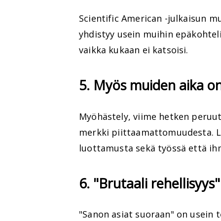
Scientific American -julkaisun 
yhdistyy usein muihin epäkohteli
vaikka kukaan ei katsoisi.
5. Myös muiden aika o
Myöhästely, viime hetken peruut
merkki piittaamattomuudesta. L
luottamusta sekä työssä että ih
6. "Brutaali rehellisyys
"Sanon asiat suoraan" on usein te