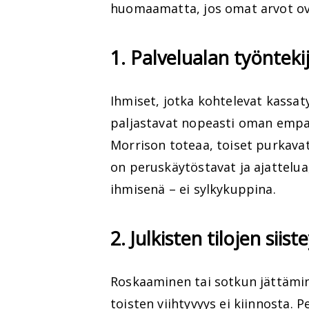
huomaamatta, jos omat arvot ov
1. Palvelualan työnteki
Ihmiset, jotka kohtelevat kassatyö
paljastavat nopeasti oman empa
Morrison toteaa, toiset purkavat
on peruskäytöstavat ja ajattelua
ihmisenä – ei sylkykuppina.
2. Julkisten tilojen siis
Roskaaminen tai sotkun jättäminen
toisten viihtyvyys ei kiinnosta.