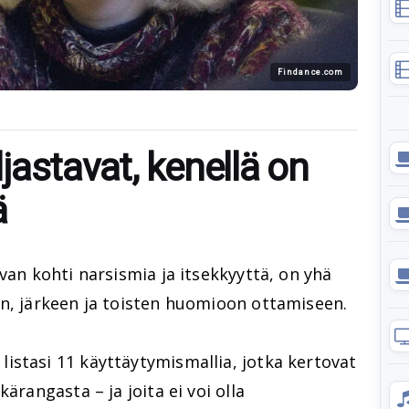
Findance.com
astavat, kenellä on
ä
van kohti narsismia ja itsekkyyttä, on yhä
an, järkeen ja toisten huomioon ottamiseen.
istasi 11 käyttäytymismallia, jotka kertovat
ärangasta – ja joita ei voi olla