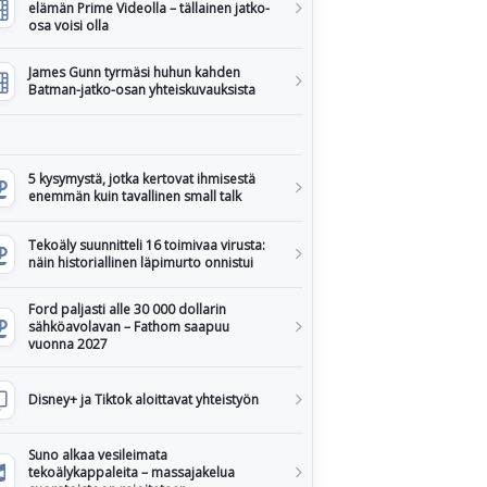
elämän Prime Videolla – tällainen jatko-
osa voisi olla
James Gunn tyrmäsi huhun kahden
Batman-jatko-osan yhteiskuvauksista
5 kysymystä, jotka kertovat ihmisestä
enemmän kuin tavallinen small talk
Tekoäly suunnitteli 16 toimivaa virusta:
näin historiallinen läpimurto onnistui
Ford paljasti alle 30 000 dollarin
sähköavolavan – Fathom saapuu
vuonna 2027
Disney+ ja Tiktok aloittavat yhteistyön
Suno alkaa vesileimata
tekoälykappaleita – massajakelua