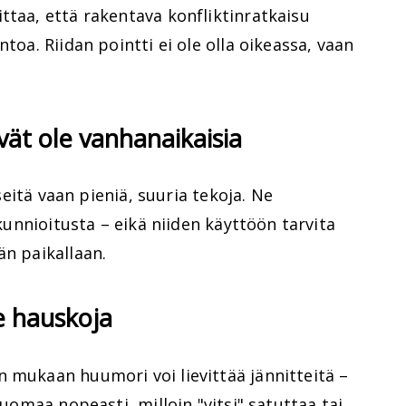
ttaa, että rakentava konfliktinratkaisu
ntoa. Riidan pointti ei ole olla oikeassa, vaan
vät ole vanhanaikaisia
iseitä vaan pieniä, suuria tekoja. Ne
 kunnioitusta – eikä niiden käyttöön tarvita
än paikallaan.
le hauskoja
 mukaan huumori voi lievittää jännitteitä –
huomaa nopeasti, milloin "vitsi" satuttaa tai