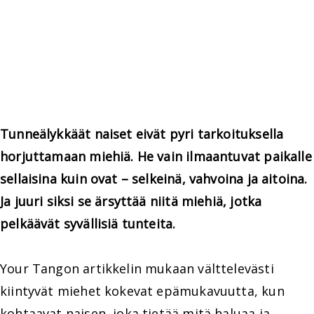
Tunneälykkäät naiset eivät pyri tarkoituksella
horjuttamaan miehiä. He vain ilmaantuvat paikalle
sellaisina kuin ovat – selkeinä, vahvoina ja aitoina.
Ja juuri siksi se ärsyttää niitä miehiä, jotka
pelkäävät syvällisiä tunteita.
Your Tangon artikkelin mukaan välttelevästi
kiintyvät miehet kokevat epämukavuutta, kun
kohtaavat naisen, joka tietää mitä haluaa ja