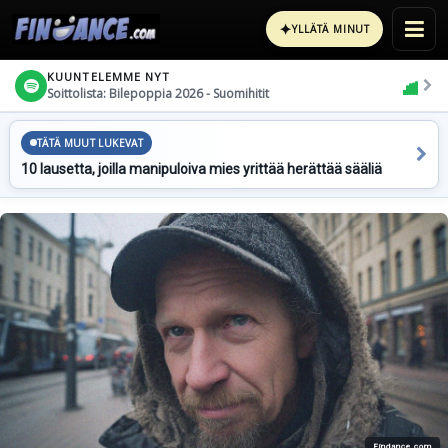
✦
YLLÄTÄ MINUT
KUUNTELEMME NYT
Soittolista: Bilepoppia 2026 - Suomihitit
TÄTÄ MUUT LUKEVAT
10 lausetta, joilla manipuloiva mies yrittää herättää sääliä
Findance.com