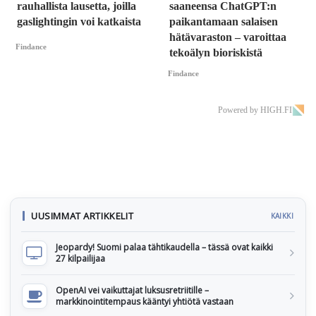
rauhallista lausetta, joilla
saaneensa ChatGPT:n
gaslightingin voi katkaista
paikantamaan salaisen
hätävaraston – varoittaa
Findance
tekoälyn bioriskistä
Findance
Powered by HIGH.FI
UUSIMMAT ARTIKKELIT
KAIKKI
Jeopardy! Suomi palaa tähtikaudella – tässä ovat kaikki
27 kilpailijaa
OpenAI vei vaikuttajat luksusretriitille –
markkinointitempaus kääntyi yhtiötä vastaan