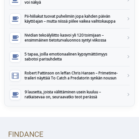
voi näkyä
Pii-hiiliakut tuovat puhelimiin jopa kahden päivän
käyttöajan – mutta niissä piilee vaikea vaihtokauppa
Nvidian tekoälyliitto kasvoi yli 120 toimijaan –
ensimmäinen tietoturvaluonnos syntyi viikossa
5 tapaa, joilla emotionaalinen kypsymättömyys
sabotoi parisuhdetta
Robert Pattinson on leffan Chris Hansen – Primetime-
traileri näyttää To Catch a Predatorin synkän nousun
9 lausetta, joista välittäminen usein kuuluu –
ratkaisevaa on, seuraavatko teot perässä
FINDANCE