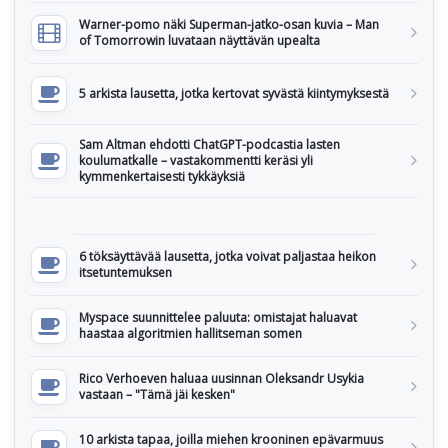
Warner-pomo näki Superman-jatko-osan kuvia – Man
of Tomorrowin luvataan näyttävän upealta
5 arkista lausetta, jotka kertovat syvästä kiintymyksestä
Sam Altman ehdotti ChatGPT-podcastia lasten
koulumatkalle – vastakommentti keräsi yli
kymmenkertaisesti tykkäyksiä
6 töksäyttävää lausetta, jotka voivat paljastaa heikon
itsetuntemuksen
Myspace suunnittelee paluuta: omistajat haluavat
haastaa algoritmien hallitseman somen
Rico Verhoeven haluaa uusinnan Oleksandr Usykia
vastaan – "Tämä jäi kesken"
10 arkista tapaa, joilla miehen krooninen epävarmuus