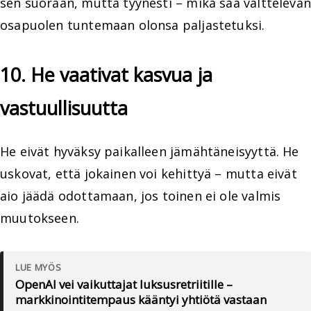
sen suoraan, mutta tyynesti – mikä saa välttelevän
osapuolen tuntemaan olonsa paljastetuksi.
10. He vaativat kasvua ja
vastuullisuutta
He eivät hyväksy paikalleen jämähtäneisyyttä. He
uskovat, että jokainen voi kehittyä – mutta eivät
aio jäädä odottamaan, jos toinen ei ole valmis
muutokseen.
LUE MYÖS
OpenAI vei vaikuttajat luksusretriitille –
markkinointitempaus kääntyi yhtiötä vastaan