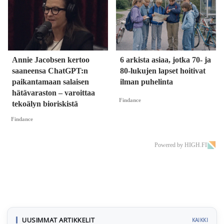
Annie Jacobsen kertoo
6 arkista asiaa, jotka 70- ja
saaneensa ChatGPT:n
80-lukujen lapset hoitivat
paikantamaan salaisen
ilman puhelinta
hätävaraston – varoittaa
Findance
tekoälyn bioriskistä
Findance
Powered by HIGH.FI
UUSIMMAT ARTIKKELIT
KAIKKI