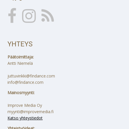
YHTEYS
Päätoimittaja:
Antti Niemelä
juttuvinkki@findance.com
info@findance.com
Mainosmyynti:
Improve Media Oy
myynti@improvemedia.fi
Katso yhteystiedot
Yhteistyöideat: