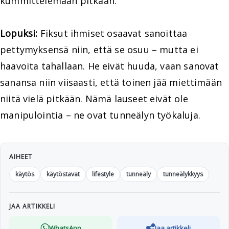
kummittelemaan pitkään.
Lopuksi:
Fiksut ihmiset osaavat sanoittaa
pettymyksensä niin, että se osuu – mutta ei
haavoita tahallaan. He eivät huuda, vaan sanovat
sanansa niin viisaasti, että toinen jää miettimään
niitä vielä pitkään. Nämä lauseet eivät ole
manipulointia – ne ovat tunneälyn työkaluja.
AIHEET
käytös
käytöstavat
lifestyle
tunneäly
tunneälykkyys
JAA ARTIKKELI
WhatsApp
Jaa artikkeli