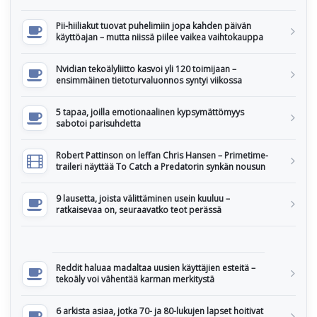
Pii-hiiliakut tuovat puhelimiin jopa kahden päivän
käyttöajan – mutta niissä piilee vaikea vaihtokauppa
Nvidian tekoälyliitto kasvoi yli 120 toimijaan –
ensimmäinen tietoturvaluonnos syntyi viikossa
5 tapaa, joilla emotionaalinen kypsymättömyys
sabotoi parisuhdetta
Robert Pattinson on leffan Chris Hansen – Primetime-
traileri näyttää To Catch a Predatorin synkän nousun
9 lausetta, joista välittäminen usein kuuluu –
ratkaisevaa on, seuraavatko teot perässä
Reddit haluaa madaltaa uusien käyttäjien esteitä –
tekoäly voi vähentää karman merkitystä
6 arkista asiaa, jotka 70- ja 80-lukujen lapset hoitivat