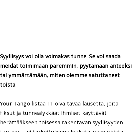
Syyllisyys voi olla voimakas tunne. Se voi saada
meidät toimimaan paremmin, pyytämään anteeksi
tai ymmärtämään, miten olemme satuttaneet
toista.
Your Tango listaa 11 oivaltavaa lausetta, joita
fiksut ja tunneälykkäät ihmiset käyttävät
herättääkseen toisessa rakentavan syyllisyyden
tunteen – ei tarkoituksena loukata, vaan ohjata