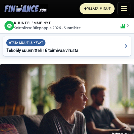
✦
YLLÄTÄ MINUT
KUUNTELEMME NYT
Soittolista: Bilepoppia 2026 - Suomihitit
TÄTÄ MUUT LUKEVAT
Tekoäly suunnitteli 16 toimivaa virusta
Findance.com