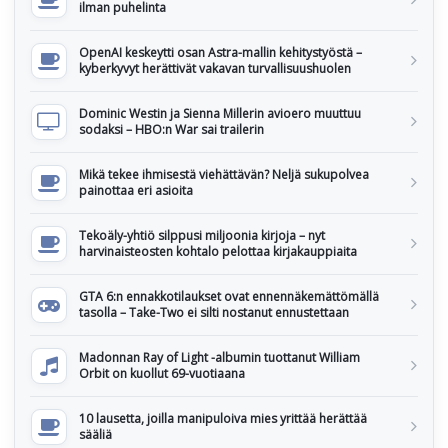
ilman puhelinta
OpenAI keskeytti osan Astra-mallin kehitystyöstä –
kyberkyvyt herättivät vakavan turvallisuushuolen
Dominic Westin ja Sienna Millerin avioero muuttuu
sodaksi – HBO:n War sai trailerin
Mikä tekee ihmisestä viehättävän? Neljä sukupolvea
painottaa eri asioita
Tekoäly-yhtiö silppusi miljoonia kirjoja – nyt
harvinaisteosten kohtalo pelottaa kirjakauppiaita
GTA 6:n ennakkotilaukset ovat ennennäkemättömällä
tasolla – Take-Two ei silti nostanut ennustettaan
Madonnan Ray of Light -albumin tuottanut William
Orbit on kuollut 69-vuotiaana
10 lausetta, joilla manipuloiva mies yrittää herättää
sääliä