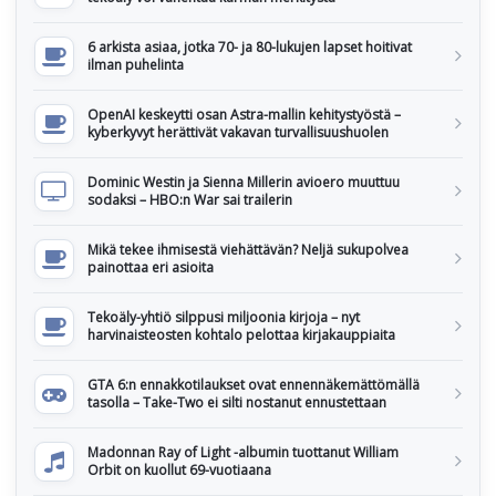
6 arkista asiaa, jotka 70- ja 80-lukujen lapset hoitivat
ilman puhelinta
OpenAI keskeytti osan Astra-mallin kehitystyöstä –
kyberkyvyt herättivät vakavan turvallisuushuolen
Dominic Westin ja Sienna Millerin avioero muuttuu
sodaksi – HBO:n War sai trailerin
Mikä tekee ihmisestä viehättävän? Neljä sukupolvea
painottaa eri asioita
Tekoäly-yhtiö silppusi miljoonia kirjoja – nyt
harvinaisteosten kohtalo pelottaa kirjakauppiaita
GTA 6:n ennakkotilaukset ovat ennennäkemättömällä
tasolla – Take-Two ei silti nostanut ennustettaan
Madonnan Ray of Light -albumin tuottanut William
Orbit on kuollut 69-vuotiaana