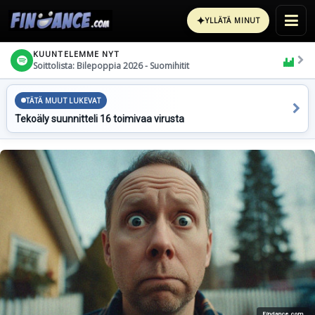
✦
YLLÄTÄ MINUT
KUUNTELEMME NYT
Soittolista: Bilepoppia 2026 - Suomihitit
TÄTÄ MUUT LUKEVAT
Tekoäly suunnitteli 16 toimivaa virusta
Findance.com