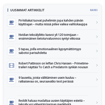
UUSIMMAT ARTIKKELIT
KAIKKI
Pii-hiiliakut tuovat puhelimiin jopa kahden päivän
käyttöajan – mutta niissä piilee vaikea vaihtokauppa
Nvidian tekoälyliitto kasvoi yli 120 toimijaan –
ensimmäinen tietoturvaluonnos syntyi viikossa
5 tapaa, joilla emotionaalinen kypsymättömyys
sabotoi parisuhdetta
Robert Pattinson on leffan Chris Hansen – Primetime-
traileri näyttää To Catch a Predatorin synkän nousun
9 lausetta, joista välittäminen usein kuuluu –
ratkaisevaa on, seuraavatko teot perässä
Reddit haluaa madaltaa uusien käyttäjien esteitä –
tekoäly voi vähentää karman merkitystä