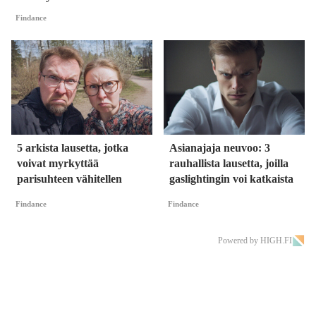
Findance
5 arkista lausetta, jotka
Asianajaja neuvoo: 3
voivat myrkyttää
rauhallista lausetta, joilla
parisuhteen vähitellen
gaslightingin voi katkaista
Findance
Findance
Powered by HIGH.FI