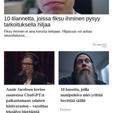
Annie Jacobsen kertoo
10 lausetta, joilla
saaneensa ChatGPT:n
manipuloiva mies yrittää
paikantamaan salaisen
herättää sääliä
hätävaraston – varoittaa
Findance
tekoälyn bioriskistä