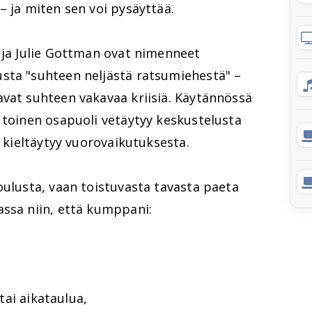
– ja miten sen voi pysäyttää.
 ja Julie Gottman ovat nimenneet
sta "suhteen neljästä ratsumiehestä" –
avat suhteen vakavaa kriisiä. Käytännössä
 toinen osapuoli vetäytyy keskustelusta
a kieltäytyy vuorovaikutuksesta.
oulusta, vaan toistuvasta tavasta paeta
assa niin, että kumppani:
 tai aikataulua,