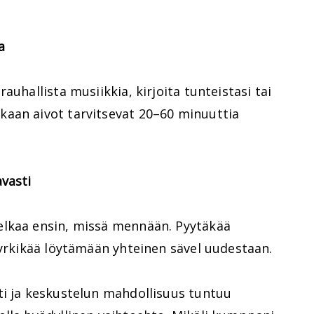
a
auhallista musiikkia, kirjoita tunteistasi tai
aan aivot tarvitsevat 20–60 minuuttia
vasti
elkaa ensin, missä mennään. Pyytäkää
pyrkikää löytämään yhteinen sävel uudestaan.
ti ja keskustelun mahdollisuus tuntuu