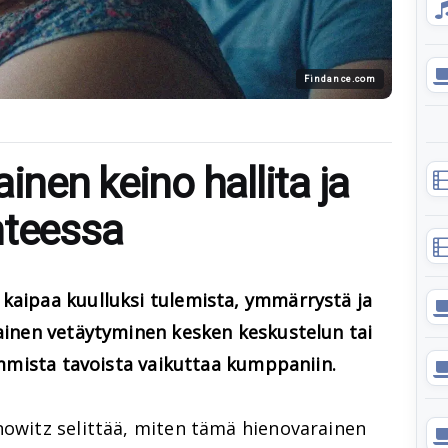
Findance.com
inen keino hallita ja
hteessa
 kaipaa kuulluksi tulemista, ymmärrystä ja
jainen vetäytyminen kesken keskustelun tai
simmista tavoista vaikuttaa kumppaniin.
nowitz selittää, miten tämä hienovarainen