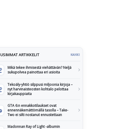
USIMMAT ARTIKKELIT
KAIKKI
Mikä tekee ihmisestä viehättävän? Neljä
sukupolvea painottaa eri asioita
Tekoäly-yhtiö silppusi miljoonia kirjoja –
nyt harvinaisteosten kohtalo pelottaa
kirjakauppiaita
GTA 6:n ennakkotilaukset ovat
ennennäkemättömällä tasolla – Take-
Two ei silti nostanut ennustettaan
Madonnan Ray of Light -albumin