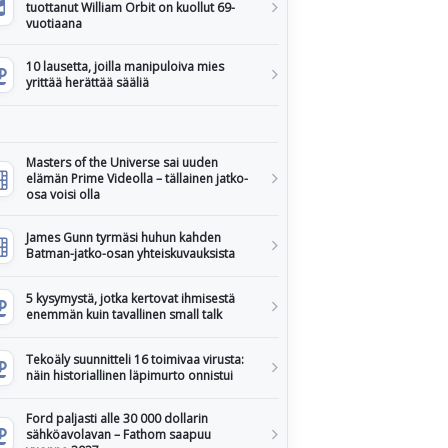
tuottanut William Orbit on kuollut 69-
vuotiaana
10 lausetta, joilla manipuloiva mies
yrittää herättää sääliä
Masters of the Universe sai uuden
elämän Prime Videolla – tällainen jatko-
osa voisi olla
James Gunn tyrmäsi huhun kahden
Batman-jatko-osan yhteiskuvauksista
5 kysymystä, jotka kertovat ihmisestä
enemmän kuin tavallinen small talk
Tekoäly suunnitteli 16 toimivaa virusta:
näin historiallinen läpimurto onnistui
Ford paljasti alle 30 000 dollarin
sähköavolavan – Fathom saapuu