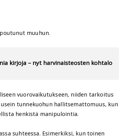
 uppoutunut muuhun.
nia kirjoja – nyt harvinaisteosten kohtalo
liseen vuorovaikutukseen, niiden tarkoitus
n usein tunnekuohun hallitsemattomuus, kun
llista henkistä manipulointia.
massa suhteessa. Esimerkiksi, kun toinen