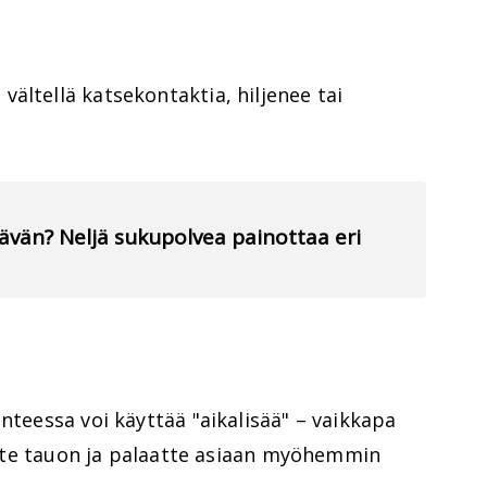
ältellä katsekontaktia, hiljenee tai
ävän? Neljä sukupolvea painottaa eri
nteessa voi käyttää "aikalisää" – vaikkapa
idätte tauon ja palaatte asiaan myöhemmin