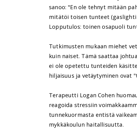
sanoo: "En ole tehnyt mitään pah
mitätöi toisen tunteet (gaslighti
Lopputulos: toinen osapuoli tunt
Tutkimusten mukaan miehet vet
kuin naiset. Tämä saattaa johtua 
ei ole opetettu tunteiden käsitte
hiljaisuus ja vetäytyminen ovat "t
Terapeutti Logan Cohen huomaut
reagoida stressiin voimakkaammi
tunnekuormasta entistä vaikeamm
mykkäkoulun haitallisuutta.