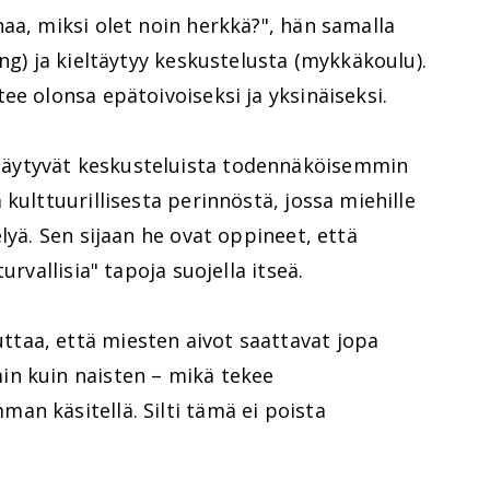
aa, miksi olet noin herkkä?", hän samalla
ng) ja kieltäytyy keskustelusta (mykkäkoulu).
ee olonsa epätoivoiseksi ja yksinäiseksi.
äytyvät keskusteluista todennäköisemmin
kulttuurillisesta perinnöstä, jossa miehille
lyä. Sen sijaan he ovat oppineet, että
urvallisia" tapoja suojella itseä.
taa, että miesten aivot saattavat jopa
n kuin naisten – mikä tekee
an käsitellä. Silti tämä ei poista