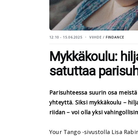
12:10 - 15.06.2025
VIIHDE /
FINDANCE
Mykkäkoulu: hilja
satuttaa parisu
Parisuhteessa suurin osa meistä
yhteyttä. Siksi mykkäkoulu – hil
riidan – voi olla yksi vahingolli
Your Tango -sivustolla Lisa Rabi