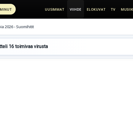
 MINUT
UUSIMMAT
VIIHDE
ELOKUVAT
TV
MUSIIK
pia 2026 - Suomihitit
teli 16 toimivaa virusta