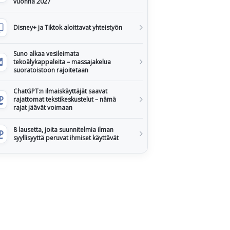
vuonna 2027
Disney+ ja Tiktok aloittavat yhteistyön
Suno alkaa vesileimata
tekoälykappaleita – massajakelua
suoratoistoon rajoitetaan
ChatGPT:n ilmaiskäyttäjät saavat
rajattomat tekstikeskustelut – nämä
rajat jäävät voimaan
8 lausetta, joita suunnitelmia ilman
syyllisyyttä peruvat ihmiset käyttävät