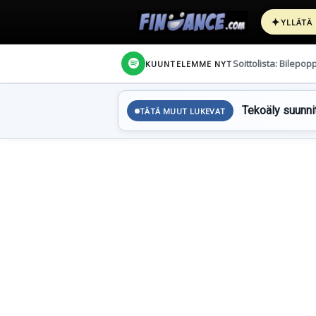
✦
YLLÄTÄ
Soittolista: Bilepop
KUUNTELEMME NYT
Tekoäly suunnit
TÄTÄ MUUT LUKEVAT