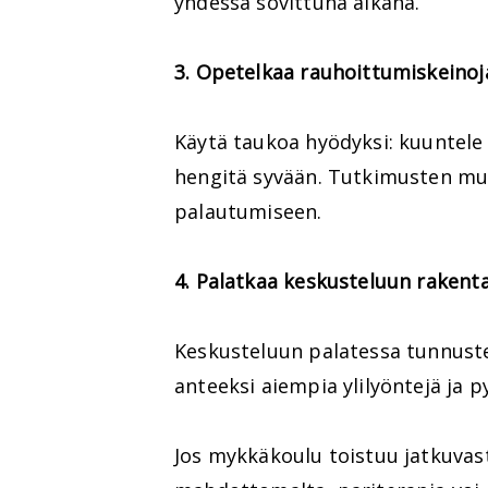
yhdessä sovittuna aikana.
3. Opetelkaa rauhoittumiskeinoj
Käytä taukoa hyödyksi: kuuntele r
hengitä syvään. Tutkimusten muk
palautumiseen.
4. Palatkaa keskusteluun rakenta
Keskusteluun palatessa tunnust
anteeksi aiempia ylilyöntejä ja 
Jos mykkäkoulu toistuu jatkuvas