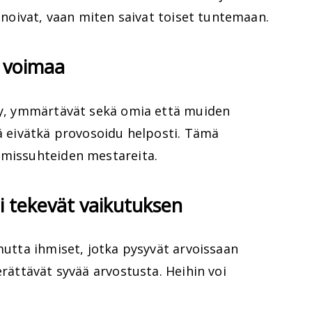
sanoivat, vaan miten saivat toiset tuntemaan.
a voimaa
äly, ymmärtävät sekä omia että muiden
tä eivätkä provosoidu helposti. Tämä
hmissuhteiden mestareita.
li tekevät vaikutuksen
 mutta ihmiset, jotka pysyvät arvoissaan
erättävät syvää arvostusta. Heihin voi