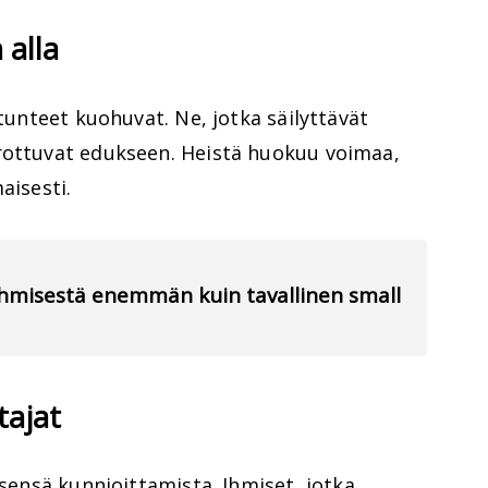
 alla
 tunteet kuohuvat. Ne, jotka säilyttävät
rottuvat edukseen. Heistä huokuu voimaa,
aisesti.
 ihmisestä enemmän kuin tavallinen small
tajat
tsensä kunnioittamista. Ihmiset, jotka