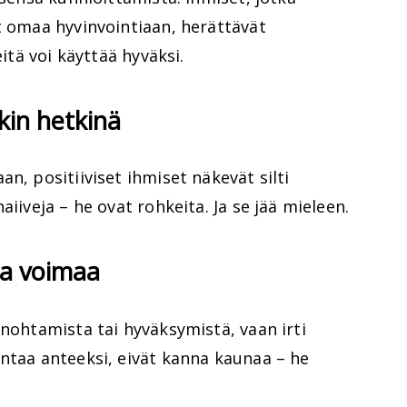
t omaa hyvinvointiaan, herättävät
eitä voi käyttää hyväksi.
akin hetkinä
n, positiiviset ihmiset näkevät silti
aiiveja – he ovat rohkeita. Ja se jää mieleen.
aa voimaa
unohtamista tai hyväksymistä, vaan irti
ntaa anteeksi, eivät kanna kaunaa – he