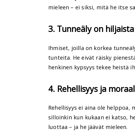
mieleen – ei siksi, mitä he itse 
3. Tunneäly on hiljaist
Ihmiset, joilla on korkea tunne
tunteita. He eivät räisky pienes
henkinen kypsyys tekee heistä i
4. Rehellisyys ja moraa
Rehellisyys ei aina ole helppoa,
silloinkin kun kukaan ei katso, h
luottaa – ja he jäävät mieleen.