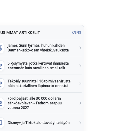
USIMMAT ARTIKKELIT
KAIKKI
James Gunn tyrmäsi huhun kahden
Batman-jatko-osan yhteiskuvauksista
5 kysymystä, jotka kertovat ihmisestä
enemmän kuin tavallinen small talk
Tekoäly suunnitteli 16 toimivaa virusta:
näin historiallinen läpimurto onnistui
Ford paljasti alle 30 000 dollarin
sähköavolavan – Fathom saapuu
vuonna 2027
Disney+ ja Tiktok aloittavat yhteistyön