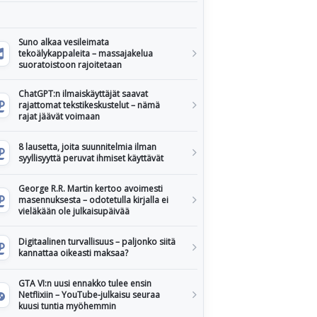
Suno alkaa vesileimata
tekoälykappaleita – massajakelua
suoratoistoon rajoitetaan
ChatGPT:n ilmaiskäyttäjät saavat
rajattomat tekstikeskustelut – nämä
rajat jäävät voimaan
8 lausetta, joita suunnitelmia ilman
syyllisyyttä peruvat ihmiset käyttävät
George R.R. Martin kertoo avoimesti
masennuksesta – odotetulla kirjalla ei
vieläkään ole julkaisupäivää
Digitaalinen turvallisuus – paljonko siitä
kannattaa oikeasti maksaa?
GTA VI:n uusi ennakko tulee ensin
Netflixiin – YouTube-julkaisu seuraa
kuusi tuntia myöhemmin