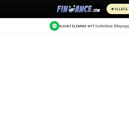
✦
YLLÄTÄ
Soittolista: Bilepop
KUUNTELEMME NYT