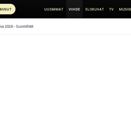
 MINUT
UUSIMMAT
VIIHDE
ELOKUVAT
TV
MUSIIK
pia 2026 - Suomihitit