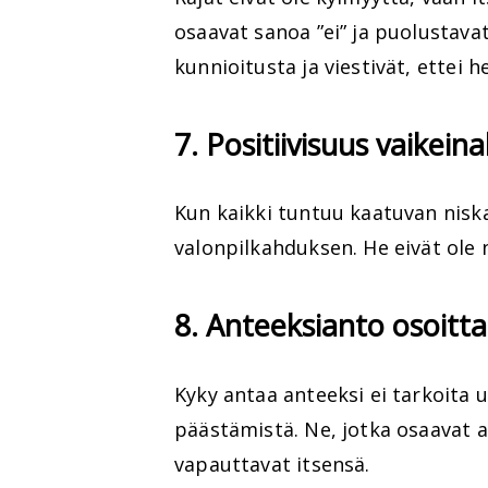
osaavat sanoa ”ei” ja puolustava
kunnioitusta ja viestivät, ettei h
7. Positiivisuus vaikein
Kun kaikki tuntuu kaatuvan niskaa
valonpilkahduksen. He eivät ole n
8. Anteeksianto osoitt
Kyky antaa anteeksi ei tarkoita 
päästämistä. Ne, jotka osaavat a
vapauttavat itsensä.