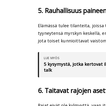
5. Rauhallisuus paineen
Elämässä tulee tilanteita, joissa
tyyneytensä myrskyn keskellä, e
jota toiset kunnioittavat vaistom
LUE MYÖS
5 kysymystä, jotka kertovat
talk
6. Taitavat rajojen aset
Rajat eivät ole kylmyyttä, vaan i