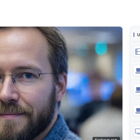
U
Findance.com