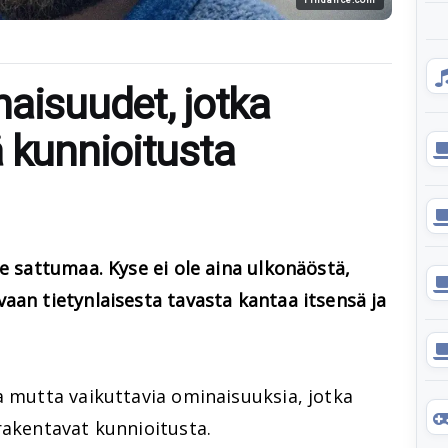
aisuudet, jotka
ä kunnioitusta
le sattumaa. Kyse ei ole aina ulkonäöstä,
aan tietynlaisesta tavasta kantaa itsensä ja
a mutta vaikuttavia ominaisuuksia, jotka
rakentavat kunnioitusta.