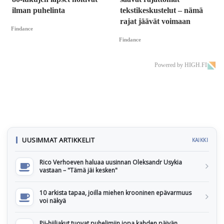
ilman puhelinta
tekstikeskustelut – nämä
rajat jäävät voimaan
Findance
Findance
Powered by HIGH.FI
UUSIMMAT ARTIKKELIT
KAIKKI
Rico Verhoeven haluaa uusinnan Oleksandr Usykia
vastaan – "Tämä jäi kesken"
10 arkista tapaa, joilla miehen krooninen epävarmuus
voi näkyä
Pii-hiiliakut tuovat puhelimiin jopa kahden päivän