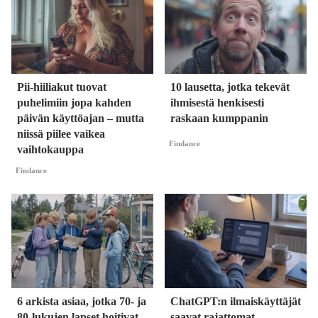
Pii-hiiliakut tuovat
10 lausetta, jotka tekevät
puhelimiin jopa kahden
ihmisestä henkisesti
päivän käyttöajan – mutta
raskaan kumppanin
niissä piilee vaikea
Findance
vaihtokauppa
Findance
6 arkista asiaa, jotka 70- ja
ChatGPT:n ilmaiskäyttäjät
80-lukujen lapset hoitivat
saavat rajattomat