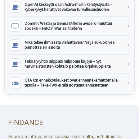
OpenAI keskeytti osan Astra-mallin kehitystyöstä –
kyberkyvyt herättivät vakavan turvallisuushuolen
Dominic Westin ja Sienna Millerin avioero muuttuu
sodaksi – HBO:n War sai trailerin
Mikä tekee ihmisestä viehättävän? Neljä sukupolvea
painottaa eri asioita
Tekoäly-yhtiö silppusi miljoonia kirjoja – nyt
harvinaisteosten kohtalo pelottaa kirjakauppiaita
GTA 6:n ennakkotilaukset ovat ennennäkemättömällä
tasolla – Take-Two ei silti nostanut ennustettaan
FINDANCE
Hauskoja juttuja, erikoisuuksia maailmalta, netti-ilmiöitä,