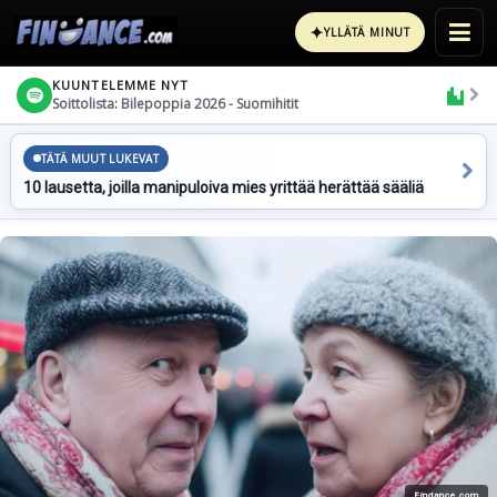
✦
YLLÄTÄ MINUT
KUUNTELEMME NYT
Soittolista: Bilepoppia 2026 - Suomihitit
TÄTÄ MUUT LUKEVAT
10 lausetta, joilla manipuloiva mies yrittää herättää sääliä
Findance.com