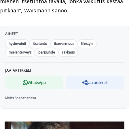
miehen itsetuntoa tavalla, jonka vaikutus kestää
pitkään”, Waismann sanoo.
AIHEET
hyvinvointi
itsetunto
itsevarmuus
lifestyle
mielenterveys
parisuhde
rakkaus
JAA ARTIKKELI
WhatsApp
Jaa artikkeli
Myös Snapchatissa