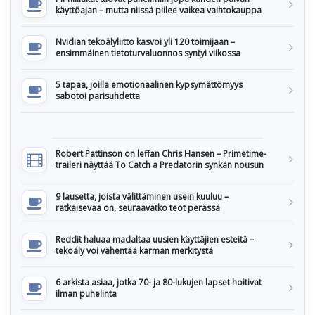
käyttöajan – mutta niissä piilee vaikea vaihtokauppa
Nvidian tekoälyliitto kasvoi yli 120 toimijaan –
ensimmäinen tietoturvaluonnos syntyi viikossa
5 tapaa, joilla emotionaalinen kypsymättömyys
sabotoi parisuhdetta
Robert Pattinson on leffan Chris Hansen – Primetime-
traileri näyttää To Catch a Predatorin synkän nousun
9 lausetta, joista välittäminen usein kuuluu –
ratkaisevaa on, seuraavatko teot perässä
Reddit haluaa madaltaa uusien käyttäjien esteitä –
tekoäly voi vähentää karman merkitystä
6 arkista asiaa, jotka 70- ja 80-lukujen lapset hoitivat
ilman puhelinta