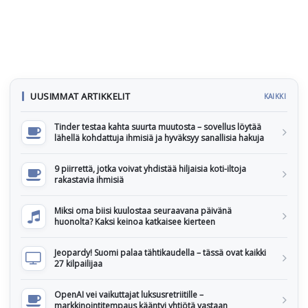
UUSIMMAT ARTIKKELIT
KAIKKI
Tinder testaa kahta suurta muutosta – sovellus löytää
lähellä kohdattuja ihmisiä ja hyväksyy sanallisia hakuja
9 piirrettä, jotka voivat yhdistää hiljaisia koti-iltoja
rakastavia ihmisiä
Miksi oma biisi kuulostaa seuraavana päivänä
huonolta? Kaksi keinoa katkaisee kierteen
Jeopardy! Suomi palaa tähtikaudella – tässä ovat kaikki
27 kilpailijaa
OpenAI vei vaikuttajat luksusretriitille –
markkinointitempaus kääntyi yhtiötä vastaan