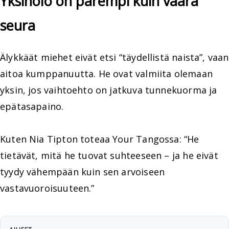
Yksinolo on parempi kuin väärä
seura
Älykkäät miehet eivät etsi “täydellistä naista”, vaan
aitoa kumppanuutta. He ovat valmiita olemaan
yksin, jos vaihtoehto on jatkuva tunnekuorma ja
epätasapaino.
Kuten Nia Tipton toteaa Your Tangossa: “He
tietävät, mitä he tuovat suhteeseen – ja he eivät
tyydy vähempään kuin sen arvoiseen
vastavuoroisuuteen.”