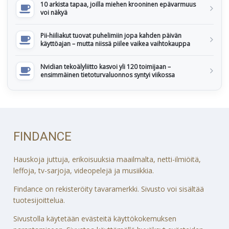
10 arkista tapaa, joilla miehen krooninen epävarmuus
voi näkyä
Pii-hiiliakut tuovat puhelimiin jopa kahden päivän
käyttöajan – mutta niissä piilee vaikea vaihtokauppa
Nvidian tekoälyliitto kasvoi yli 120 toimijaan –
ensimmäinen tietoturvaluonnos syntyi viikossa
FINDANCE
Hauskoja juttuja, erikoisuuksia maailmalta, netti-ilmiöitä,
leffoja, tv-sarjoja, videopelejä ja musiikkia.
Findance on rekisteröity tavaramerkki. Sivusto voi sisältää
tuotesijoittelua.
Sivustolla käytetään evästeitä käyttökokemuksen