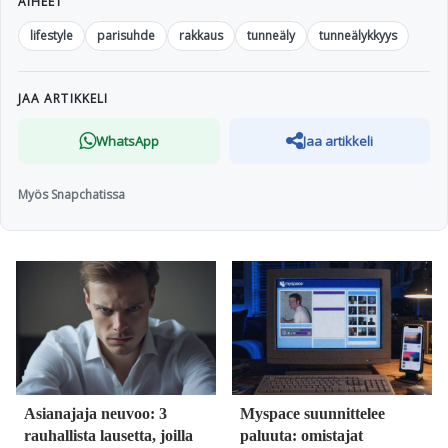
AIHEET
lifestyle
parisuhde
rakkaus
tunneäly
tunneälykkyys
JAA ARTIKKELI
WhatsApp
Jaa artikkeli
Myös Snapchatissa
Asianajaja neuvoo: 3
Myspace suunnittelee
rauhallista lausetta, joilla
paluuta: omistajat