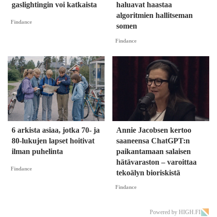
gaslightingin voi katkaista
haluavat haastaa
algoritmien hallitseman
Findance
somen
Findance
6 arkista asiaa, jotka 70- ja
Annie Jacobsen kertoo
80-lukujen lapset hoitivat
saaneensa ChatGPT:n
ilman puhelinta
paikantamaan salaisen
hätävaraston – varoittaa
Findance
tekoälyn bioriskistä
Findance
Powered by HIGH.FI