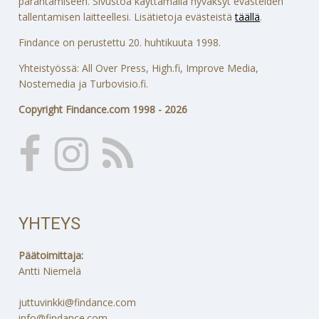
parantamiseen. Sivustoa käyttämällä hyväksyt evästeiden
tallentamisen laitteellesi. Lisätietoja evästeistä
täällä
.
Findance on perustettu 20. huhtikuuta 1998.
Yhteistyössä: All Over Press, High.fi, Improve Media,
Nostemedia ja Turbovisio.fi.
Copyright Findance.com 1998 - 2026
YHTEYS
Päätoimittaja:
Antti Niemelä
juttuvinkki@findance.com
info@findance.com