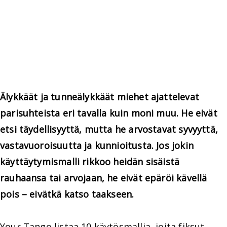
Älykkäät ja tunneälykkäät miehet ajattelevat
parisuhteista eri tavalla kuin moni muu. He eivät
etsi täydellisyyttä, mutta he arvostavat syvyyttä,
vastavuoroisuutta ja kunnioitusta. Jos jokin
käyttäytymismalli rikkoo heidän sisäistä
rauhaansa tai arvojaan, he eivät epäröi kävellä
pois – eivätkä katso taakseen.
Your Tango listaa 10 käytösmallia, joita fiksut