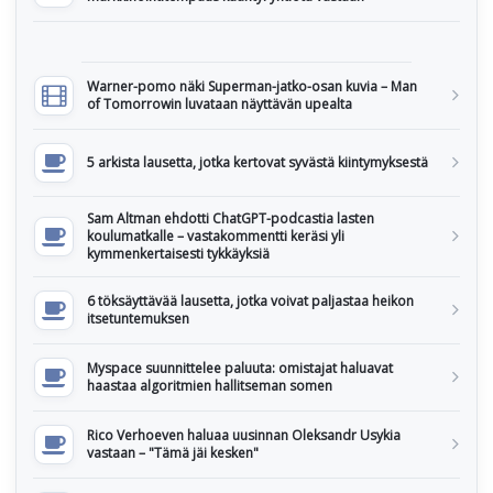
Warner-pomo näki Superman-jatko-osan kuvia – Man
of Tomorrowin luvataan näyttävän upealta
5 arkista lausetta, jotka kertovat syvästä kiintymyksestä
Sam Altman ehdotti ChatGPT-podcastia lasten
koulumatkalle – vastakommentti keräsi yli
kymmenkertaisesti tykkäyksiä
6 töksäyttävää lausetta, jotka voivat paljastaa heikon
itsetuntemuksen
Myspace suunnittelee paluuta: omistajat haluavat
haastaa algoritmien hallitseman somen
Rico Verhoeven haluaa uusinnan Oleksandr Usykia
vastaan – "Tämä jäi kesken"