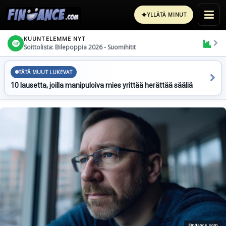
✦
YLLÄTÄ MINUT
KUUNTELEMME NYT
Soittolista: Bilepoppia 2026 - Suomihitit
TÄTÄ MUUT LUKEVAT
10 lausetta, joilla manipuloiva mies yrittää herättää sääliä
Findance.com