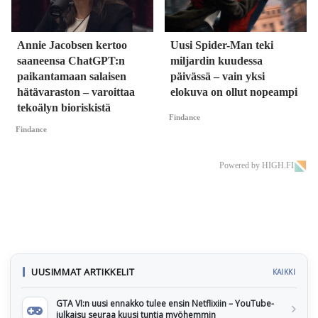
Annie Jacobsen kertoo
Uusi Spider-Man teki
saaneensa ChatGPT:n
miljardin kuudessa
paikantamaan salaisen
päivässä – vain yksi
hätävaraston – varoittaa
elokuva on ollut nopeampi
tekoälyn bioriskistä
Findance
Findance
Powered by HIGH.FI
UUSIMMAT ARTIKKELIT
KAIKKI
GTA VI:n uusi ennakko tulee ensin Netflixiin – YouTube-
julkaisu seuraa kuusi tuntia myöhemmin