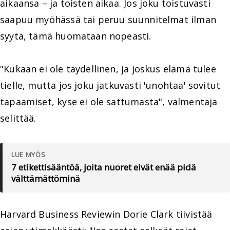
aikaansa – ja toisten aikaa. Jos joku toistuvasti
saapuu myöhässä tai peruu suunnitelmat ilman
syytä, tämä huomataan nopeasti.
"Kukaan ei ole täydellinen, ja joskus elämä tulee
tielle, mutta jos joku jatkuvasti 'unohtaa' sovitut
tapaamiset, kyse ei ole sattumasta", valmentaja
selittää.
LUE MYÖS
7 etikettisääntöä, joita nuoret eivät enää pidä
välttämättöminä
Harvard Business Reviewin Dorie Clark tiivistää