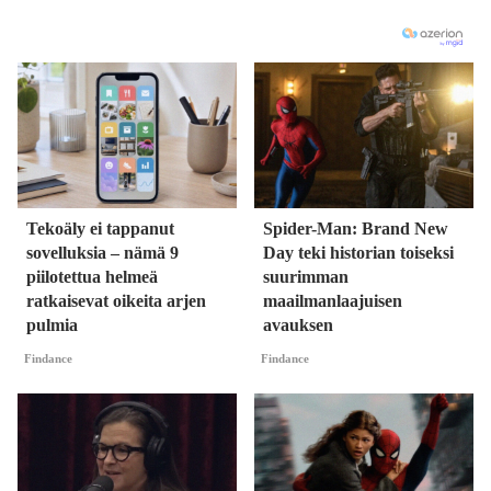
Tekoäly ei tappanut
Spider-Man: Brand New
sovelluksia – nämä 9
Day teki historian toiseksi
piilotettua helmeä
suurimman
ratkaisevat oikeita arjen
maailmanlaajuisen
pulmia
avauksen
Findance
Findance