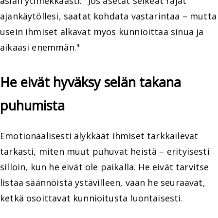
asian ytimekkäästi: "Jos asetat selkeät rajat
ajankäytöllesi, saatat kohdata vastarintaa – mutta
usein ihmiset alkavat myös kunnioittaa sinua ja
aikaasi enemmän."
He eivät hyväksy selän takana
puhumista
Emotionaalisesti älykkäät ihmiset tarkkailevat
tarkasti, miten muut puhuvat heistä – erityisesti
silloin, kun he eivät ole paikalla. He eivät tarvitse
listaa säännöistä ystävilleen, vaan he seuraavat,
ketkä osoittavat kunnioitusta luontaisesti.