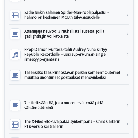
Sadie Sinkin salainen Spider-Man-rooli paljastui –
hahmo on keskeinen MCU:n tulevaisuudelle
Asianajaja neuvoo: 3 rauhallista lausetta, joilla
gaslightingin voi katkaista
KPop Demon Hunters -tähti Audrey Nuna siirtyy
Republic Recordsille – uusi superHuman-single
ilmestyy perjantaina
Tallensitko taas kiinnostavan paikan someen? Outernet
muuttaa unohtuneet postaukset menovinkeiksi
7 etikettisääntöä, joita nuoret eivät enää pidä
välttämättöminä
The X-Files -elokuva palaa synkempänä – Chris Carterin
K18-versio sai trailerin