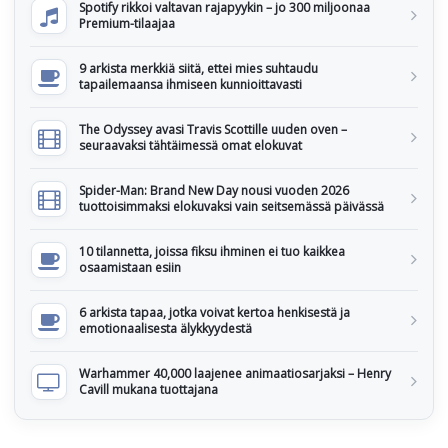
Spotify rikkoi valtavan rajapyykin – jo 300 miljoonaa
Premium-tilaajaa
9 arkista merkkiä siitä, ettei mies suhtaudu
tapailemaansa ihmiseen kunnioittavasti
The Odyssey avasi Travis Scottille uuden oven –
seuraavaksi tähtäimessä omat elokuvat
Spider-Man: Brand New Day nousi vuoden 2026
tuottoisimmaksi elokuvaksi vain seitsemässä päivässä
10 tilannetta, joissa fiksu ihminen ei tuo kaikkea
osaamistaan esiin
6 arkista tapaa, jotka voivat kertoa henkisestä ja
emotionaalisesta älykkyydestä
Warhammer 40,000 laajenee animaatiosarjaksi – Henry
Cavill mukana tuottajana