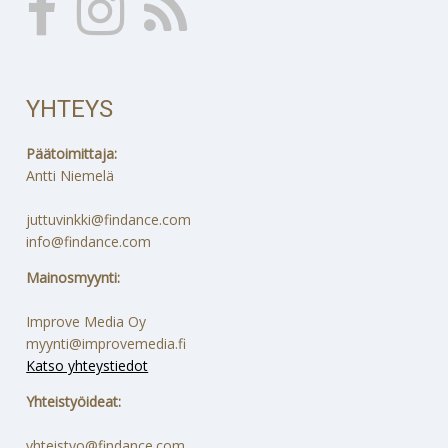
YHTEYS
Päätoimittaja:
Antti Niemelä
juttuvinkki@findance.com
info@findance.com
Mainosmyynti:
Improve Media Oy
myynti@improvemedia.fi
Katso yhteystiedot
Yhteistyöideat:
yhteistyo@findance.com