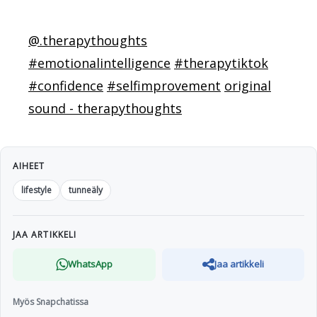
@.therapythoughts
#emotionalintelligence
#therapytiktok
#confidence
#selfimprovement
original
sound - therapythoughts
AIHEET
lifestyle
tunneäly
JAA ARTIKKELI
WhatsApp
Jaa artikkeli
Myös Snapchatissa