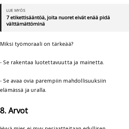
LUE MYÖS
7 etikettisääntöä, joita nuoret eivät enää pidä
välttämättöminä
Miksi työmoraali on tärkeää?
- Se rakentaa luotettavuutta ja mainetta.
- Se avaa ovia parempiin mahdollisuuksiin
elämässä ja uralla.
8. Arvot
Hyvä mies ei myy periaatteitaan edullisen