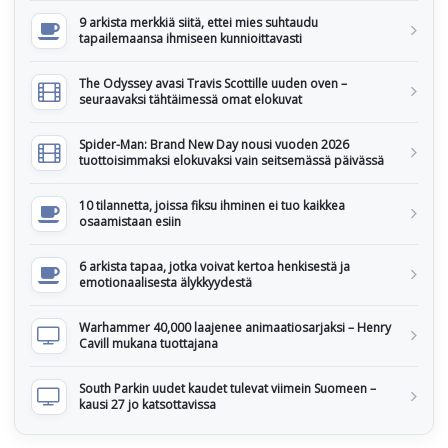
9 arkista merkkiä siitä, ettei mies suhtaudu
tapailemaansa ihmiseen kunnioittavasti
The Odyssey avasi Travis Scottille uuden oven –
seuraavaksi tähtäimessä omat elokuvat
Spider-Man: Brand New Day nousi vuoden 2026
tuottoisimmaksi elokuvaksi vain seitsemässä päivässä
10 tilannetta, joissa fiksu ihminen ei tuo kaikkea
osaamistaan esiin
6 arkista tapaa, jotka voivat kertoa henkisestä ja
emotionaalisesta älykkyydestä
Warhammer 40,000 laajenee animaatiosarjaksi – Henry
Cavill mukana tuottajana
South Parkin uudet kaudet tulevat viimein Suomeen –
kausi 27 jo katsottavissa