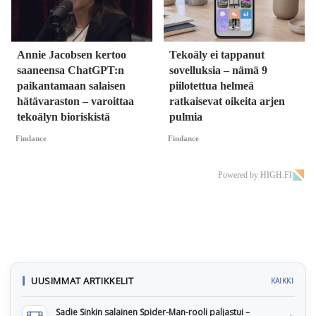
Annie Jacobsen kertoo
Tekoäly ei tappanut
saaneensa ChatGPT:n
sovelluksia – nämä 9
paikantamaan salaisen
piilotettua helmeä
hätävaraston – varoittaa
ratkaisevat oikeita arjen
tekoälyn bioriskistä
pulmia
Findance
Findance
Powered by HIGH.FI
UUSIMMAT ARTIKKELIT
KAIKKI
Sadie Sinkin salainen Spider-Man-rooli paljastui –