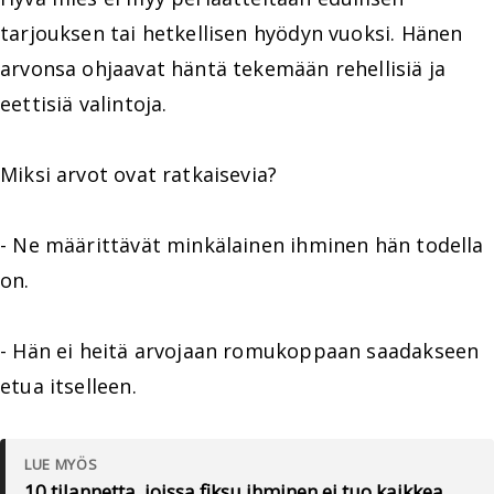
tarjouksen tai hetkellisen hyödyn vuoksi. Hänen
arvonsa ohjaavat häntä tekemään rehellisiä ja
eettisiä valintoja.
Miksi arvot ovat ratkaisevia?
- Ne määrittävät minkälainen ihminen hän todella
on.
- Hän ei heitä arvojaan romukoppaan saadakseen
etua itselleen.
LUE MYÖS
10 tilannetta, joissa fiksu ihminen ei tuo kaikkea