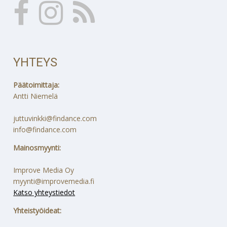
YHTEYS
Päätoimittaja:
Antti Niemelä
juttuvinkki@findance.com
info@findance.com
Mainosmyynti:
Improve Media Oy
myynti@improvemedia.fi
Katso yhteystiedot
Yhteistyöideat: