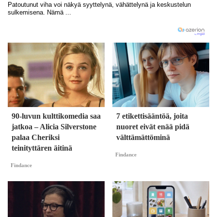
90-luvun kulttikomedia saa
7 etikettisääntöä, joita
jatkoa – Alicia Silverstone
nuoret eivät enää pidä
palaa Cheriksi
välttämättöminä
teinityttären äitinä
Findance
Findance