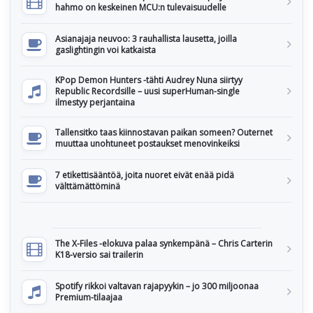
hahmo on keskeinen MCU:n tulevaisuudelle
Asianajaja neuvoo: 3 rauhallista lausetta, joilla
gaslightingin voi katkaista
KPop Demon Hunters -tähti Audrey Nuna siirtyy
Republic Recordsille – uusi superHuman-single
ilmestyy perjantaina
Tallensitko taas kiinnostavan paikan someen? Outernet
muuttaa unohtuneet postaukset menovinkeiksi
7 etikettisääntöä, joita nuoret eivät enää pidä
välttämättöminä
The X-Files -elokuva palaa synkempänä – Chris Carterin
K18-versio sai trailerin
Spotify rikkoi valtavan rajapyykin – jo 300 miljoonaa
Premium-tilaajaa