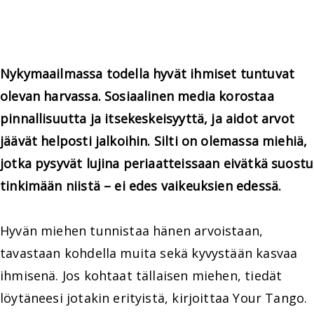
Nykymaailmassa todella hyvät ihmiset tuntuvat
olevan harvassa. Sosiaalinen media korostaa
pinnallisuutta ja itsekeskeisyyttä, ja aidot arvot
jäävät helposti jalkoihin. Silti on olemassa miehiä,
jotka pysyvät lujina periaatteissaan eivätkä suostu
tinkimään niistä – ei edes vaikeuksien edessä.
Hyvän miehen tunnistaa hänen arvoistaan,
tavastaan kohdella muita sekä kyvystään kasvaa
ihmisenä. Jos kohtaat tällaisen miehen, tiedät
löytäneesi jotakin erityistä, kirjoittaa Your Tango.