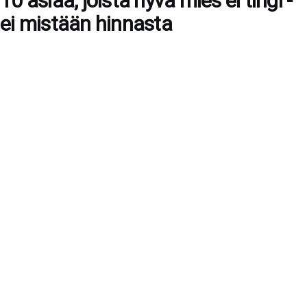
10 asiaa, joista hyvä mies ei tingi -
ei mistään hinnasta