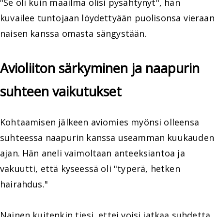
"Se oli kuin maailma olisi pysähtynyt", hän
kuvailee tuntojaan löydettyään puolisonsa vieraan
naisen kanssa omasta sängystään.
Avioliiton särkyminen ja naapurin
suhteen vaikutukset
Kohtaamisen jälkeen aviomies myönsi olleensa
suhteessa naapurin kanssa useamman kuukauden
ajan. Hän aneli vaimoltaan anteeksiantoa ja
vakuutti, että kyseessä oli "typerä, hetken
hairahdus."
Nainen kuitenkin tiesi, ettei voisi jatkaa suhdetta