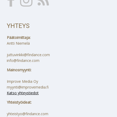
YHTEYS
Päätoimittaja:
Antti Niemelä
juttuvinkki@findance.com
info@findance.com
Mainosmyynti:
Improve Media Oy
myynti@improvemedia.fi
Katso yhteystiedot
Yhteistyöideat:
yhteistyo@findance.com