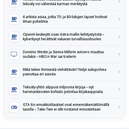
tekoäly voi vähentää karman merkitystä
6 arkista asiaa, jotka 70- ja 80-lukujen lapset hoitivat
ilman puhelinta
OpenAI keskeytti osan Astra-mallin kehitystyöstä –
kyberkyvyt herättivät vakavan turvallisuushuolen
Dominic Westin ja Sienna Millerin avioero muuttuu
sodaksi – HBO:n War sai trailerin
Mikä tekee ihmisestä viehättävän? Neljä sukupolvea
painottaa eri asioita
Tekoäly-yhtiö silppusi miljoonia kirjoja – nyt
harvinaisteosten kohtalo pelottaa kirjakauppiaita
GTA 6:n ennakkotilaukset ovat ennennäkemättömällä
tasolla – Take-Two ei silti nostanut ennustettaan