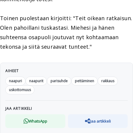
Toinen puolestaan kirjoitti: "Teit oikean ratkaisun.
Olen pahoillani tuskastasi. Miehesi ja hänen
suhteensa osapuoli joutuvat nyt kohtaamaan
tekonsa ja siitä seuraavat tunteet."
AIHEET
naapuri
naapurit
parisuhde
pettäminen
rakkaus
uskottomuus
JAA ARTIKKELI
WhatsApp
Jaa artikkeli