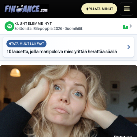
✦
YLLÄTÄ MINUT
KUUNTELEMME NYT
Soittolista: Bilepoppia 2026 - Suomihitit
TÄTÄ MUUT LUKEVAT
10 lausetta, joilla manipuloiva mies yrittää herättää sääliä
Findance.com