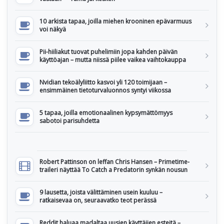
10 arkista tapaa, joilla miehen krooninen epävarmuus
voi näkyä
Pii-hiiliakut tuovat puhelimiin jopa kahden päivän
käyttöajan – mutta niissä piilee vaikea vaihtokauppa
Nvidian tekoälyliitto kasvoi yli 120 toimijaan –
ensimmäinen tietoturvaluonnos syntyi viikossa
5 tapaa, joilla emotionaalinen kypsymättömyys
sabotoi parisuhdetta
Robert Pattinson on leffan Chris Hansen – Primetime-
traileri näyttää To Catch a Predatorin synkän nousun
9 lausetta, joista välittäminen usein kuuluu –
ratkaisevaa on, seuraavatko teot perässä
Reddit haluaa madaltaa uusien käyttäjien esteitä –