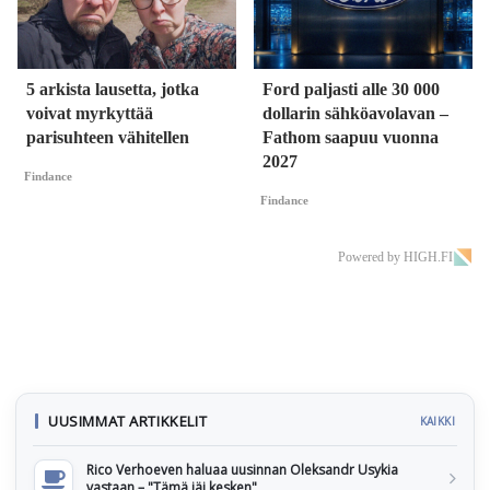
5 arkista lausetta, jotka
Ford paljasti alle 30 000
voivat myrkyttää
dollarin sähköavolavan –
parisuhteen vähitellen
Fathom saapuu vuonna
2027
Findance
Findance
Powered by HIGH.FI
UUSIMMAT ARTIKKELIT
KAIKKI
Rico Verhoeven haluaa uusinnan Oleksandr Usykia
vastaan – "Tämä jäi kesken"