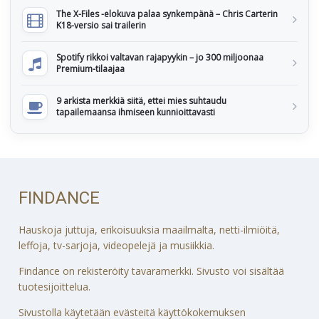
The X-Files -elokuva palaa synkempänä – Chris Carterin
K18-versio sai trailerin
Spotify rikkoi valtavan rajapyykin – jo 300 miljoonaa
Premium-tilaajaa
9 arkista merkkiä siitä, ettei mies suhtaudu
tapailemaansa ihmiseen kunnioittavasti
FINDANCE
Hauskoja juttuja, erikoisuuksia maailmalta, netti-ilmiöitä,
leffoja, tv-sarjoja, videopelejä ja musiikkia.
Findance on rekisteröity tavaramerkki. Sivusto voi sisältää
tuotesijoittelua.
Sivustolla käytetään evästeitä käyttökokemuksen