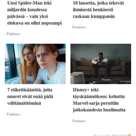
Uusi Spider-Man teki
10 lausetta, jotka tekevät
miljardin kuudessa
ihmisestä henkisesti
päivässä – vain yksi
raskaan kumppanin
elokuva on ollut nopeampi
Findance
Findance
7 etikettisääntöä, joita
Disney+ teki
nuoret eivät enää pidä
täyskäännöksen: kehuttu
välttämättöminä
Marvel-sarja peruttiin
jatkokaudesta huolimatta
Findance
Findance