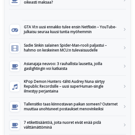
oikeasti maksaa?
GTA VI:n uusi ennakko tulee ensin Netflixiin – YouTube-
julkaisu seuraa kuusi tuntia myöhemmin
Sadie Sinkin salainen Spider-Man-rooli paljastui –
hahmo on keskeinen MCU:n tulevaisuudelle
Asianajaja neuvoo: 3 rauhallista lausetta, joilla
gaslightingin voi katkaista
KPop Demon Hunters -tähti Audrey Nuna siirtyy
Republic Recordsille – uusi superHuman-single
ilmestyy perjantaina
Tallensitko taas kiinnostavan paikan someen? Outernet
muuttaa unohtuneet postaukset menovinkeiksi
7 etikettisääntöä, joita nuoret eivät enää pidä
välttämättöminä