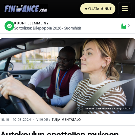
✦
YLLÄTÄ MINUT
KUUNTELEMME NYT
Soittolista: Bilepoppia 2026 - Suomihitit
Kseniia Zatevakhina / Alamy / AOP
16:10 - 10.08.2024
VIIHDE /
TUIJA MEHTÄTALO