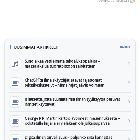
Powered by HIGH.FI
UUSIMMAT ARTIKKELIT
KAIKKI
Suno alkaa vesileimata tekoälykappaleita –
massajakelua suoratoistoon rajoitetaan
ChatGPT:n ilmaiskäyttäjät saavat rajattomat
tekstikeskustelut – nämä rajat jäävät voimaan
8 lausetta, joita suunnitelmia ilman syyllisyyttä peruvat
ihmiset käyttävät
George R.R. Martin kertoo avoimesti masennuksesta –
odotetulla kirjalla ei vieläkään ole julkaisupäivää
Digitaalinen turvallisuus – paljonko siitä kannattaa