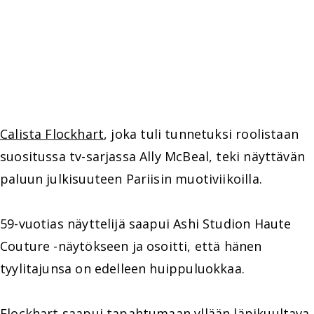
Calista Flockhart
, joka tuli tunnetuksi roolistaan
suositussa tv-sarjassa Ally McBeal, teki näyttävän
paluun julkisuuteen Pariisin muotiviikoilla.
59-vuotias näyttelijä saapui Ashi Studion Haute
Couture -näytökseen ja osoitti, että hänen
tyylitajunsa on edelleen huippuluokkaa.
Flockhart saapui tapahtumaan yllään läpikuultava