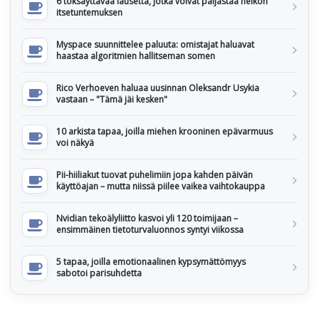
6 töksäyttävää lausetta, jotka voivat paljastaa heikon
itsetuntemuksen
Myspace suunnittelee paluuta: omistajat haluavat
haastaa algoritmien hallitseman somen
Rico Verhoeven haluaa uusinnan Oleksandr Usykia
vastaan – "Tämä jäi kesken"
10 arkista tapaa, joilla miehen krooninen epävarmuus
voi näkyä
Pii-hiiliakut tuovat puhelimiin jopa kahden päivän
käyttöajan – mutta niissä piilee vaikea vaihtokauppa
Nvidian tekoälyliitto kasvoi yli 120 toimijaan –
ensimmäinen tietoturvaluonnos syntyi viikossa
5 tapaa, joilla emotionaalinen kypsymättömyys
sabotoi parisuhdetta