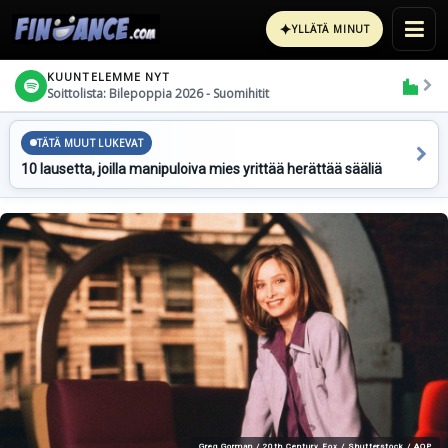
✦
YLLÄTÄ MINUT
KUUNTELEMME NYT
Soittolista: Bilepoppia 2026 - Suomihitit
TÄTÄ MUUT LUKEVAT
10 lausetta, joilla manipuloiva mies yrittää herättää sääliä
Greg Gorman / 20th Century Fox / Shutterstock / AOP