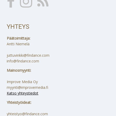
YHTEYS
Päätoimittaja:
Antti Niemelä
juttuvinkki@findance.com
info@findance.com
Mainosmyynti:
Improve Media Oy
myynti@improvemedia.fi
Katso yhteystiedot
Yhteistyöideat:
yhteistyo@findance.com