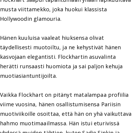
musta viittamekko, joka huokui klassista
Hollywoodin glamouria.
Hänen kuuluisa vaaleat hiuksensa olivat
täydellisesti muotoiltu, ja ne kehystivät hänen
kasvojaan elegantisti. Flockhartin asuvalinta
herätti runsaasti huomiota ja sai paljon kehuja
muotiasiantuntijoilta.
Vaikka Flockhart on pitänyt matalampaa profiilia
viime vuosina, hänen osallistumisensa Pariisin
muotiviikoille osoittaa, että hän on yhä vaikuttava
hahmo muotimaailmassa. Hän istui eturivissä
yhdessä muiden tähtien, kuten Sadie Sinkin ja