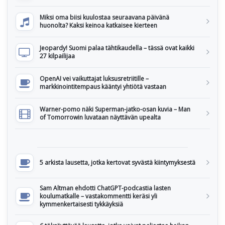
Miksi oma biisi kuulostaa seuraavana päivänä
huonolta? Kaksi keinoa katkaisee kierteen
Jeopardy! Suomi palaa tähtikaudella – tässä ovat kaikki
27 kilpailijaa
OpenAI vei vaikuttajat luksusretriitille –
markkinointitempaus kääntyi yhtiötä vastaan
Warner-pomo näki Superman-jatko-osan kuvia – Man
of Tomorrowin luvataan näyttävän upealta
5 arkista lausetta, jotka kertovat syvästä kiintymyksestä
Sam Altman ehdotti ChatGPT-podcastia lasten
koulumatkalle – vastakommentti keräsi yli
kymmenkertaisesti tykkäyksiä