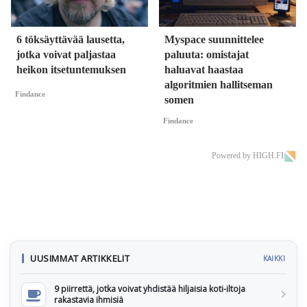
6 töksäyttävää lausetta,
Myspace suunnittelee
jotka voivat paljastaa
paluuta: omistajat
heikon itsetuntemuksen
haluavat haastaa
algoritmien hallitseman
Findance
somen
Findance
Powered by HIGH.FI
UUSIMMAT ARTIKKELIT
KAIKKI
9 piirrettä, jotka voivat yhdistää hiljaisia koti-iltoja
rakastavia ihmisiä