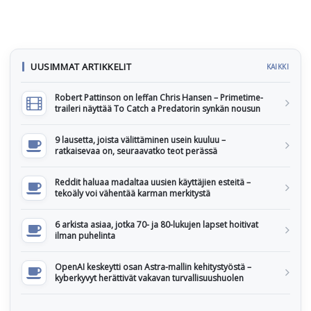
UUSIMMAT ARTIKKELIT
KAIKKI
Robert Pattinson on leffan Chris Hansen – Primetime-
traileri näyttää To Catch a Predatorin synkän nousun
9 lausetta, joista välittäminen usein kuuluu –
ratkaisevaa on, seuraavatko teot perässä
Reddit haluaa madaltaa uusien käyttäjien esteitä –
tekoäly voi vähentää karman merkitystä
6 arkista asiaa, jotka 70- ja 80-lukujen lapset hoitivat
ilman puhelinta
OpenAI keskeytti osan Astra-mallin kehitystyöstä –
kyberkyvyt herättivät vakavan turvallisuushuolen