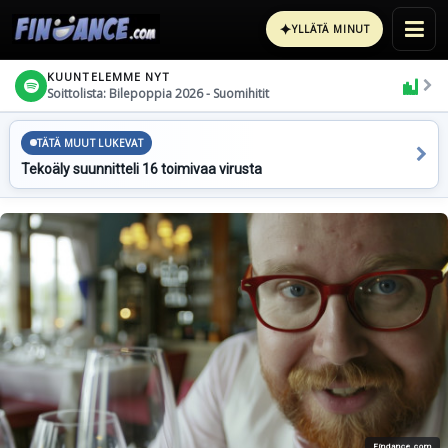
✦
YLLÄTÄ MINUT
KUUNTELEMME NYT
Soittolista: Bilepoppia 2026 - Suomihitit
TÄTÄ MUUT LUKEVAT
Tekoäly suunnitteli 16 toimivaa virusta
Findance.com