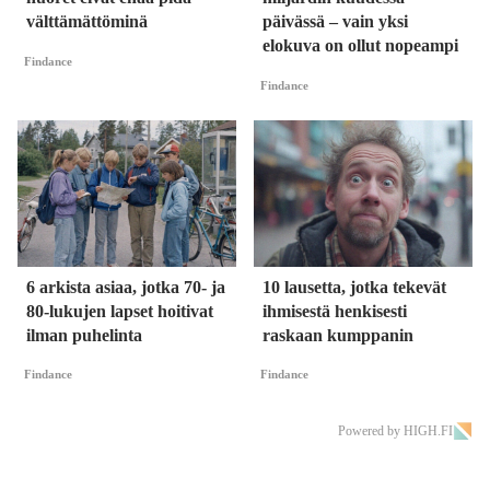
välttämättöminä
päivässä – vain yksi
elokuva on ollut nopeampi
Findance
Findance
6 arkista asiaa, jotka 70- ja
10 lausetta, jotka tekevät
80-lukujen lapset hoitivat
ihmisestä henkisesti
ilman puhelinta
raskaan kumppanin
Findance
Findance
Powered by HIGH.FI