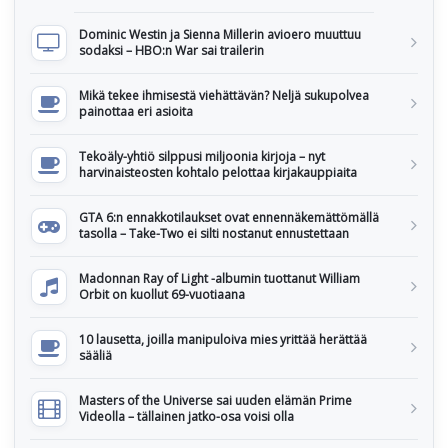
Dominic Westin ja Sienna Millerin avioero muuttuu
sodaksi – HBO:n War sai trailerin
Mikä tekee ihmisestä viehättävän? Neljä sukupolvea
painottaa eri asioita
Tekoäly-yhtiö silppusi miljoonia kirjoja – nyt
harvinaisteosten kohtalo pelottaa kirjakauppiaita
GTA 6:n ennakkotilaukset ovat ennennäkemättömällä
tasolla – Take-Two ei silti nostanut ennustettaan
Madonnan Ray of Light -albumin tuottanut William
Orbit on kuollut 69-vuotiaana
10 lausetta, joilla manipuloiva mies yrittää herättää
sääliä
Masters of the Universe sai uuden elämän Prime
Videolla – tällainen jatko-osa voisi olla