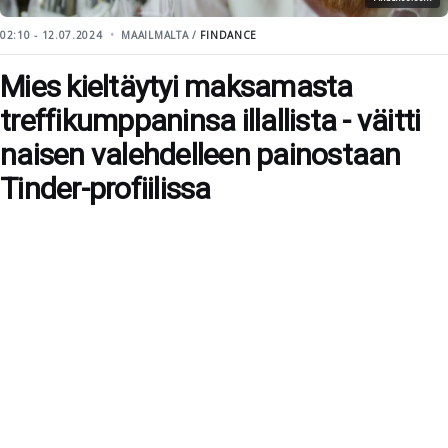
02:10 - 12.07.2024
MAAILMALTA /
FINDANCE
Mies kieltäytyi maksamasta
treffikumppaninsa illallista - väitti
naisen valehdelleen painostaan
Tinder-profiilissa