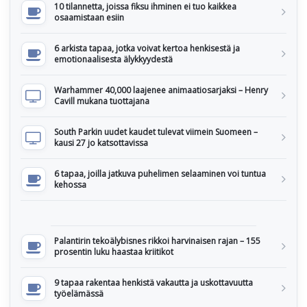
10 tilannetta, joissa fiksu ihminen ei tuo kaikkea
osaamistaan esiin
6 arkista tapaa, jotka voivat kertoa henkisestä ja
emotionaalisesta älykkyydestä
Warhammer 40,000 laajenee animaatiosarjaksi – Henry
Cavill mukana tuottajana
South Parkin uudet kaudet tulevat viimein Suomeen –
kausi 27 jo katsottavissa
6 tapaa, joilla jatkuva puhelimen selaaminen voi tuntua
kehossa
Palantirin tekoälybisnes rikkoi harvinaisen rajan – 155
prosentin luku haastaa kriitikot
9 tapaa rakentaa henkistä vakautta ja uskottavuutta
työelämässä