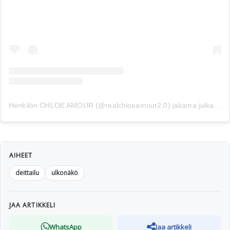
Henkilön CHLOE AMOUR (@realchloeamour2.0) jakama julkaisu
AIHEET
deittailu
ulkonäkö
JAA ARTIKKELI
WhatsApp
Jaa artikkeli