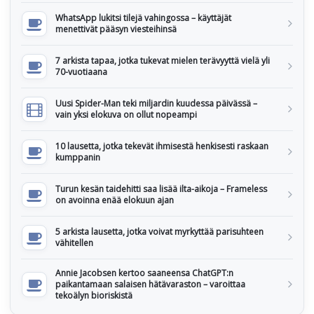
WhatsApp lukitsi tilejä vahingossa – käyttäjät
menettivät pääsyn viesteihinsä
7 arkista tapaa, jotka tukevat mielen terävyyttä vielä yli
70-vuotiaana
Uusi Spider-Man teki miljardin kuudessa päivässä –
vain yksi elokuva on ollut nopeampi
10 lausetta, jotka tekevät ihmisestä henkisesti raskaan
kumppanin
Turun kesän taidehitti saa lisää ilta-aikoja – Frameless
on avoinna enää elokuun ajan
5 arkista lausetta, jotka voivat myrkyttää parisuhteen
vähitellen
Annie Jacobsen kertoo saaneensa ChatGPT:n
paikantamaan salaisen hätävaraston – varoittaa
tekoälyn bioriskistä