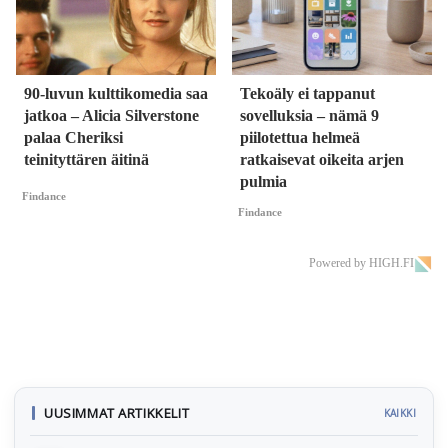
90-luvun kulttikomedia saa
Tekoäly ei tappanut
jatkoa – Alicia Silverstone
sovelluksia – nämä 9
palaa Cheriksi
piilotettua helmeä
teinityttären äitinä
ratkaisevat oikeita arjen
pulmia
Findance
Findance
Powered by HIGH.FI
UUSIMMAT ARTIKKELIT
KAIKKI