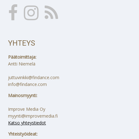
YHTEYS
Päätoimittaja:
Antti Niemelä
juttuvinkki@findance.com
info@findance.com
Mainosmyynti:
Improve Media Oy
myynti@improvemedia.fi
Katso yhteystiedot
Yhteistyöideat: