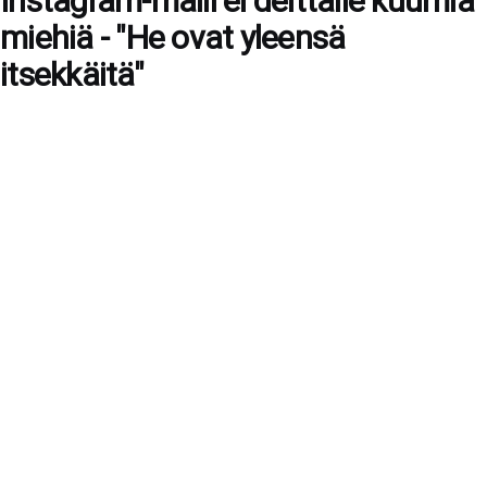
Instagram-malli ei deittaile kuumia
miehiä - "He ovat yleensä
itsekkäitä"