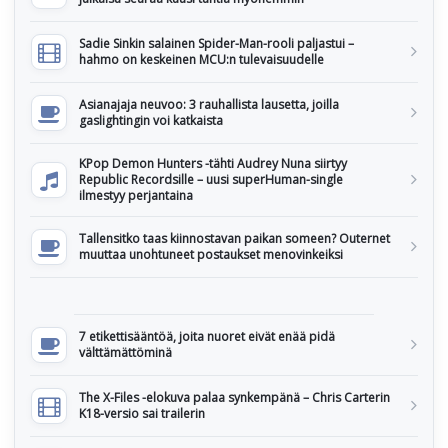
Sadie Sinkin salainen Spider-Man-rooli paljastui –
hahmo on keskeinen MCU:n tulevaisuudelle
Asianajaja neuvoo: 3 rauhallista lausetta, joilla
gaslightingin voi katkaista
KPop Demon Hunters -tähti Audrey Nuna siirtyy
Republic Recordsille – uusi superHuman-single
ilmestyy perjantaina
Tallensitko taas kiinnostavan paikan someen? Outernet
muuttaa unohtuneet postaukset menovinkeiksi
7 etikettisääntöä, joita nuoret eivät enää pidä
välttämättöminä
The X-Files -elokuva palaa synkempänä – Chris Carterin
K18-versio sai trailerin