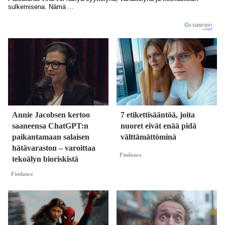
Annie Jacobsen kertoo
7 etikettisääntöä, joita
saaneensa ChatGPT:n
nuoret eivät enää pidä
paikantamaan salaisen
välttämättöminä
hätävaraston – varoittaa
Findance
tekoälyn bioriskistä
Findance