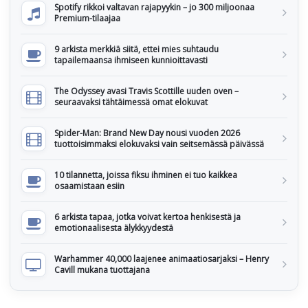
Spotify rikkoi valtavan rajapyykin – jo 300 miljoonaa
Premium-tilaajaa
9 arkista merkkiä siitä, ettei mies suhtaudu
tapailemaansa ihmiseen kunnioittavasti
The Odyssey avasi Travis Scottille uuden oven –
seuraavaksi tähtäimessä omat elokuvat
Spider-Man: Brand New Day nousi vuoden 2026
tuottoisimmaksi elokuvaksi vain seitsemässä päivässä
10 tilannetta, joissa fiksu ihminen ei tuo kaikkea
osaamistaan esiin
6 arkista tapaa, jotka voivat kertoa henkisestä ja
emotionaalisesta älykkyydestä
Warhammer 40,000 laajenee animaatiosarjaksi – Henry
Cavill mukana tuottajana