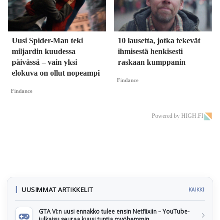
Uusi Spider-Man teki
10 lausetta, jotka tekevät
miljardin kuudessa
ihmisestä henkisesti
päivässä – vain yksi
raskaan kumppanin
elokuva on ollut nopeampi
Findance
Findance
Powered by HIGH.FI
UUSIMMAT ARTIKKELIT
KAIKKI
GTA VI:n uusi ennakko tulee ensin Netflixiin – YouTube-
julkaisu seuraa kuusi tuntia myöhemmin