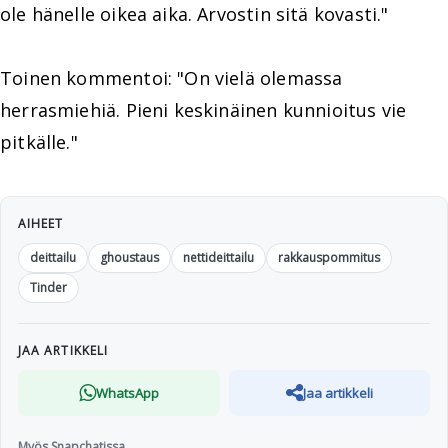
ole hänelle oikea aika. Arvostin sitä kovasti."
Toinen kommentoi: "On vielä olemassa
herrasmiehiä. Pieni keskinäinen kunnioitus vie
pitkälle."
AIHEET
deittailu
ghoustaus
nettideittailu
rakkauspommitus
Tinder
JAA ARTIKKELI
WhatsApp
Jaa artikkeli
Myös Snapchatissa