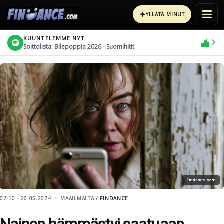
✦
YLLÄTÄ MINUT
KUUNTELEMME NYT
Soittolista: Bilepoppia 2026 - Suomihitit
Findance.com
02:10 - 20.05.2024
MAAILMALTA /
FINDANCE