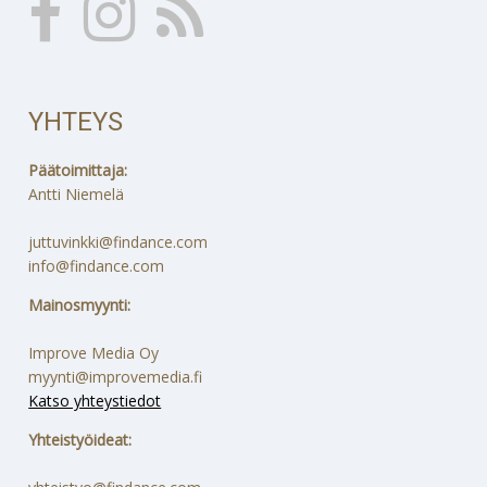
YHTEYS
Päätoimittaja:
Antti Niemelä
juttuvinkki@findance.com
info@findance.com
Mainosmyynti:
Improve Media Oy
myynti@improvemedia.fi
Katso yhteystiedot
Yhteistyöideat: