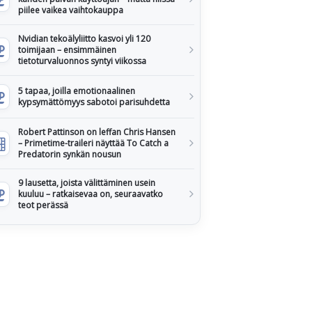
piilee vaikea vaihtokauppa
Nvidian tekoälyliitto kasvoi yli 120
toimijaan – ensimmäinen
tietoturvaluonnos syntyi viikossa
5 tapaa, joilla emotionaalinen
kypsymättömyys sabotoi parisuhdetta
Robert Pattinson on leffan Chris Hansen
– Primetime-traileri näyttää To Catch a
Predatorin synkän nousun
9 lausetta, joista välittäminen usein
kuuluu – ratkaisevaa on, seuraavatko
teot perässä