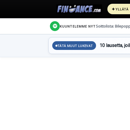
✦
YLLÄTÄ
Soittolista: Bilepop
KUUNTELEMME NYT
10 lausetta, joi
TÄTÄ MUUT LUKEVAT