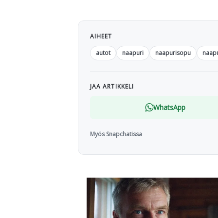
AIHEET
autot
naapuri
naapurisopu
naapu
JAA ARTIKKELI
WhatsApp
Myös Snapchatissa