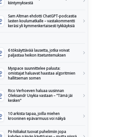
kiintymyksestä
Sam Altman ehdotti ChatGPT-podcastia
lasten koulumatkalle – vastakommentti
keräsi yli kymmenkertaisesti tykkäyksiä
6 töksäyttävää lausetta, jotka voivat
paljastaa heikon itsetuntemuksen
Myspace suunnittelee paluuta:
omistajat haluavat haastaa algoritmien
hallitseman somen
Rico Verhoeven haluaa uusinnan
Oleksandr Usykia vastaan – "Tämä jäi
kesken"
10 arkista tapaa, joilla miehen
krooninen epävarmuus voi näkyä
Pii-hiiliakut tuovat puhelimiin jopa
kahden päivän käyttöajan – mutta niissä