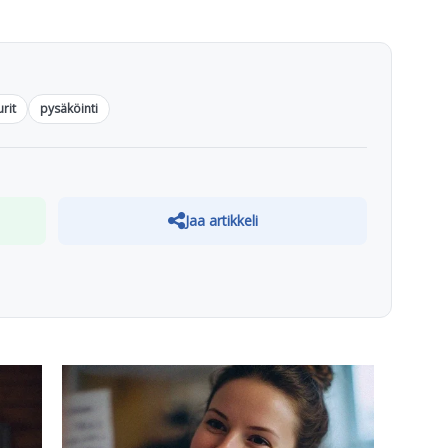
rit
pysäköinti
Jaa artikkeli