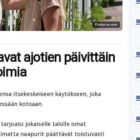
Findance.com
vat ajotien päivittäin
oimia
ensa itsekeskeiseen käytökseen, joka
iessään kotoaan.
arjoaisi jokaiselle talolle omat
limatta naapurit päättävät toistuvasti