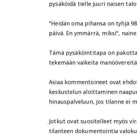
pysäköidä tielle juuri naisen talo
"Heidän oma pihansa on tyhjä 98%
päivä. En ymmärrä, miksi", nain
Tämä pysäköintitapa on pakott
tekemään vaikeita manöövereitä
Asiaa kommentoineet ovat ehdot
keskustelun aloittaminen naapur
hinauspalveluun, jos tilanne ei 
Jotkut ovat suositelleet myös v
tilanteen dokumentointia valokuv