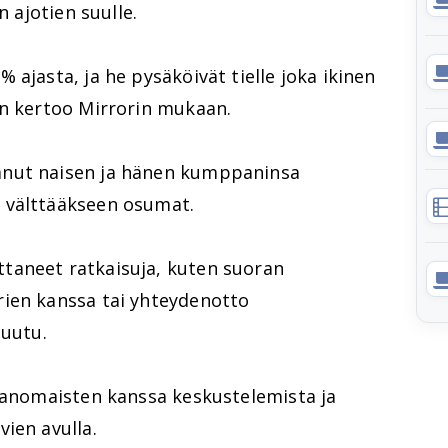
n ajotien suulle.
 ajasta, ja he pysäköivät tielle joka ikinen
en kertoo Mirrorin mukaan.
anut naisen ja hänen kumppaninsa
 välttääkseen osumat.
taneet ratkaisuja, kuten suoran
ien kanssa tai yhteydenotto
muutu.
iranomaisten kanssa keskustelemista ja
ien avulla.