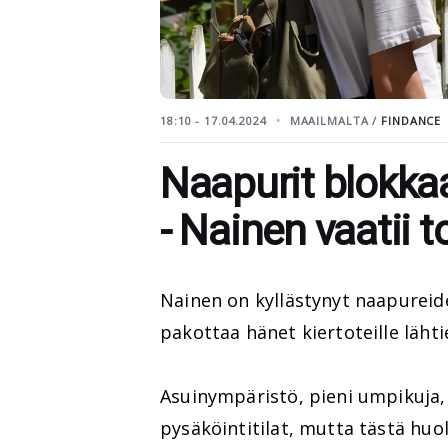
18:10 - 17.04.2024
MAAILMALTA /
FINDANCE
Naapurit blokkaa
- Nainen vaatii t
Nainen on kyllästynyt naapureid
pakottaa hänet kiertoteille läht
Asuinympäristö, pieni umpikuja, t
pysäköintitilat, mutta tästä huo