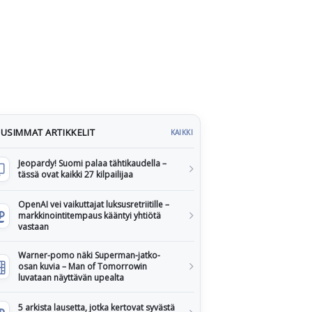
USIMMAT ARTIKKELIT
KAIKKI
Jeopardy! Suomi palaa tähtikaudella –
tässä ovat kaikki 27 kilpailijaa
OpenAI vei vaikuttajat luksusretriitille –
markkinointitempaus kääntyi yhtiötä
vastaan
Warner-pomo näki Superman-jatko-
osan kuvia – Man of Tomorrowin
luvataan näyttävän upealta
5 arkista lausetta, jotka kertovat syvästä