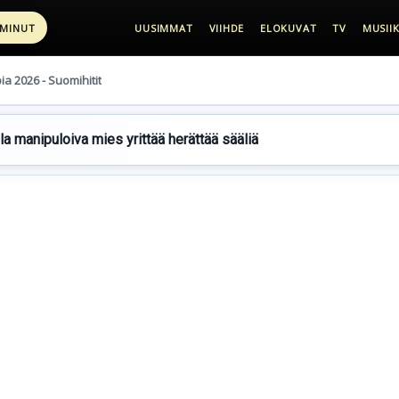
 MINUT
UUSIMMAT
VIIHDE
ELOKUVAT
TV
MUSIIK
pia 2026 - Suomihitit
lla manipuloiva mies yrittää herättää sääliä