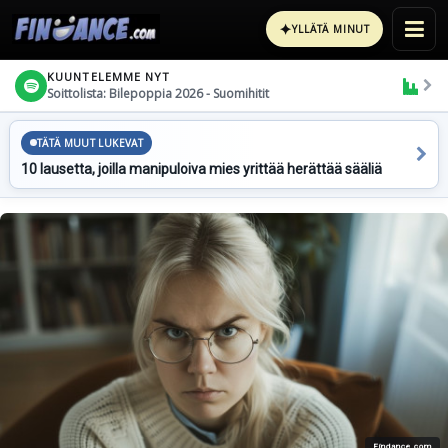
✦
YLLÄTÄ MINUT
KUUNTELEMME NYT
Soittolista: Bilepoppia 2026 - Suomihitit
TÄTÄ MUUT LUKEVAT
10 lausetta, joilla manipuloiva mies yrittää herättää sääliä
Findance.com