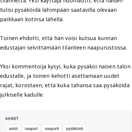
tilannetta. Yksi käyttäjä huomautti, että naisen
tulisi pysäköidä lähimpään saatavilla olevaan
paikkaan kotinsa lähellä.
Toinen ehdotti, että hän voisi kutsua kunnan
edustajan selvittämään tilanteen naapurustossa.
Yksi kommentoija kysyi, kuka pysäköi naisen talon
edustalle, ja toinen kehotti asettamaan uudet
rajat, korostaen, että kuka tahansa saa pysäköidä
julkiselle kadulle.
AIHEET
autot
naapuri
naapurit
pysäköinti