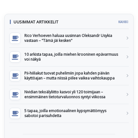
UUSIMMAT ARTIKKELIT
KAIKKI
Rico Verhoeven haluaa uusinnan Oleksandr Usykia
vastaan – "Tämä jäi kesken"
10 arkista tapaa, joilla miehen krooninen epävarmuus
voi näkyä
Pii-hiiliakut tuovat puhelimiin jopa kahden päivän
käyttöajan – mutta niissä piilee vaikea vaihtokauppa
Nvidian tekoälyliitto kasvoi yli 120 toimijaan –
ensimmäinen tietoturvaluonnos syntyi viikossa
5 tapaa, joilla emotionaalinen kypsymättömyys
sabotoi parisuhdetta