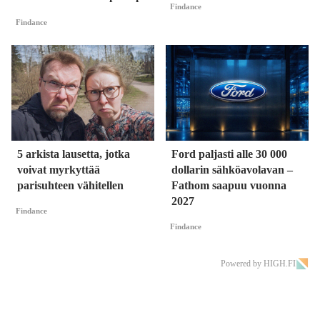
Findance
Findance
5 arkista lausetta, jotka
Ford paljasti alle 30 000
voivat myrkyttää
dollarin sähköavolavan –
parisuhteen vähitellen
Fathom saapuu vuonna
2027
Findance
Findance
Powered by HIGH.FI