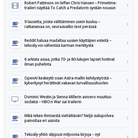
Robert Pattinson on leffan Chris Hansen – Primetime-
traileri näyttää To Catch a Predatorin synkän nousun
9 lausetta, joista välittäminen usein kuuluu –
ratkaisevaa on, seuraavatko teot perässä
Reddit haluaa madaltaa uusien käyttäjien esteitä –
tekoäly voi vähentää karman merkitystä
6 arkista asiaa, jotka 70- ja 80-lukujen lapset hoitivat
ilman puhelinta
OpenAI keskeytti osan Astra-mallin kehitystyöstä –
kyberkyvyt herättivät vakavan turvallisuushuolen
Dominic Westin ja Sienna Millerin avioero muuttuu
sodaksi – HBO:n War sai trailerin
Mikä tekee ihmisestä viehättävän? Neljä sukupolvea
painottaa eri asioita
Tekoäly-yhtiö silppusi miljoonia kirjoja – nyt