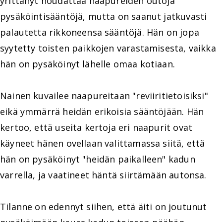
yrittänyt noudattaa naapureiden outoja
pysäköintisääntöjä, mutta on saanut jatkuvasti
palautetta rikkoneensa sääntöjä. Hän on jopa
syytetty toisten paikkojen varastamisesta, vaikka
hän on pysäköinyt lähelle omaa kotiaan.
Nainen kuvailee naapureitaan "reviiritietoisiksi"
eikä ymmärrä heidän erikoisia sääntöjään. Hän
kertoo, että useita kertoja eri naapurit ovat
käyneet hänen ovellaan valittamassa siitä, että
hän on pysäköinyt "heidän paikalleen" kadun
varrella, ja vaatineet häntä siirtämään autonsa.
Tilanne on edennyt siihen, että äiti on joutunut