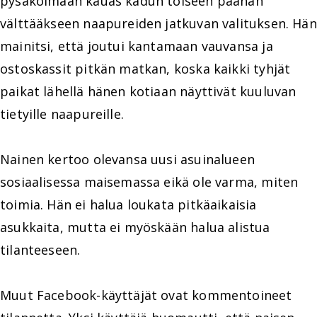
pysäköimään kauas kadun toiseen päähän
välttääkseen naapureiden jatkuvan valituksen. Hän
mainitsi, että joutui kantamaan vauvansa ja
ostoskassit pitkän matkan, koska kaikki tyhjät
paikat lähellä hänen kotiaan näyttivät kuuluvan
tietyille naapureille.
Nainen kertoo olevansa uusi asuinalueen
sosiaalisessa maisemassa eikä ole varma, miten
toimia. Hän ei halua loukata pitkäaikaisia
asukkaita, mutta ei myöskään halua alistua
tilanteeseen.
Muut Facebook-käyttäjät ovat kommentoineet