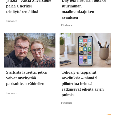
jatkoa – Alicia Silverstone
Day teki historian toiseksi
palaa Cheriksi
suurimman
teinityttären äitinä
maailmanlaajuisen
avauksen
Findance
Findance
5 arkista lausetta, jotka
Tekoäly ei tappanut
voivat myrkyttää
sovelluksia – nämä 9
parisuhteen vähitellen
piilotettua helmeä
ratkaisevat oikeita arjen
Findance
pulmia
Findance