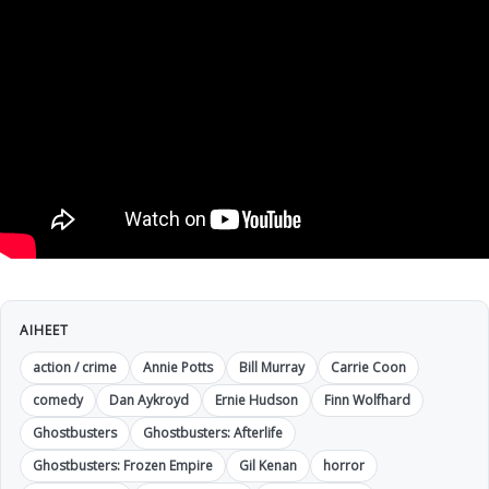
AIHEET
action / crime
Annie Potts
Bill Murray
Carrie Coon
comedy
Dan Aykroyd
Ernie Hudson
Finn Wolfhard
Ghostbusters
Ghostbusters: Afterlife
Ghostbusters: Frozen Empire
Gil Kenan
horror