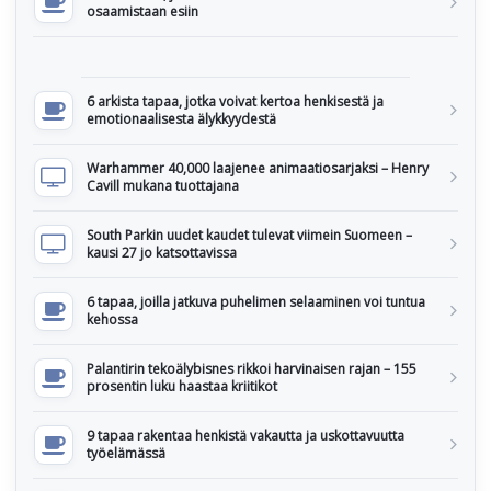
osaamistaan esiin
6 arkista tapaa, jotka voivat kertoa henkisestä ja
emotionaalisesta älykkyydestä
Warhammer 40,000 laajenee animaatiosarjaksi – Henry
Cavill mukana tuottajana
South Parkin uudet kaudet tulevat viimein Suomeen –
kausi 27 jo katsottavissa
6 tapaa, joilla jatkuva puhelimen selaaminen voi tuntua
kehossa
Palantirin tekoälybisnes rikkoi harvinaisen rajan – 155
prosentin luku haastaa kriitikot
9 tapaa rakentaa henkistä vakautta ja uskottavuutta
työelämässä