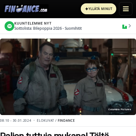
✦
YLLÄTÄ MINUT
KUUNTELEMME NYT
Soittolista: Bilepoppia 2026 - Suomihitit
Columbia Pictures
08:10 - 30.01.2024
ELOKUVAT /
FINDANCE