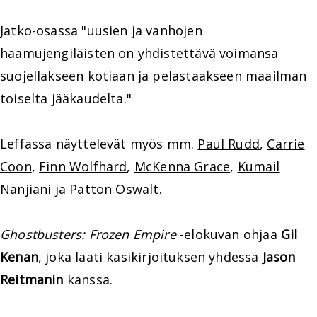
Jatko-osassa "uusien ja vanhojen
haamujengiläisten on yhdistettävä voimansa
suojellakseen kotiaan ja pelastaakseen maailman
toiselta jääkaudelta."
Leffassa näyttelevät myös mm.
Paul Rudd
,
Carrie
Coon
,
Finn Wolfhard
,
McKenna Grace
,
Kumail
Nanjiani
ja
Patton Oswalt
.
Ghostbusters: Frozen Empire
-elokuvan ohjaa
Gil
Kenan
, joka laati käsikirjoituksen yhdessä
Jason
Reitmanin
kanssa.