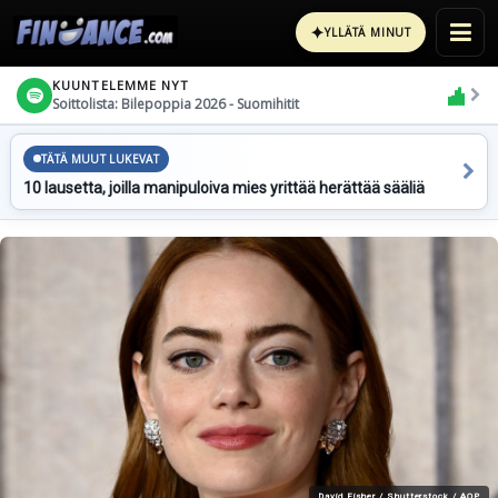
✦
YLLÄTÄ MINUT
KUUNTELEMME NYT
Soittolista: Bilepoppia 2026 - Suomihitit
TÄTÄ MUUT LUKEVAT
10 lausetta, joilla manipuloiva mies yrittää herättää sääliä
David Fisher / Shutterstock / AOP