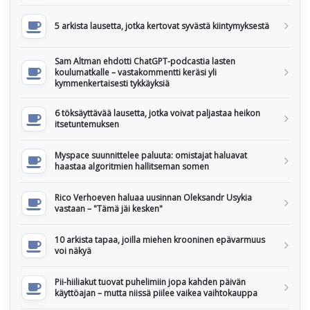
5 arkista lausetta, jotka kertovat syvästä kiintymyksestä
Sam Altman ehdotti ChatGPT-podcastia lasten
koulumatkalle – vastakommentti keräsi yli
kymmenkertaisesti tykkäyksiä
6 töksäyttävää lausetta, jotka voivat paljastaa heikon
itsetuntemuksen
Myspace suunnittelee paluuta: omistajat haluavat
haastaa algoritmien hallitseman somen
Rico Verhoeven haluaa uusinnan Oleksandr Usykia
vastaan – "Tämä jäi kesken"
10 arkista tapaa, joilla miehen krooninen epävarmuus
voi näkyä
Pii-hiiliakut tuovat puhelimiin jopa kahden päivän
käyttöajan – mutta niissä piilee vaikea vaihtokauppa