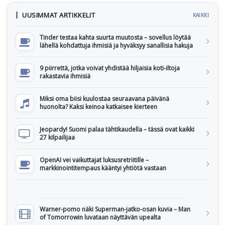
UUSIMMAT ARTIKKELIT
KAIKKI
Tinder testaa kahta suurta muutosta – sovellus löytää
lähellä kohdattuja ihmisiä ja hyväksyy sanallisia hakuja
9 piirrettä, jotka voivat yhdistää hiljaisia koti-iltoja
rakastavia ihmisiä
Miksi oma biisi kuulostaa seuraavana päivänä
huonolta? Kaksi keinoa katkaisee kierteen
Jeopardy! Suomi palaa tähtikaudella – tässä ovat kaikki
27 kilpailijaa
OpenAI vei vaikuttajat luksusretriitille –
markkinointitempaus kääntyi yhtiötä vastaan
Warner-pomo näki Superman-jatko-osan kuvia – Man
of Tomorrowin luvataan näyttävän upealta