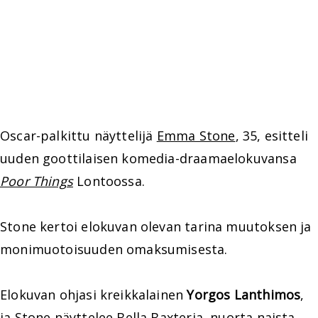
Oscar-palkittu näyttelijä
Emma Stone
, 35, esitteli
uuden goottilaisen komedia-draamaelokuvansa
Poor Things
Lontoossa.
Stone kertoi elokuvan olevan tarina muutoksen ja
monimuotoisuuden omaksumisesta.
Elokuvan ohjasi kreikkalainen
Yorgos Lanthimos
,
ja Stone näyttelee Bella Baxteria, nuorta naista,