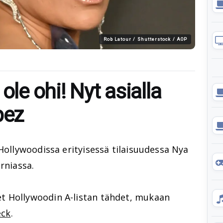
Rob Latour / Shutterstock / AOP
ole ohi! Nyt asialla
pez
 Hollywoodissa erityisessä tilaisuudessa Nya
rniassa.
t Hollywoodin A-listan tähdet, mukaan
eck
.