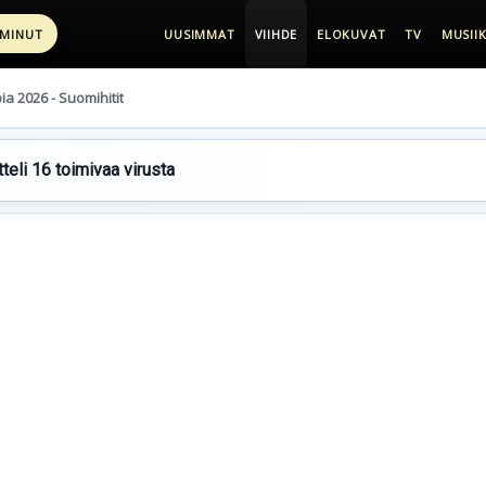
 MINUT
UUSIMMAT
VIIHDE
ELOKUVAT
TV
MUSIIK
pia 2026 - Suomihitit
teli 16 toimivaa virusta