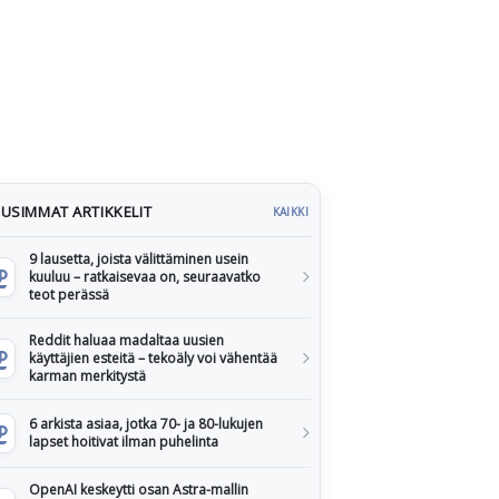
USIMMAT ARTIKKELIT
KAIKKI
9 lausetta, joista välittäminen usein
kuuluu – ratkaisevaa on, seuraavatko
teot perässä
Reddit haluaa madaltaa uusien
käyttäjien esteitä – tekoäly voi vähentää
karman merkitystä
6 arkista asiaa, jotka 70- ja 80-lukujen
lapset hoitivat ilman puhelinta
OpenAI keskeytti osan Astra-mallin