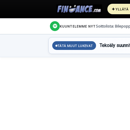
✦
YLLÄTÄ
Soittolista: Bilepop
KUUNTELEMME NYT
Tekoäly suunnit
TÄTÄ MUUT LUKEVAT