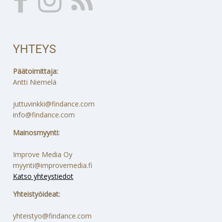
YHTEYS
Päätoimittaja:
Antti Niemelä
juttuvinkki@findance.com
info@findance.com
Mainosmyynti:
Improve Media Oy
myynti@improvemedia.fi
Katso yhteystiedot
Yhteistyöideat:
yhteistyo@findance.com