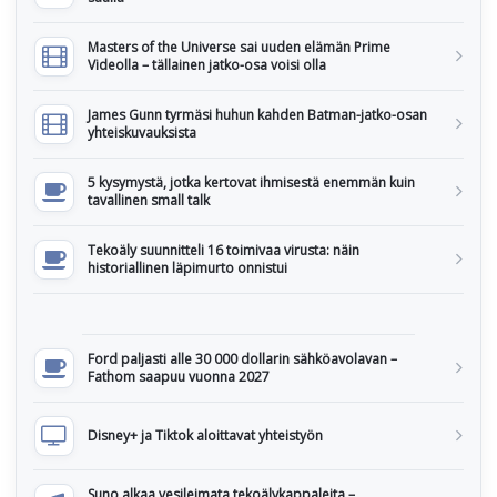
Masters of the Universe sai uuden elämän Prime
Videolla – tällainen jatko-osa voisi olla
James Gunn tyrmäsi huhun kahden Batman-jatko-osan
yhteiskuvauksista
5 kysymystä, jotka kertovat ihmisestä enemmän kuin
tavallinen small talk
Tekoäly suunnitteli 16 toimivaa virusta: näin
historiallinen läpimurto onnistui
Ford paljasti alle 30 000 dollarin sähköavolavan –
Fathom saapuu vuonna 2027
Disney+ ja Tiktok aloittavat yhteistyön
Suno alkaa vesileimata tekoälykappaleita –