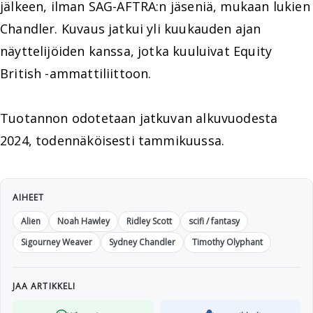
jälkeen, ilman SAG-AFTRA:n jäseniä, mukaan lukien
Chandler. Kuvaus jatkui yli kuukauden ajan
näyttelijöiden kanssa, jotka kuuluivat Equity
British -ammattiliittoon.
Tuotannon odotetaan jatkuvan alkuvuodesta
2024, todennäköisesti tammikuussa.
AIHEET
Alien
Noah Hawley
Ridley Scott
scifi / fantasy
Sigourney Weaver
Sydney Chandler
Timothy Olyphant
JAA ARTIKKELI