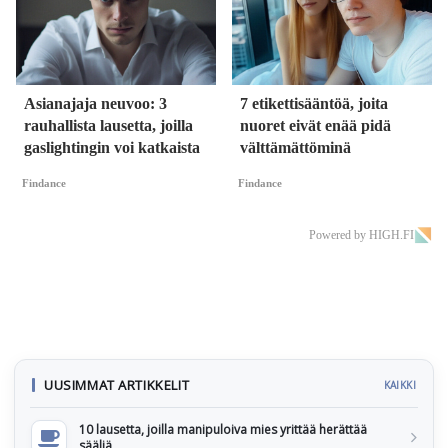
Asianajaja neuvoo: 3
7 etikettisääntöä, joita
rauhallista lausetta, joilla
nuoret eivät enää pidä
gaslightingin voi katkaista
välttämättöminä
Findance
Findance
Powered by HIGH.FI
UUSIMMAT ARTIKKELIT
KAIKKI
10 lausetta, joilla manipuloiva mies yrittää herättää
sääliä