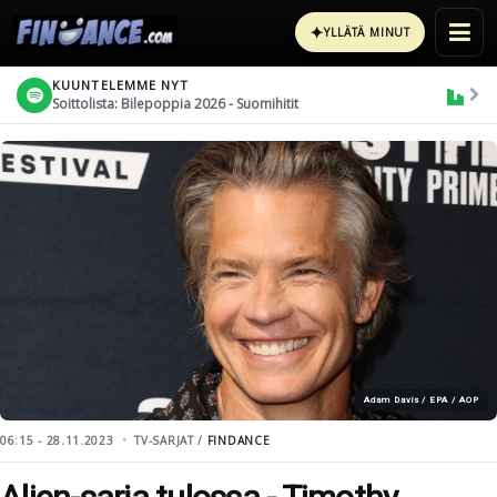
✦
YLLÄTÄ MINUT
KUUNTELEMME NYT
Soittolista: Bilepoppia 2026 - Suomihitit
Adam Davis / EPA / AOP
06:15 - 28.11.2023
TV-SARJAT /
FINDANCE