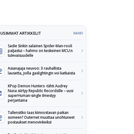
USIMMAT ARTIKKELIT
KAIKKI
Sadie Sinkin salainen Spider-Man-rooli
paljastui – hahmo on keskeinen MCU:n
tulevaisuudelle
Asianajaja neuvoo: 3 rauhallista
lausetta, joilla gaslightingin voi katkaista
KPop Demon Hunters -tähti Audrey
Nuna siirtyy Republic Recordsille – uusi
superHuman-single ilmestyy
perjantaina
Tallensitko taas kiinnostavan paikan
someen? Outernet muuttaa unohtuneet
postaukset menovinkeiksi