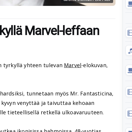
kyllä Marvel-leffaan
 tyrkyllä yhteen tulevan
Marvel
-elokuvan,
hardsiksi, tunnetaan myös Mr. Fantasticina,
 kyvyn venyttää ja taivuttaa kehoaan
le tieteellisellä retkellä ulkoavaruuteen.
putkea ikonisissa hahmoissa. 48-vuotias