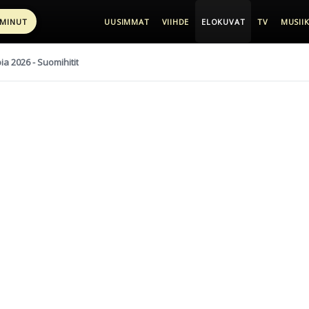
 MINUT
UUSIMMAT
VIIHDE
ELOKUVAT
TV
MUSIIK
pia 2026 - Suomihitit