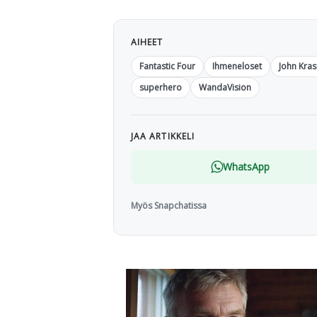
AIHEET
Fantastic Four
Ihmeneloset
John Kras
superhero
WandaVision
JAA ARTIKKELI
WhatsApp
Myös Snapchatissa