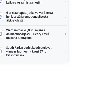
kaikkea osaamistaan esiin
6 arkista tapaa, jotka voivat kertoa
henkisestä ja emotionaalisesta
älykkyydestä
Warhammer 40,000 laajenee
animaatiosarjaksi – Henry Cavill
mukana tuottajana
South Parkin uudet kaudet tulevat
viimein Suomeen – kausi 27 jo
katsottavissa