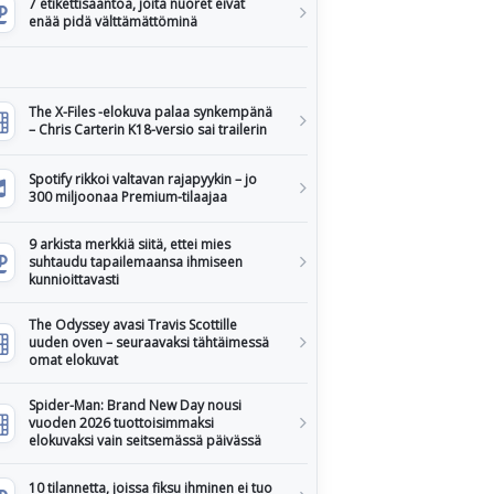
7 etikettisääntöä, joita nuoret eivät
enää pidä välttämättöminä
The X-Files -elokuva palaa synkempänä
– Chris Carterin K18-versio sai trailerin
Spotify rikkoi valtavan rajapyykin – jo
300 miljoonaa Premium-tilaajaa
9 arkista merkkiä siitä, ettei mies
suhtaudu tapailemaansa ihmiseen
kunnioittavasti
The Odyssey avasi Travis Scottille
uuden oven – seuraavaksi tähtäimessä
omat elokuvat
Spider-Man: Brand New Day nousi
vuoden 2026 tuottoisimmaksi
elokuvaksi vain seitsemässä päivässä
10 tilannetta, joissa fiksu ihminen ei tuo