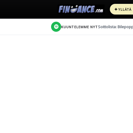
✦
YLLÄTÄ
Soittolista: Bilepop
KUUNTELEMME NYT