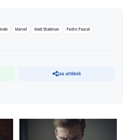
inski
Marvel
Matt Shakman
Pedro Pascal
Jaa artikkeli