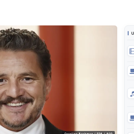
U
Caroline Brehman / EPA / AOP