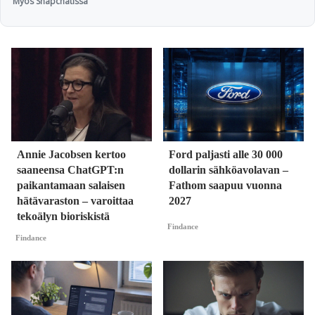
Myös Snapchatissa
Annie Jacobsen kertoo
Ford paljasti alle 30 000
saaneensa ChatGPT:n
dollarin sähköavolavan –
paikantamaan salaisen
Fathom saapuu vuonna
hätävaraston – varoittaa
2027
tekoälyn bioriskistä
Findance
Findance