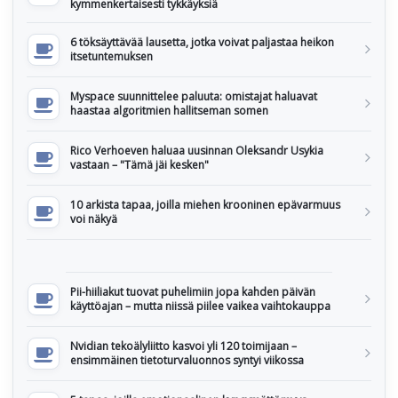
kymmenkertaisesti tykkäyksiä
6 töksäyttävää lausetta, jotka voivat paljastaa heikon
itsetuntemuksen
Myspace suunnittelee paluuta: omistajat haluavat
haastaa algoritmien hallitseman somen
Rico Verhoeven haluaa uusinnan Oleksandr Usykia
vastaan – "Tämä jäi kesken"
10 arkista tapaa, joilla miehen krooninen epävarmuus
voi näkyä
Pii-hiiliakut tuovat puhelimiin jopa kahden päivän
käyttöajan – mutta niissä piilee vaikea vaihtokauppa
Nvidian tekoälyliitto kasvoi yli 120 toimijaan –
ensimmäinen tietoturvaluonnos syntyi viikossa