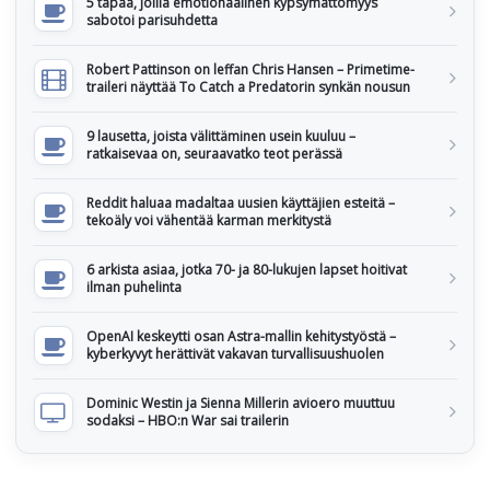
5 tapaa, joilla emotionaalinen kypsymättömyys
sabotoi parisuhdetta
Robert Pattinson on leffan Chris Hansen – Primetime-
traileri näyttää To Catch a Predatorin synkän nousun
9 lausetta, joista välittäminen usein kuuluu –
ratkaisevaa on, seuraavatko teot perässä
Reddit haluaa madaltaa uusien käyttäjien esteitä –
tekoäly voi vähentää karman merkitystä
6 arkista asiaa, jotka 70- ja 80-lukujen lapset hoitivat
ilman puhelinta
OpenAI keskeytti osan Astra-mallin kehitystyöstä –
kyberkyvyt herättivät vakavan turvallisuushuolen
Dominic Westin ja Sienna Millerin avioero muuttuu
sodaksi – HBO:n War sai trailerin