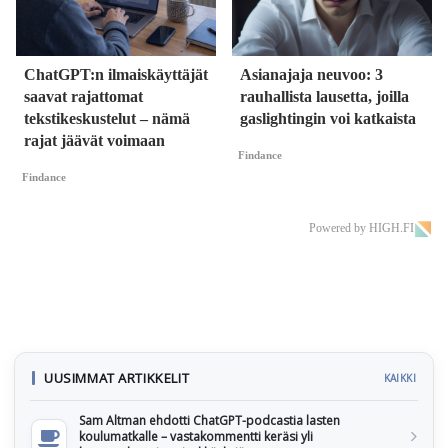
ChatGPT:n ilmaiskäyttäjät
Asianajaja neuvoo: 3
saavat rajattomat
rauhallista lausetta, joilla
tekstikeskustelut – nämä
gaslightingin voi katkaista
rajat jäävät voimaan
Findance
Findance
Powered by HIGH.FI
UUSIMMAT ARTIKKELIT
KAIKKI
Sam Altman ehdotti ChatGPT-podcastia lasten
koulumatkalle – vastakommentti keräsi yli