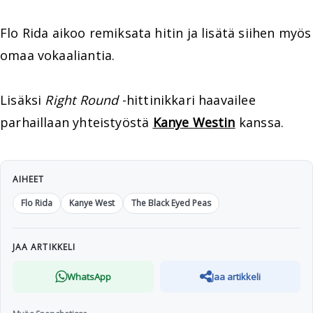
Flo Rida aikoo remiksata hitin ja lisätä siihen myös
omaa vokaaliantia.
Lisäksi
Right Round
-hittinikkari haavailee
parhaillaan yhteistyöstä
Kanye Westin
kanssa.
AIHEET
Flo Rida
Kanye West
The Black Eyed Peas
JAA ARTIKKELI
WhatsApp
Jaa artikkeli