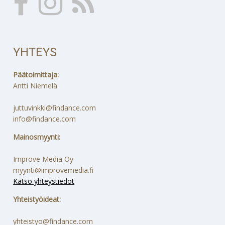
YHTEYS
Päätoimittaja:
Antti Niemelä
juttuvinkki@findance.com
info@findance.com
Mainosmyynti:
Improve Media Oy
myynti@improvemedia.fi
Katso yhteystiedot
Yhteistyöideat:
yhteistyo@findance.com