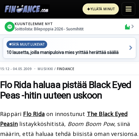
✦
YLLÄTÄ MINUT
KUUNTELEMME NYT
Soittolista: Bilepoppia 2026 - Suomihitit
TÄTÄ MUUT LUKEVAT
10 lausetta, joilla manipuloiva mies yrittää herättää sääliä
15:12 - 04.05.2009
MUSIIKKI /
FINDANCE
Flo Rida haluaa pistää Black Eyed
Peas -hitin uuteen uskoon
Räppäri
Flo Rida
on innostunut
The Black Eyed
Peasin
listaykköshitistä,
Boom Boom Pow
, siinä
määrin, että haluaa tehdä biisistä oman versionsa.