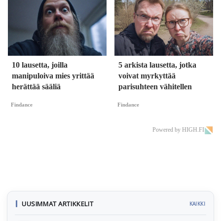
10 lausetta, joilla
5 arkista lausetta, jotka
manipuloiva mies yrittää
voivat myrkyttää
herättää sääliä
parisuhteen vähitellen
Findance
Findance
Powered by HIGH.FI
UUSIMMAT ARTIKKELIT
KAIKKI