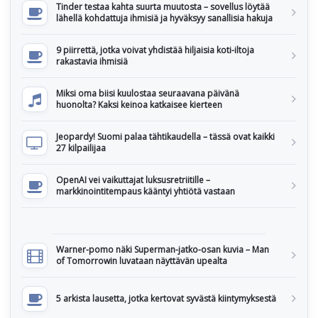
Tinder testaa kahta suurta muutosta – sovellus löytää
lähellä kohdattuja ihmisiä ja hyväksyy sanallisia hakuja
9 piirrettä, jotka voivat yhdistää hiljaisia koti-iltoja
rakastavia ihmisiä
Miksi oma biisi kuulostaa seuraavana päivänä
huonolta? Kaksi keinoa katkaisee kierteen
Jeopardy! Suomi palaa tähtikaudella – tässä ovat kaikki
27 kilpailijaa
OpenAI vei vaikuttajat luksusretriitille –
markkinointitempaus kääntyi yhtiötä vastaan
Warner-pomo näki Superman-jatko-osan kuvia – Man
of Tomorrowin luvataan näyttävän upealta
5 arkista lausetta, jotka kertovat syvästä kiintymyksestä