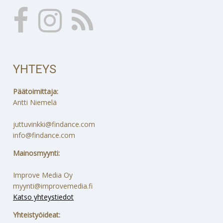
YHTEYS
Päätoimittaja:
Antti Niemelä
juttuvinkki@findance.com
info@findance.com
Mainosmyynti:
Improve Media Oy
myynti@improvemedia.fi
Katso yhteystiedot
Yhteistyöideat: