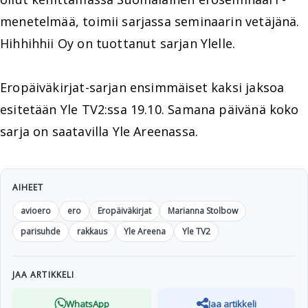
menetelmää, toimii sarjassa seminaarin vetäjänä.
Hihhihhii Oy on tuottanut sarjan Ylelle.
Eropäiväkirjat-sarjan ensimmäiset kaksi jaksoa
esitetään Yle TV2:ssa 19.10. Samana päivänä koko
sarja on saatavilla Yle Areenassa.
AIHEET
avioero
ero
Eropäiväkirjat
Marianna Stolbow
parisuhde
rakkaus
Yle Areena
Yle TV2
JAA ARTIKKELI
WhatsApp
Jaa artikkeli