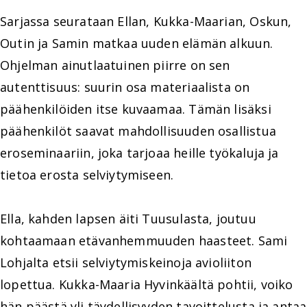
Sarjassa seurataan Ellan, Kukka-Maarian, Oskun,
Outin ja Samin matkaa uuden elämän alkuun.
Ohjelman ainutlaatuinen piirre on sen
autenttisuus: suurin osa materiaalista on
päähenkilöiden itse kuvaamaa. Tämän lisäksi
päähenkilöt saavat mahdollisuuden osallistua
eroseminaariin, joka tarjoaa heille työkaluja ja
tietoa erosta selviytymiseen.
Ella, kahden lapsen äiti Tuusulasta, joutuu
kohtaamaan etävanhemmuuden haasteet. Sami
Lohjalta etsii selviytymiskeinoja avioliiton
lopettua. Kukka-Maaria Hyvinkäältä pohtii, voiko
hän päästä yli täydellisyyden tavoittelusta ja antaa