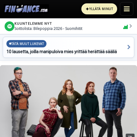
✦
YLLÄTÄ MINUT
KUUNTELEMME NYT
Soittolista: Bilepoppia 2026 - Suomihitit
TÄTÄ MUUT LUKEVAT
10 lausetta, joilla manipuloiva mies yrittää herättää sääliä
Yle