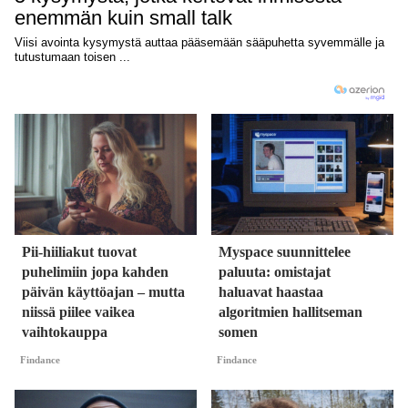
Pii-hiiliakut tuovat
Myspace suunnittelee
puhelimiin jopa kahden
paluuta: omistajat
päivän käyttöajan – mutta
haluavat haastaa
niissä piilee vaikea
algoritmien hallitseman
vaihtokauppa
somen
Findance
Findance