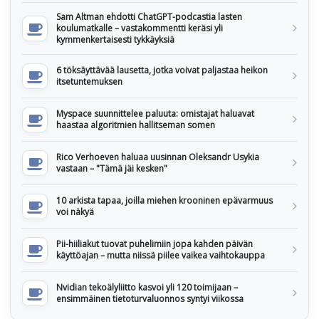
Sam Altman ehdotti ChatGPT-podcastia lasten
koulumatkalle – vastakommentti keräsi yli
kymmenkertaisesti tykkäyksiä
6 töksäyttävää lausetta, jotka voivat paljastaa heikon
itsetuntemuksen
Myspace suunnittelee paluuta: omistajat haluavat
haastaa algoritmien hallitseman somen
Rico Verhoeven haluaa uusinnan Oleksandr Usykia
vastaan – "Tämä jäi kesken"
10 arkista tapaa, joilla miehen krooninen epävarmuus
voi näkyä
Pii-hiiliakut tuovat puhelimiin jopa kahden päivän
käyttöajan – mutta niissä piilee vaikea vaihtokauppa
Nvidian tekoälyliitto kasvoi yli 120 toimijaan –
ensimmäinen tietoturvaluonnos syntyi viikossa