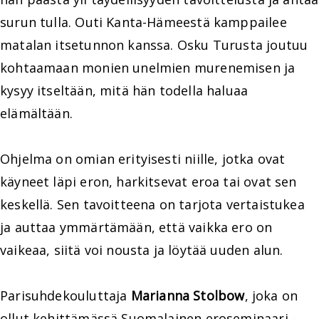
surun tulla. Outi Kanta-Hämeestä kamppailee
matalan itsetunnon kanssa. Osku Turusta joutuu
kohtaamaan monien unelmien murenemisen ja
kysyy itseltään, mitä hän todella haluaa
elämältään.
Ohjelma on omian erityisesti niille, jotka ovat
käyneet läpi eron, harkitsevat eroa tai ovat sen
keskellä. Sen tavoitteena on tarjota vertaistukea
ja auttaa ymmärtämään, että vaikka ero on
vaikeaa, siitä voi nousta ja löytää uuden alun.
Parisuhdekouluttaja
Marianna Stolbow
, joka on
ollut kehittämässä Suomalainen eroseminaari -