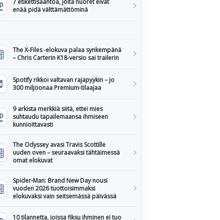
7 etikettisääntöä, joita nuoret eivät
enää pidä välttämättöminä
The X-Files -elokuva palaa synkempänä
– Chris Carterin K18-versio sai trailerin
Spotify rikkoi valtavan rajapyykin – jo
300 miljoonaa Premium-tilaajaa
9 arkista merkkiä siitä, ettei mies
suhtaudu tapailemaansa ihmiseen
kunnioittavasti
The Odyssey avasi Travis Scottille
uuden oven – seuraavaksi tähtäimessä
omat elokuvat
Spider-Man: Brand New Day nousi
vuoden 2026 tuottoisimmaksi
elokuvaksi vain seitsemässä päivässä
10 tilannetta, joissa fiksu ihminen ei tuo