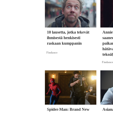
10 lausetta, jotka tekevät
Annie
ihmisestä henkisesti
saane
raskaan kumppanin
paika
hätäva
Findance
tekoäl
Findance
Spider-Man: Brand New
Asian