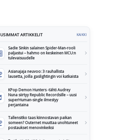
USIMMAT ARTIKKELIT
KAIKKI
Sadie Sinkin salainen Spider-Man-rooli
paljastui – hahmo on keskeinen MCU:n
tulevaisuudelle
Asianajaja neuvoo: 3 rauhallista
lausetta, joilla gaslightingin voi katkaista
KPop Demon Hunters -tähti Audrey
Nuna siirtyy Republic Recordsille – uusi
superHuman-single ilmestyy
perjantaina
Tallensitko taas kiinnostavan paikan
someen? Outernet muuttaa unohtuneet
postaukset menovinkeiksi