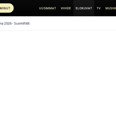
 MINUT
UUSIMMAT
VIIHDE
ELOKUVAT
TV
MUSIIK
pia 2026 - Suomihitit