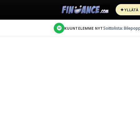
✦
YLLÄTÄ
Soittolista: Bilepop
KUUNTELEMME NYT