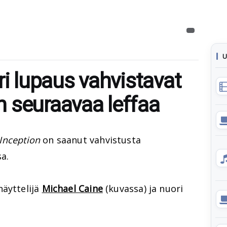
U
ri lupaus vahvistavat
 seuraavaa leffaa
Inception
on saanut vahvistusta
a.
näyttelijä
Michael Caine
(kuvassa) ja nuori