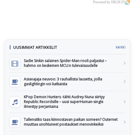
Powered by HIGH.FI
UUSIMMAT ARTIKKELIT
KAIKKI
Sadie Sinkin salainen Spider-Man-rooli paljastui –
hahmo on keskeinen MCU:n tulevaisuudelle
Asianajaja neuvoo: 3 rauhallista lausetta, joilla
gaslightingin voi katkaista
KPop Demon Hunters -tähti Audrey Nuna siirtyy
Republic Recordsille – uusi superHuman-single
ilmestyy perjantaina
Tallensitko taas kiinnostavan paikan someen? Outernet
muuttaa unohtuneet postaukset menovinkeiksi