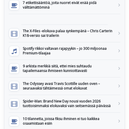
7 etikettisääntöä, joita nuoret eivät enää pidä
välttämättöminä
The X-Files -elokuva palaa synkempänä – Chris Carterin
K18-versio sai trailerin
Spotify rikkoi valtavan rajapyykin – jo 300 miljoonaa
Premium-tilaajaa
9 arkista merkkiä siitä, ettei mies suhtaudu
tapailemaansa ihmiseen kunnioittavasti
The Odyssey avasi Travis Scottille uuden oven –
seuraavaksi tähtäimessä omat elokuvat
Spider-Man: Brand New Day nousi vuoden 2026
tuottoisimmaksi elokuvaksi vain seitsemässä päivässä
10 tilannetta, joissa fiksu ihminen ei tuo kaikkea
osaamistaan esiin