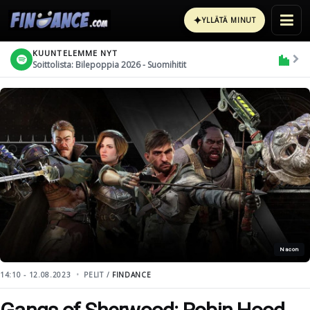
✦
YLLÄTÄ MINUT
KUUNTELEMME NYT
Soittolista: Bilepoppia 2026 - Suomihitit
Nacon
14:10 - 12.08.2023
PELIT /
FINDANCE