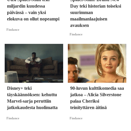
miljardin kuudessa
Day teki historian toiseksi
päivässä – vain yksi
suurimman
elokuva on ollut nopeampi
maailmanlaajuisen
avauksen
Findance
Findance
Disney+ teki
90-luvun kulttikomedia saa
täyskäännöksen: kehuttu
jatkoa – Alicia Silverstone
Marvel-sarja peruttiin
palaa Cheriksi
jatkokaudesta huolimatta
teinityttären äitinä
Findance
Findance