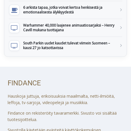
6 arkista tapaa, jotka voivat kertoa henkisestä ja
emotionaalisesta älykkyydestä
Warhammer 40,000 laajenee animaatiosarjaksi – Henry
Cavill mukana tuottajana
South Parkin uudet kaudet tulevat viimein Suomeen –
kausi 27 jo katsottavissa
FINDANCE
Hauskoja juttuja, erikoisuuksia maailmalta, netti-ilmiöitä,
leffoja, tv-sarjoja, videopelejä ja musiikkia.
Findance on rekisteröity tavaramerkki. Sivusto voi sisältää
tuotesijoittelua.
Sivustolla käytetään evästeitä käyttökokemuksen