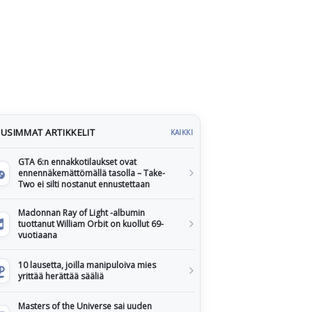
USIMMAT ARTIKKELIT
KAIKKI
GTA 6:n ennakkotilaukset ovat
ennennäkemättömällä tasolla – Take-
Two ei silti nostanut ennustettaan
Madonnan Ray of Light -albumin
tuottanut William Orbit on kuollut 69-
vuotiaana
10 lausetta, joilla manipuloiva mies
yrittää herättää sääliä
Masters of the Universe sai uuden