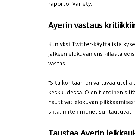
raportoi Variety.
Ayerin vastaus kritiikkii
Kun yksi Twitter-käyttäjistä kys
jälkeen elokuvan ensi-illasta ed
vastasi:
”Sitä kohtaan on valtavaa utelia
keskuudessa. Olen tietoinen siit
nauttivat elokuvan pilkkaamises
siitä, miten monet suhtautuvat n
Taustaa Ayerin leikkau