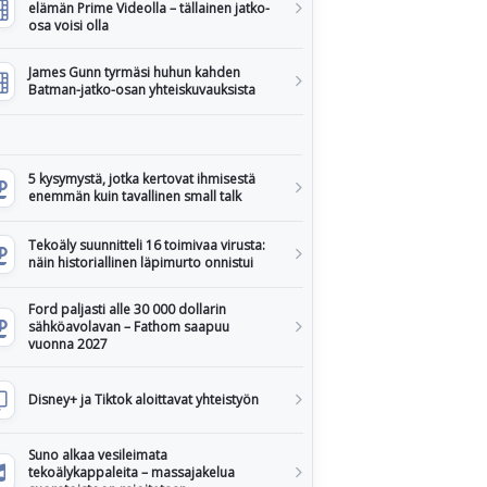
elämän Prime Videolla – tällainen jatko-
osa voisi olla
James Gunn tyrmäsi huhun kahden
Batman-jatko-osan yhteiskuvauksista
5 kysymystä, jotka kertovat ihmisestä
enemmän kuin tavallinen small talk
Tekoäly suunnitteli 16 toimivaa virusta:
näin historiallinen läpimurto onnistui
Ford paljasti alle 30 000 dollarin
sähköavolavan – Fathom saapuu
vuonna 2027
Disney+ ja Tiktok aloittavat yhteistyön
Suno alkaa vesileimata
tekoälykappaleita – massajakelua