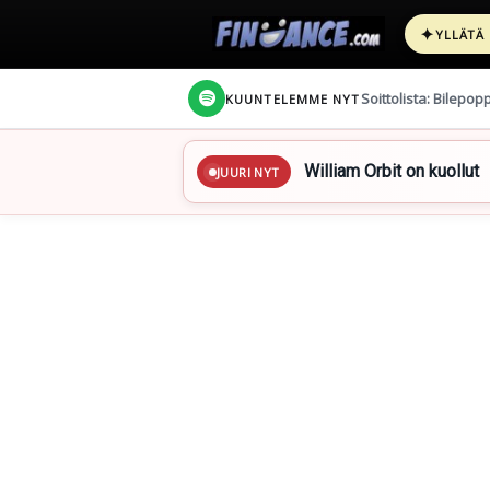
✦
YLLÄTÄ
Soittolista: Bilepop
KUUNTELEMME NYT
William Orbit on kuollut
JUURI NYT