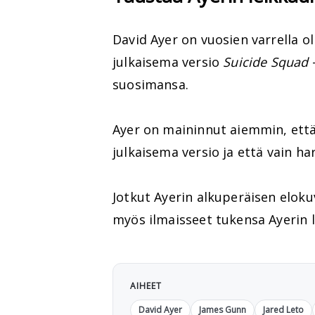
David Ayer on vuosien varrella ol
julkaisema versio
Suicide Squad
-
suosimansa.
Ayer on maininnut aiemmin, ett
julkaisema versio ja että vain h
Jotkut Ayerin alkuperäisen eloku
myös ilmaisseet tukensa Ayerin l
AIHEET
David Ayer
James Gunn
Jared Leto