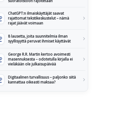
suoratoistoon rajoitetaan
ChatGPT:n ilmaiskäyttäjät saavat
rajattomat tekstikeskustelut – nämä
rajat jäävät voimaan
8 lausetta, joita suunnitelmia ilman
syyllisyyttä peruvat ihmiset käyttävät
George R.R. Martin kertoo avoimesti
masennuksesta – odotetulla kirjalla ei
vieläkään ole julkaisupäivää
Digitaalinen turvallisuus – paljonko siitä
kannattaa oikeasti maksaa?