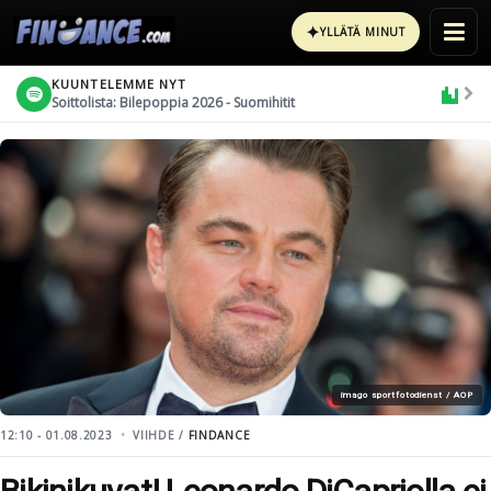
✦
YLLÄTÄ MINUT
KUUNTELEMME NYT
Soittolista: Bilepoppia 2026 - Suomihitit
imago sportfotodienst / AOP
12:10 - 01.08.2023
VIIHDE /
FINDANCE