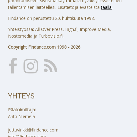
parantamiseen. Sivustoa käyttämällä hyväksyt evästeiden
tallentamisen laitteellesi. Lisätietoja evästeistä
täällä
.
Findance on perustettu 20. huhtikuuta 1998.
Yhteistyössä: All Over Press, High.fi, Improve Media,
Nostemedia ja Turbovisio.fi.
Copyright Findance.com 1998 - 2026
YHTEYS
Päätoimittaja:
Antti Niemelä
juttuvinkki@findance.com
info@findance.com