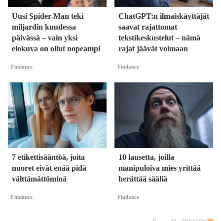
Uusi Spider-Man teki
ChatGPT:n ilmaiskäyttäjät
miljardin kuudessa
saavat rajattomat
päivässä – vain yksi
tekstikeskustelut – nämä
elokuva on ollut nopeampi
rajat jäävät voimaan
Findance
Findance
7 etikettisääntöä, joita
10 lausetta, joilla
nuoret eivät enää pidä
manipuloiva mies yrittää
välttämättöminä
herättää sääliä
Findance
Findance