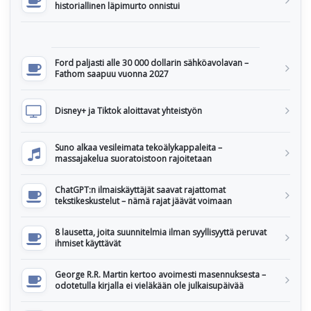
historiallinen läpimurto onnistui
Ford paljasti alle 30 000 dollarin sähköavolavan –
Fathom saapuu vuonna 2027
Disney+ ja Tiktok aloittavat yhteistyön
Suno alkaa vesileimata tekoälykappaleita –
massajakelua suoratoistoon rajoitetaan
ChatGPT:n ilmaiskäyttäjät saavat rajattomat
tekstikeskustelut – nämä rajat jäävät voimaan
8 lausetta, joita suunnitelmia ilman syyllisyyttä peruvat
ihmiset käyttävät
George R.R. Martin kertoo avoimesti masennuksesta –
odotetulla kirjalla ei vieläkään ole julkaisupäivää