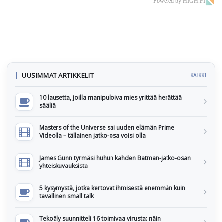
Powered by HIGH.FI
UUSIMMAT ARTIKKELIT
KAIKKI
10 lausetta, joilla manipuloiva mies yrittää herättää
sääliä
Masters of the Universe sai uuden elämän Prime
Videolla – tällainen jatko-osa voisi olla
James Gunn tyrmäsi huhun kahden Batman-jatko-osan
yhteiskuvauksista
5 kysymystä, jotka kertovat ihmisestä enemmän kuin
tavallinen small talk
Tekoäly suunnitteli 16 toimivaa virusta: näin