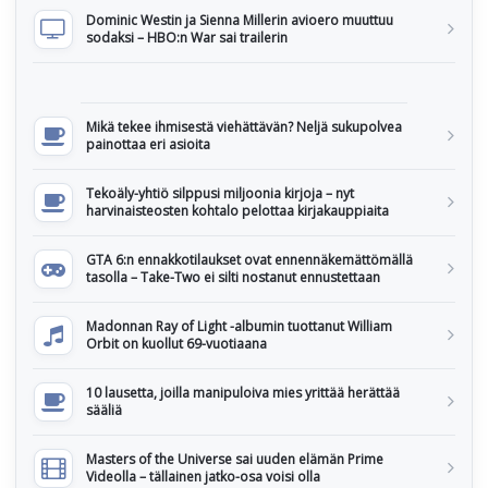
Dominic Westin ja Sienna Millerin avioero muuttuu
sodaksi – HBO:n War sai trailerin
Mikä tekee ihmisestä viehättävän? Neljä sukupolvea
painottaa eri asioita
Tekoäly-yhtiö silppusi miljoonia kirjoja – nyt
harvinaisteosten kohtalo pelottaa kirjakauppiaita
GTA 6:n ennakkotilaukset ovat ennennäkemättömällä
tasolla – Take-Two ei silti nostanut ennustettaan
Madonnan Ray of Light -albumin tuottanut William
Orbit on kuollut 69-vuotiaana
10 lausetta, joilla manipuloiva mies yrittää herättää
sääliä
Masters of the Universe sai uuden elämän Prime
Videolla – tällainen jatko-osa voisi olla