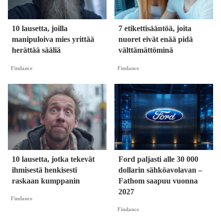
10 lausetta, joilla
7 etikettisääntöä, joita
manipuloiva mies yrittää
nuoret eivät enää pidä
herättää sääliä
välttämättöminä
Findance
Findance
10 lausetta, jotka tekevät
Ford paljasti alle 30 000
ihmisestä henkisesti
dollarin sähköavolavan –
raskaan kumppanin
Fathom saapuu vuonna
2027
Findance
Findance