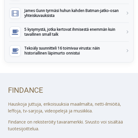
James Gunn tyrmäsi huhun kahden Batman-jatko-osan
yhteiskuvauksista
5 kysymystä, jotka kertovat ihmisestä enemmän kuin
tavallinen small talk
Tekoäly suunnitteli 16 toimivaa virusta: näin
historiallinen läpimurto onnistui
FINDANCE
Hauskoja juttuja, erikoisuuksia maailmalta, netti-ilmiöitä,
leffoja, tv-sarjoja, videopelejä ja musiikkia.
Findance on rekisteröity tavaramerkki. Sivusto voi sisältää
tuotesijoittelua.