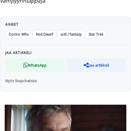
vampyyrintappaja
.
AIHEET
Doctor Who
Red Dwarf
scifi / fantasy
Star Trek
JAA ARTIKKELI
WhatsApp
Jaa artikkeli
Myös Snapchatissa