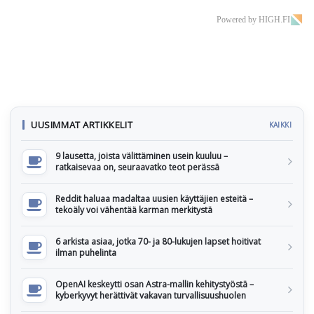
Powered by HIGH.FI
UUSIMMAT ARTIKKELIT
KAIKKI
9 lausetta, joista välittäminen usein kuuluu –
ratkaisevaa on, seuraavatko teot perässä
Reddit haluaa madaltaa uusien käyttäjien esteitä –
tekoäly voi vähentää karman merkitystä
6 arkista asiaa, jotka 70- ja 80-lukujen lapset hoitivat
ilman puhelinta
OpenAI keskeytti osan Astra-mallin kehitystyöstä –
kyberkyvyt herättivät vakavan turvallisuushuolen