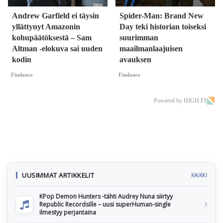
Andrew Garfield ei täysin
Spider-Man: Brand New
yllättynyt Amazonin
Day teki historian toiseksi
kohupäätöksestä – Sam
suurimman
Altman -elokuva sai uuden
maailmanlaajuisen
kodin
avauksen
Findance
Findance
Powered by HIGH.FI
UUSIMMAT ARTIKKELIT
KAIKKI
KPop Demon Hunters -tähti Audrey Nuna siirtyy
Republic Recordsille – uusi superHuman-single
ilmestyy perjantaina