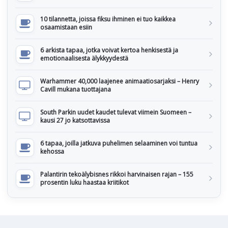
10 tilannetta, joissa fiksu ihminen ei tuo kaikkea
osaamistaan esiin
6 arkista tapaa, jotka voivat kertoa henkisestä ja
emotionaalisesta älykkyydestä
Warhammer 40,000 laajenee animaatiosarjaksi – Henry
Cavill mukana tuottajana
South Parkin uudet kaudet tulevat viimein Suomeen –
kausi 27 jo katsottavissa
6 tapaa, joilla jatkuva puhelimen selaaminen voi tuntua
kehossa
Palantirin tekoälybisnes rikkoi harvinaisen rajan – 155
prosentin luku haastaa kriitikot