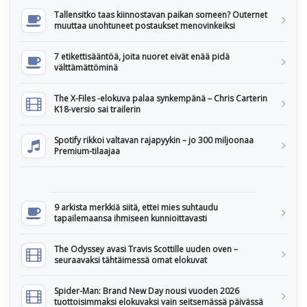
Tallensitko taas kiinnostavan paikan someen? Outernet
muuttaa unohtuneet postaukset menovinkeiksi
7 etikettisääntöä, joita nuoret eivät enää pidä
välttämättöminä
The X-Files -elokuva palaa synkempänä – Chris Carterin
K18-versio sai trailerin
Spotify rikkoi valtavan rajapyykin – jo 300 miljoonaa
Premium-tilaajaa
9 arkista merkkiä siitä, ettei mies suhtaudu
tapailemaansa ihmiseen kunnioittavasti
The Odyssey avasi Travis Scottille uuden oven –
seuraavaksi tähtäimessä omat elokuvat
Spider-Man: Brand New Day nousi vuoden 2026
tuottoisimmaksi elokuvaksi vain seitsemässä päivässä