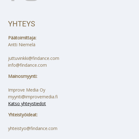
YHTEYS
Päätoimittaja:
Antti Niemelä
juttuvinkki@findance.com
info@findance.com
Mainosmyynti:
Improve Media Oy
myynti@improvemedia.fi
Katso yhteystiedot
Yhteistyöideat:
yhteistyo@findance.com