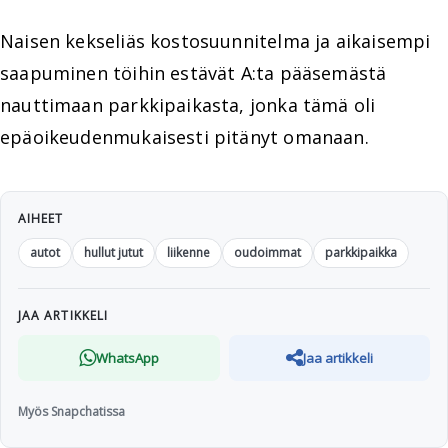
Naisen kekseliäs kostosuunnitelma ja aikaisempi
saapuminen töihin estävät A:ta pääsemästä
nauttimaan parkkipaikasta, jonka tämä oli
epäoikeudenmukaisesti pitänyt omanaan.
AIHEET
autot
hullut jutut
liikenne
oudoimmat
parkkipaikka
JAA ARTIKKELI
WhatsApp
Jaa artikkeli
Myös Snapchatissa